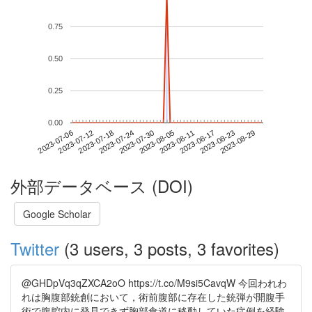
0.75
0.50
0.25
0.00
2023-08-23
2023-07-06
2023-07-24
2023-08-11
2023-08-29
2023-07-12
2023-07-30
2023-08-17
2023-07-18
2023-08-05
外部データベース (DOI)
Google Scholar
Twitter
(3 users, 3 posts, 3 favorites)
@GHDpVq3qZXCA2oO https://t.co/M9si5CavqW 今回われわ
れは胸腹部銃創において，術前腹部に存在した銃弾が開腹手
術で腹腔内に発見できず胸部食道に移動していた症例を経験