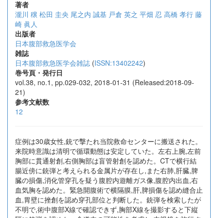
著者
瀧川 穣
松田 圭央
尾之内 誠基
戸倉 英之
平畑 忍
高橋 孝行
藤
崎 眞人
出版者
日本腹部救急医学会
雑誌
日本腹部救急医学会雑誌
(
ISSN:13402242
)
巻号頁・発行日
vol.38, no.1, pp.029-032, 2018-01-31 (Released:2018-09-
21)
参考文献数
12
症例は30歳女性,銃で撃たれ当院救命センターに搬送された。
来院時意識は清明で循環動態は安定していた。左右上腕,左前
胸部に貫通射創,右側胸部は盲管射創を認めた。CTで横行結
腸近傍に銃弾と考えられる金属片が存在し,また右肺,肝臓,脾
臓の損傷,消化管穿孔を疑う腹腔内遊離ガス像,腹腔内出血,右
血気胸を認めた。緊急開腹術で横隔膜,肝,脾損傷を認め縫合止
血,胃壁に挫創を認め穿孔部位と判断した。銃弾を検索したが
不明で,術中腹部X線で確認できず,胸部X線を撮影すると下縦