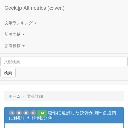
Ceek.jp Altmetrics (α ver.)
文献ランキング
新着文献
新着投稿
検索
ホーム
文献詳細
腹部に遺残した銃弾が胸部食道内
3
0
0
0
OA
に移動した銃創の1例