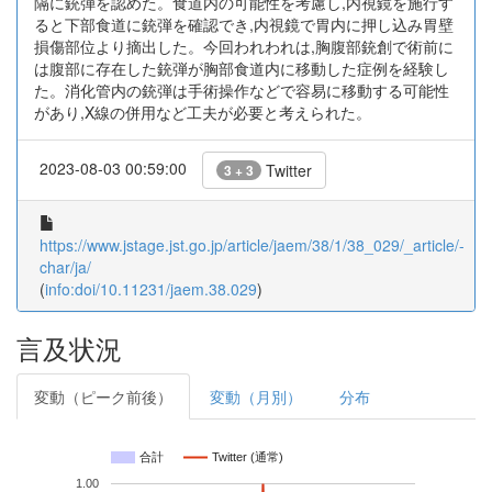
隔に銃弾を認めた。食道内の可能性を考慮し,内視鏡を施行す
ると下部食道に銃弾を確認でき,内視鏡で胃内に押し込み胃壁
損傷部位より摘出した。今回われわれは,胸腹部銃創で術前に
は腹部に存在した銃弾が胸部食道内に移動した症例を経験し
た。消化管内の銃弾は手術操作などで容易に移動する可能性
があり,X線の併用など工夫が必要と考えられた。
2023-08-03 00:59:00
Twitter
3 + 3
https://www.jstage.jst.go.jp/article/jaem/38/1/38_029/_article/-
char/ja/
(
info:doi/10.11231/jaem.38.029
)
言及状況
変動（ピーク前後）
変動（月別）
分布
合計
Twitter (通常)
1.00