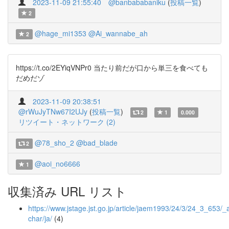
2023-11-09 21:55:40
@banbababaniku
(
投稿一覧
)
2
@hage_mi1353
@Ai_wannabe_ah
2
https://t.co/2EYiqVNPr0 当たり前だが口から単三を食べても
だめだゾ
2023-11-09 20:38:51
@rWuJyTNw67I2UJy
(
投稿一覧
)
2
1
0.000
リツイート・ネットワーク (2)
@78_sho_2
@bad_blade
2
@aoi_no6666
1
収集済み URL リスト
https://www.jstage.jst.go.jp/article/jaem1993/24/3/24_3_653/_ar
char/ja/
(4)