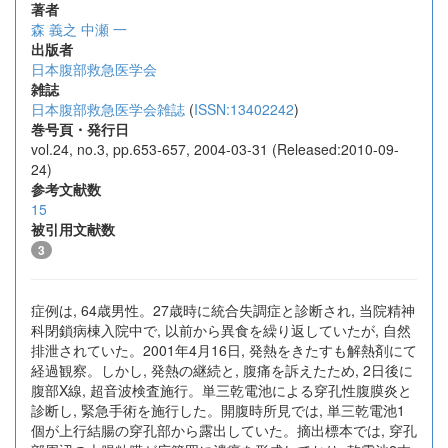
著者
森 義之
中瀬 一
出版者
日本腹部救急医学会
雑誌
日本腹部救急医学会雑誌
(
ISSN:13402242
)
巻号頁・発行日
vol.24, no.3, pp.653-657, 2004-03-31 (Released:2010-09-
24)
参考文献数
15
被引用文献数
3
症例は, 64歳男性。27歳時に統合失調症と診断され, 当院精神
科閉鎖病棟入院中で, 以前から異食を繰り返していたが, 自然
排泄されていた。2001年4月16日, 発熱をきたすも解熱剤にて
経過観察。しかし, 発熱の継続と, 腹痛を訴えたため, 2日後に
腹部X線, 超音波検査施行。単三乾電池による穿孔性腹膜炎と
診断し, 緊急手術を施行した。開腹時所見では, 単三乾電池1
個が上行結腸の穿孔部から露出していた。摘出標本では, 穿孔