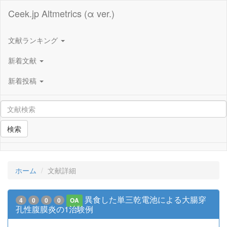
Ceek.jp Altmetrics (α ver.)
文献ランキング
新着文献
新着投稿
検索
ホーム
文献詳細
異食した単三乾電池による大腸穿
4
0
0
0
OA
孔性腹膜炎の1治験例