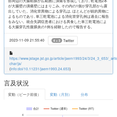
部周辺の大腸粘膜が広範囲に潰瘍を形成しており, 乾電池2本
が大腸壁の潰瘍壁にはまりこみ, その内の1個が穿孔部から露
出していた。消化管異物による穿孔は, ほとんどが鋭的異物に
よるものであり, 単三乾電池による消化管穿孔例は過去に報告
をみない。統合失調症患者における異食した単三乾電池によ
る大腸穿孔性腹膜炎の1例を経験したので報告する。
2023-11-09 21:55:40
Twitter
4 + 3
https://www.jstage.jst.go.jp/article/jaem1993/24/3/24_3_653/_artic
char/ja/
(
info:doi/10.11231/jaem1993.24.653
)
言及状況
変動（ピーク前後）
変動（月別）
分布
合計
Twitter (通常)
Twitter (RT)
4