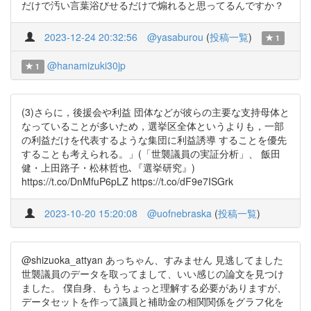
だけで汚い言葉浴びせるだけで煽れると思ってるんですか？
2023-12-24 20:32:56
@yasaburou
(
投稿一覧
)
1
@hanamizuki30jp
1
(3)さらに，後援会や利益 団体などが彼らの主要な支持母体と
なっていることが多いため，選挙区全体というよりも，一部
の利益だけを代表するような集団に利益誘導 することを優先
することも考えられる。」(「世襲議員の実証分析」、 飯田
健・上田路子・松林哲也､『選挙研究』)
https://t.co/DnMfuP6pLZ https://t.co/dF9e7ISGrk
2023-10-20 15:20:08
@uofnebraska
(
投稿一覧
)
@shizuoka_attyan あっちゃん、すみません 見逃してました
世襲議員のデータを取ってまして、いい感じの論文を見つけ
ました。 僕自身、もうちょっと理解する必要がありますが、
データセットを作って議員と補助金の相関関係をグラフ化を