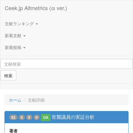
Ceek.jp Altmetrics (α ver.)
文献ランキング
新着文献
新着投稿
検索
ホーム
文献詳細
世襲議員の実証分析
52
0
0
0
OA
著者