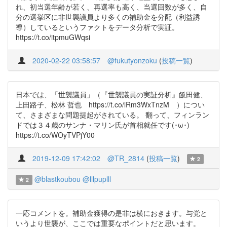
れ、初当選年齢が若く、再選率も高く、当選回数が多く、自
分の選挙区に非世襲議員より多くの補助金を分配（利益誘
導）しているというファクトをデータ分析で実証。
https://t.co/itpmuGWqsi
2020-02-22 03:58:57
@fukutyonzoku
(
投稿一覧
)
日本では、「世襲議員」（『世襲議員の実証分析』飯田健、
上田路子、松林 哲也 https://t.co/lRm3WxTnzM ）につい
て、さまざまな問題提起がされている。 翻って、フィンラン
ドでは３４歳のサンナ・マリン氏が首相就任です(･ω･)
https://t.co/WOyTVPjY00
2019-12-09 17:42:02
@TR_2814
(
投稿一覧
)
2
@blastkoubou
@lllpuplll
2
一応コメントを。補助金獲得の是非は横におきます。与党と
いうより世襲が、ここでは重要なポイントだと思います。