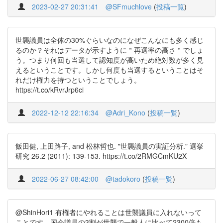
2023-02-27 20:31:41
@SFmuchlove
(
投稿一覧
)
世襲議員は全体の30%ぐらいなのになぜこんなにも多く感じ
るのか？それはデータが示すように＂再選率の高さ＂でしょ
う。つまり何回も当選して認知度が高いため絶対数が多く見
えるということです。しかし何度も当選するということはそ
れだけ権力を持つということでしょう。
https://t.co/kRvrJrp6ci
2022-12-12 22:16:34
@Adri_Kono
(
投稿一覧
)
飯田健, 上田路子, and 松林哲也. "世襲議員の実証分析." 選挙
研究 26.2 (2011): 139-153. https://t.co/2RMGCmKU2X
2022-06-27 08:42:00
@tadokoro
(
投稿一覧
)
@ShinHori1 有権者にやれることは世襲議員に入れないって
ことです。国会議員の3割が世襲で一般人に比べて2300倍も