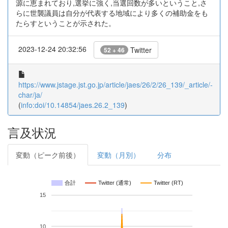
源に恵まれており,選挙に強く,当選回数が多いということ,さ
らに世襲議員は自分が代表する地域により多くの補助金をも
たらすということが示された。
2023-12-24 20:32:56
Twitter
52 + 46
https://www.jstage.jst.go.jp/article/jaes/26/2/26_139/_article/-
char/ja/
(
info:doi/10.14854/jaes.26.2_139
)
言及状況
変動（ピーク前後）
変動（月別）
分布
合計
Twitter (通常)
Twitter (RT)
15
10