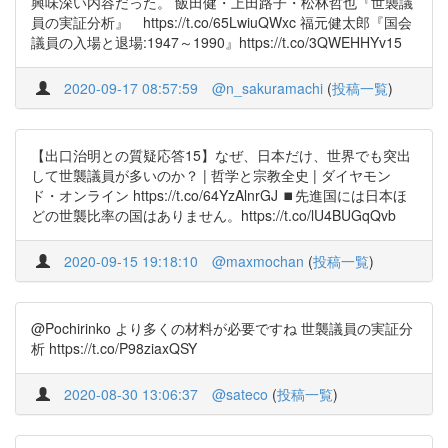
興味深い内容だった。 飯田健・上田路子・松林哲也『世襲議
員の実証分析』 https://t.co/65LwiuQWxc 福元健太郎『国会
議員の入場と退場:1947～1990』https://t.co/3QWEHHYv15
2020-09-17 08:57:59
@n_sakuramachi
(
投稿一覧
)
【出口治明との質疑応答15】なぜ、日本だけ、世界でも突出
して世襲議員が多いのか？ | 哲学と宗教全史 | ダイヤモン
ド・オンライン https://t.co/64YzAlnrGJ ⏹️先進国には日本ほ
どの世襲比率の国はありません。https://t.co/lU4BUGqQvb
2020-09-15 19:18:10
@maxmochan
(
投稿一覧
)
@Pochirinko より多くの材料が必要ですね 世襲議員の実証分
析 https://t.co/P98ziaxQSY
2020-08-30 13:06:37
@sateco
(
投稿一覧
)