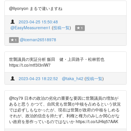
@liyonyon まるで違いますね
2023-04-25 15:50:48
@EasyMeasuremen1
(
投稿一覧
)
1
@iceman26518978
1
世襲議員の実証分析 飯田 健・上田路子・松林哲也
https://t.co/mtf3I3nlW7
2023-04-23 18:22:52
@taka_h42
(
投稿一覧
)
@tcy79 日本の政治の劣化の重要な要因に世襲議員の増加が
あると思う かつて、自民党も世襲が中核を占めるという状況
では必ずしもなかったが、現在は世襲が政府の中核をしめる
それが、政治的信念を持たず、利権と権力のみしか関心がな
い政府を形作っているのではないか https://t.co/tJHlq57AAK