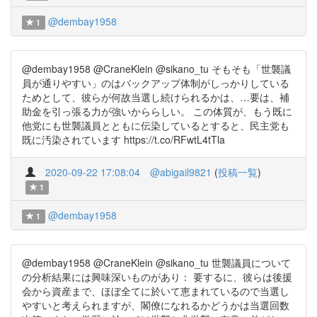
@dembay1958
1
@dembay1958 @CraneKlein @sikano_tu そもそも「世襲議
員が通りやすい」のはバックアップ体制がしっかりしている
ためとして、彼らが何故当選し続けられるかは、…要は、補
助金を引っ張る力が強いかららしい。 この体質が、もう既に
他党にも世襲議員とともに伝染しているとすると、民主党も
既に汚染されています https://t.co/RFwtL4tTla
2020-09-22 17:08:04
@abigail9821
(
投稿一覧
)
1
@dembay1958
1
@dembay1958 @CraneKlein @sikano_tu 世襲議員について
の分析結果には興味深いものがあり： 要するに、彼らは後援
会から資産まで、ほぼ全てに於いて恵まれているので当選し
やすいと考えられますが、閣僚になれるかどうかは当選回数