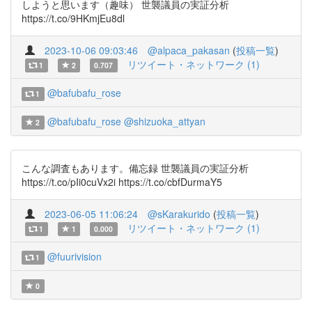
しようと思います（趣味） 世襲議員の実証分析
https://t.co/9HKmjEu8dl
2023-10-06 09:03:46
@alpaca_pakasan
(
投稿一覧
)
リツイート・ネットワーク (1)
1
2
0.707
@bafubafu_rose
1
@bafubafu_rose
@shizuoka_attyan
2
こんな調査もあります。備忘録 世襲議員の実証分析
https://t.co/pIi0cuVx2i https://t.co/cbfDurmaY5
2023-06-05 11:06:24
@sKarakurido
(
投稿一覧
)
リツイート・ネットワーク (1)
1
1
0.000
@fuurivision
1
0