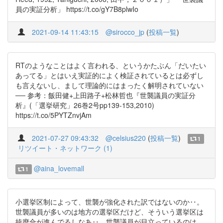
員の実証分析」 https://t.co/gY7B8plwIo
2021-09-14 11:43:15
@sirocco_jp
(
投稿一覧
)
RTのようなことはよく言われる、というかたぶん「だいたい
あってる」とはいえ実証的によく検証されているとは必ずし
も言えないし、まして理論的にはまったく解明されていない
── 参考：飯田健+上田路子+松林哲也『世襲議員の実証分
析』(「選挙研究」26巻2号pp139-153,2010)
https://t.co/5PYTZnvjAm
2021-07-27 09:43:32
@celsius220
(
投稿一覧
)
1
リツイート・ネットワーク (1)
@aina_lovemall
1
小選挙区制によって、世襲が強化された訳ではないのか‥。
世襲議員が多いのは地方の選挙区だけど、そういう選挙区は
統廃合が進んでるしなあ‥。世襲議員が目立っているのは、