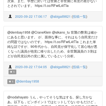
次第、また、学歴に於いては世襲と非世襲に有意の差がない
とされています。 https://t.co/RFwtL4tTla
2020-09-22 17:06:17
@abigail9821
(
投稿一覧
)
@dembay1958 @CraneKlein @sikano_tu 世襲の弊害は確か
にあると思います。 が、面倒な事に、それはもう自民党だけ
の問題ではないのです。 https://t.co/RFwtL4tTla これまた単
純な話ですが、90年代から、自民党が保守化して居心地が悪
くなった議員が他党に移り出したため、全世襲議員の３割ほ
どが自民党以外の党に属しているという分析。
2020-09-22 17:04:05
@abigail9821
(
投稿一覧
)
1
@dembay1958
1
@nodahayato うん，やってそうな気はする。探し方かな
あ。以下も，ピンポイントではヒットしてないかもだけど，