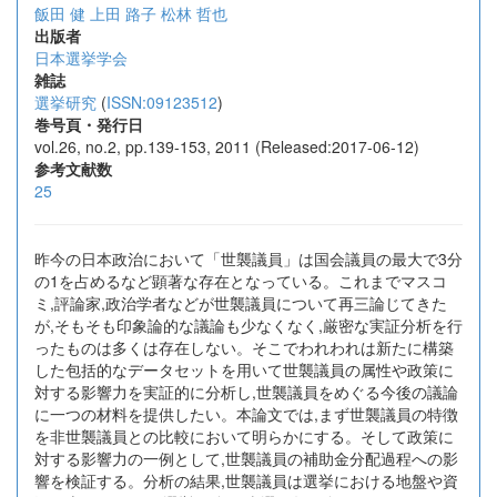
飯田 健
上田 路子
松林 哲也
出版者
日本選挙学会
雑誌
選挙研究
(
ISSN:09123512
)
巻号頁・発行日
vol.26, no.2, pp.139-153, 2011 (Released:2017-06-12)
参考文献数
25
昨今の日本政治において「世襲議員」は国会議員の最大で3分
の1を占めるなど顕著な存在となっている。これまでマスコ
ミ,評論家,政治学者などが世襲議員について再三論じてきた
が,そもそも印象論的な議論も少なくなく,厳密な実証分析を行
ったものは多くは存在しない。そこでわれわれは新たに構築
した包括的なデータセットを用いて世襲議員の属性や政策に
対する影響力を実証的に分析し,世襲議員をめぐる今後の議論
に一つの材料を提供したい。本論文では,まず世襲議員の特徴
を非世襲議員との比較において明らかにする。そして政策に
対する影響力の一例として,世襲議員の補助金分配過程への影
響を検証する。分析の結果,世襲議員は選挙における地盤や資