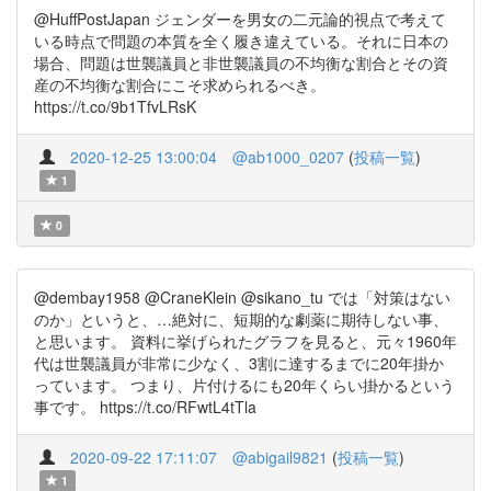
@HuffPostJapan ジェンダーを男女の二元論的視点で考えて
いる時点で問題の本質を全く履き違えている。それに日本の
場合、問題は世襲議員と非世襲議員の不均衡な割合とその資
産の不均衡な割合にこそ求められるべき。
https://t.co/9b1TfvLRsK
2020-12-25 13:00:04
@ab1000_0207
(
投稿一覧
)
1
0
@dembay1958 @CraneKlein @sikano_tu では「対策はない
のか」というと、…絶対に、短期的な劇薬に期待しない事、
と思います。 資料に挙げられたグラフを見ると、元々1960年
代は世襲議員が非常に少なく、3割に達するまでに20年掛か
っています。 つまり、片付けるにも20年くらい掛かるという
事です。 https://t.co/RFwtL4tTla
2020-09-22 17:11:07
@abigail9821
(
投稿一覧
)
1