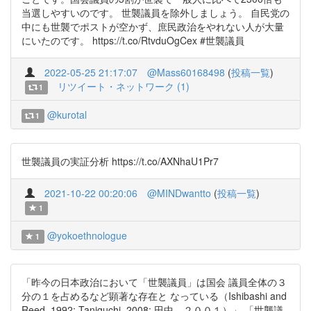
当選しやすいのです。 世襲議員を除外しましょう。 自民党の
中にも世襲でポストが空かず、庶民政治をやれない人が大量
にいたのです。 https://t.co/RtvduOgCex #世襲議員
2022-05-25 21:17:07
@Mass60168498
(
投稿一覧
)
リツイート・ネットワーク (1)
1
@kurotal
1
世襲議員の実証分析 https://t.co/AXNhaU1Pr7
2021-10-22 00:20:06
@MINDwantto
(
投稿一覧
)
1
@yokoethnologue
1
「昨今の日本政治において「世襲議員」は国会 議員全体の３
分の１を占めるなど顕著な存在と なっている（Ishibashi and
Reed, 1992; Taniguchi, 2008; 田中，２００１）」 「世襲議