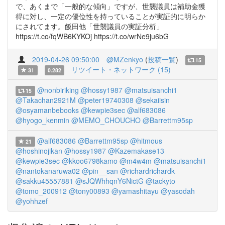
で、あくまで「一般的な傾向」ですが、世襲議員は補助金獲
得に対し、一定の優位性を持っていることが実証的に明らか
にされてます。飯田他「世襲議員の実証分析」
https://t.co/fqWB6KYKOj https://t.co/wrNe9ju6bG
2019-04-26 09:50:00
@MZenkyo
(
投稿一覧
)
15
リツイート・ネットワーク (15)
31
0.282
@nonbiriking
@hossy1987
@matsuisanchi1
15
@Takachan2921M
@peter19740308
@sekaiisin
@osyamanbebooks
@kewpie3sec
@alf683086
@hyogo_kenmin
@MEMO_CHOUCHO
@Barrettm95sp
@alf683086
@Barrettm95sp
@hitmous
21
@hoshinojikan
@hossy1987
@Kazemakase13
@kewpie3sec
@kkoo6798kamo
@m4w4m
@matsuisanchi1
@nantokanaruwa02
@pin__san
@richardrichardk
@sakku45557881
@sJQWhhqnY6NictG
@tackyto
@tomo_200912
@tony00893
@yamashitayu
@yasodah
@yohhzef