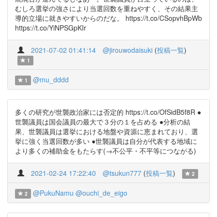
むしろ選挙の強さにより当選回数を重ねやすく、その結果主
導的立場に就きやすいからのだな。 https://t.co/CSopvhBpWb
https://t.co/YiNPSGpKIr
2021-07-02 01:41:14
@jirouwodaisuki
(
投稿一覧
)
1
@mu_dddd
1
多くの研究が世襲政治家には否定的 https://t.co/OfSidB5f8R ●
世襲議員は国会議員の最大で３分の１を占める ●分析の結
果、世襲議員は選挙における地盤や資源に恵まれており、選
挙に強く当選回数が多い ●世襲議員は自分が代表する地域に
より多くの補助金をもたらす(→不公平・不平等につながる)
2021-02-24 17:22:40
@tsukun777
(
投稿一覧
)
2
@PukuNamu
@ouchi_de_eigo
2