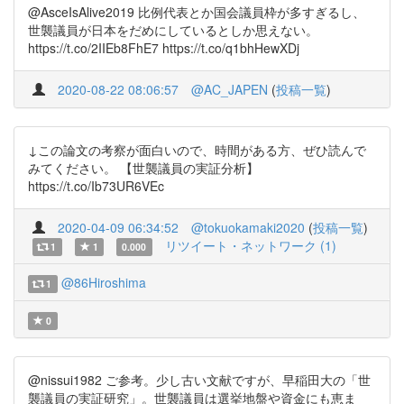
@AsceIsAlive2019 比例代表とか国会議員枠が多すぎるし、
世襲議員が日本をだめにしているとしか思えない。
https://t.co/2IIEb8FhE7 https://t.co/q1bhHewXDj
2020-08-22 08:06:57
@AC_JAPEN
(
投稿一覧
)
↓この論文の考察が面白いので、時間がある方、ぜひ読んで
みてください。 【世襲議員の実証分析】
https://t.co/Ib73UR6VEc
2020-04-09 06:34:52
@tokuokamaki2020
(
投稿一覧
)
リツイート・ネットワーク (1)
1
1
0.000
@86Hiroshima
1
0
@nissui1982 ご参考。少し古い文献ですが、早稲田大の「世
襲議員の実証研究」。世襲議員は選挙地盤や資金にも恵ま