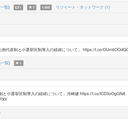
稿一覧
)
リツイート・ネットワーク (1)
1
1
1.000
と小選挙区制導入の経緯について」 https://t.co/OUm6OOdQ
稿一覧
)
1
挙区制導入の経緯について」河崎健 https://t.co/lCD3oOgGN
PXY
)