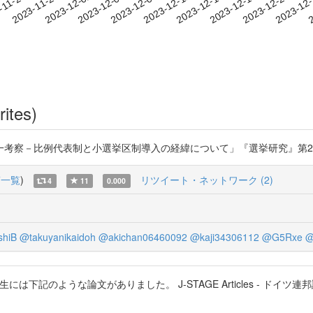
2023-12-17
2023-12-20
2023-12
-11-26
2
2023-11-29
2023-12-02
2023-12-05
2023-12-08
2023-12-11
2023-12-14
rites)
例代表制と小選挙区制導入の経緯について」『選挙研究』第29巻1号、2013年 
稿一覧
)
リツイート・ネットワーク (2)
4
11
0.000
shiB
@takuyanikaidoh
@akichan06460092
@kaji34306112
@G5Rxe
@
には下記のような論文がありました。 J-STAGE Articles - ドイ