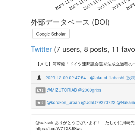
2023-11-17
2023-11-20
2023-11-23
2023
2023-11-11
2023-11-14
外部データベース (DOI)
Google Scholar
Twitter
(7 users, 8 posts, 11 favo
【メモ】河崎健「ドイツ連邦議会選挙法成立過程の一考察－比
2023-12-09 02:47:54
@takumi_itabashi
(
投
@MIZUTORIAB
@2000grips
2
@korokon_urban
@UdaD79273722
@Nakani
9
@oaksnk ありがとうございます！ たしかに河崎先生
https://t.co/W7TX8JiSws