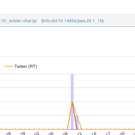
15/_article/-char/ja/
(
info:doi/10.14854/jaes.29.1_15
)
Twitter (RT)