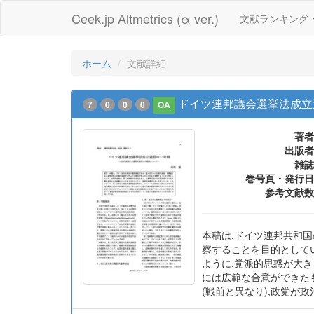
Ceek.jp Altmetrics (α ver.)
文献ランキング
ホーム
文献詳細
ドイツ連邦議会選挙法成立
7
0
0
0
OA
著者
出版者
雑誌
巻号頁・発行日
参考文献数
本稿は,ドイツ連邦共和
察することを目的として
ように,党派的思惑が大
には広範な合意ができた
(戦前と異なり),政党が