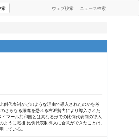
検索
ウェブ検索
ニュース検索
と比例代表制がどのような理由で導入されたのかを考
党のさらなる躍進を恐れる右派勢力により導入された
,ワイマール共和国とは異なる形での比例代表制の導入
のように戦後,比例代表制導入に合意ができたことは,
作用している。