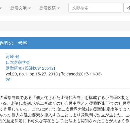
新着文献
新着投稿
過程の一考察
河崎 健
日本選挙学会
選挙研究
(
ISSN:09123512
)
vol.29, no.1, pp.15-27, 2013 (Released:2017-11-03)
29
国の選挙制度である「個人化された比例代表制」を構成する小選挙区制
いる。比例代表制が,第二帝政期の社会民主党と,小選挙区制下での社民
きく作用している。これに対して,第二次世界大戦後の選挙制度改革では
ものの,個人を選ぶ要素を導入することにより党派間で対立が生じた。こ
政治的意思決定に不可欠な存在として,公法上も認知されたことが大きく