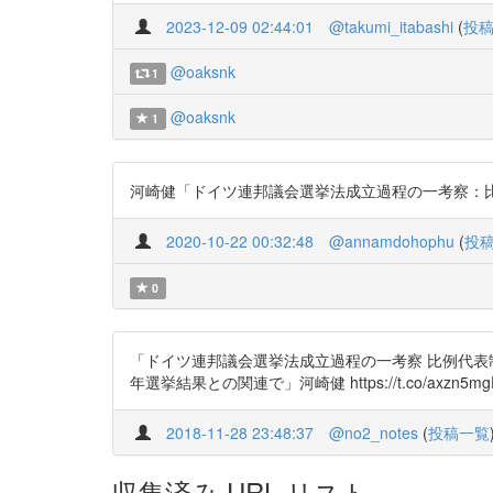
2023-12-09 02:44:01
@takumi_itabashi
(
投
@oaksnk
1
@oaksnk
1
河崎健「ドイツ連邦議会選挙法成立過程の一考察：比例代表制
2020-10-22 00:32:48
@annamdohophu
(
投
0
「ドイツ連邦議会選挙法成立過程の一考察 比例代表制と小選
年選挙結果との関連で」河崎健 https://t.co/axzn5mg
2018-11-28 23:48:37
@no2_notes
(
投稿一覧
収集済み URL リスト