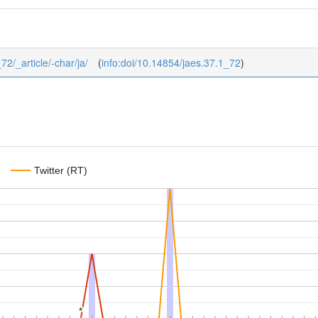
72/_article/-char/ja/
(
info:doi/10.14854/jaes.37.1_72
)
Twitter (RT)
*
*