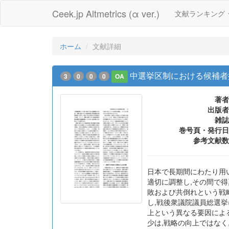
Ceek.jp Altmetrics (α ver.)
文献ランキング
ホーム
文献詳細
中選挙区制における候補者
3
0
0
0
OA
著者
出版者
雑誌
巻号頁・発行日
参考文献数
日本で長期間にわたり用
適切に調整し,その間で
敗および共倒れという戦
し,戦後衆議院議員総選
上という異なる要因によ
少は,戦略の向上ではな