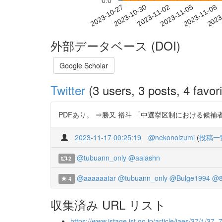
0.0
2023-11-02
2023-11-05
2023-11-08
2023
2023-10-27
2023-10-30
外部データベース (DOI)
Google Scholar
Twitter
(3 users, 3 posts, 4 favori
PDFあり。 ⇒勝又 裕斗 「中選挙区制における候補者擁立戦略」 
2023-11-17 00:25:19
@nekonoizumi
(
投稿一
@tubuann_only
@aaiashn
2
@aaaaaatar
@tubuann_only
@Bulge1994
@8
4
収集済み URL リスト
https://www.jstage.jst.go.jp/article/jaes/37/1/37_7