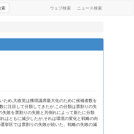
検索
ウェブ検索
ニュース検索
いため,大政党は獲得議席最大化のために候補者数を
数に注目して分類してきたが,この分類は票割りの失
の失敗を票割りの失敗と共倒れによって新たに分類
倒れはともに減少したが,それは環境の変化と戦略の向
の選挙区では票割りの失敗が続いた。戦略の失敗の減