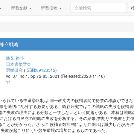
新着文献
新着投稿
擁立戦略
勝又 裕斗
日本選挙学会
選挙研究
(
ISSN:09123512
)
vol.37, no.1, pp.72-85, 2021 (Released:2023-11-16)
14
いられている中選挙区制は,同一政党内の候補者間で得票の移譲ができな
得票を適切に配分する必要がある。既存研究ではこの戦略の失敗を候補者
略の失敗の理由による分類と一致しないという問題がある。本稿は戦略
挙における自民党の戦略の失敗を分析する。その結果,票割りの失敗と共
ることが分かった。さらに,候補者数抑制により共倒れは減少したが,そ
く,失敗が起こりにくい競争環境の増加によるものであった。