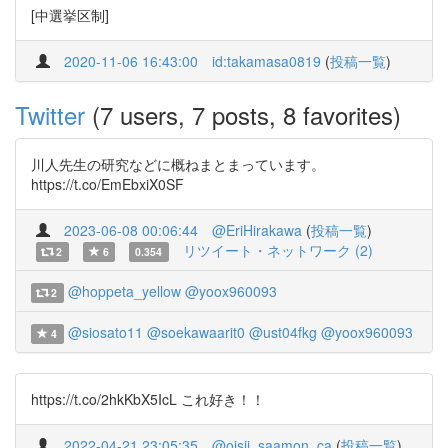
[中選挙区制]
2020-11-06 16:43:00
id:takamasa0819
(
投稿一覧
)
Twitter
(7 users, 7 posts, 8 favorites)
川人先生の研究などに概ねまとまっています。
https://t.co/EmEbxiX0SF
2023-06-08 00:06:44
@EriHirakawa
(
投稿一覧
)
リツイート・ネットワーク (2)
2
6
0.354
@hoppeta_yellow
@yoox960093
2
@siosato11
@soekawaarit0
@ust04fkg
@yoox960093
4
https://t.co/2hkKbX5IcL これ好き！！
2022-04-21 23:05:35
@oisii_saamon_ca
(
投稿一覧
)