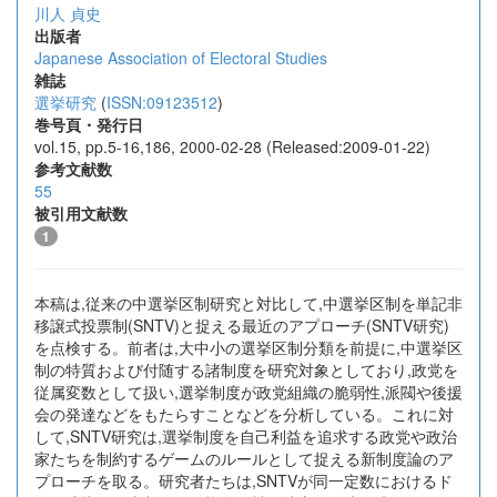
川人 貞史
出版者
Japanese Association of Electoral Studies
雑誌
選挙研究
(
ISSN:09123512
)
巻号頁・発行日
vol.15, pp.5-16,186, 2000-02-28 (Released:2009-01-22)
参考文献数
55
被引用文献数
1
本稿は,従来の中選挙区制研究と対比して,中選挙区制を単記非
移譲式投票制(SNTV)と捉える最近のアプローチ(SNTV研究)
を点検する。前者は,大中小の選挙区制分類を前提に,中選挙区
制の特質および付随する諸制度を研究対象としており,政党を
従属変数として扱い,選挙制度が政党組織の脆弱性,派閥や後援
会の発達などをもたらすことなどを分析している。これに対
して,SNTV研究は,選挙制度を自己利益を追求する政党や政治
家たちを制約するゲームのルールとして捉える新制度論のア
プローチを取る。研究者たちは,SNTVが同一定数におけるド