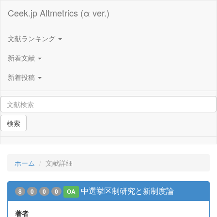
Ceek.jp Altmetrics (α ver.)
文献ランキング
新着文献
新着投稿
検索
ホーム
文献詳細
中選挙区制研究と新制度論
8
0
0
0
OA
著者