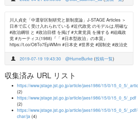
川人貞史「中選挙区制研究と新制度論」J-STAGE Articles ＞
日本で広く受け入れられている #近代政党 のモデルは,明確な
#政治綱領 と #政治目標 を掲げ #大衆党員 を擁する #組織政
党 #カーティス(1988)『「 #日本型政治」の本質』
https://t.co/O8To7EpWMm #日本史 #世界史 #国制史 #政治史
2019-07-19 19:43:30
@HumeBurke
(
投稿一覧
)
収集済み URL リスト
https://www.jstage.jst.go.jp/article/jaes1986/15/0/15_0_5/_artic
(2)
https://www.jstage.jst.go.jp/article/jaes1986/15/0/15_0_5/_pdf
(2)
https://www.jstage.jst.go.jp/article/jaes1986/15/0/15_0_5/_pdf/
char/ja
(4)