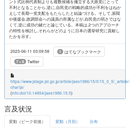
ント式比例代表制よりも複数候補を擁立する大政党にとって
不利となることから,逆に,自民党の戦略的成功が不利をはねか
えして長期一党支配をもたらしたと結論づける。そして,派閥
や後援会,政調部会への議員の所属などが,自民党の弱さではな
くて,逆に成功の鍵だと論じている。本稿は,2つのアプローチ
の特性を検討し,それらがどのように日本の選挙研究に貢献し
たかを示す。
2023-06-11 03:09:58
はてなブックマーク
1
Twitter
7 + 8
https://www.jstage.jst.go.jp/article/jaes1986/15/0/15_0_5/_article/
char/ja/
(
info:doi/10.14854/jaes1986.15.5
)
言及状況
変動（ピーク前後）
変動（月別）
分布