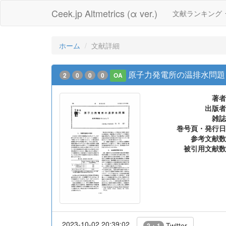
Ceek.jp Altmetrics (α ver.)
文献ランキング
ホーム
文献詳細
原子力発電所の温排水問題
2
0
0
0
OA
著者
出版者
雑誌
巻号頁・発行日
参考文献数
被引用文献数
2023-10-02 20:39:02
Twitter
2 + 1