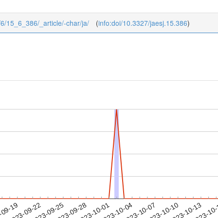
5/6/15_6_386/_article/-char/ja/
(
info:doi/10.3327/jaesj.15.386
)
2023-10-10
2023-10-13
2023-10
-09-19
2
2023-09-22
2023-09-25
2023-09-28
2023-10-01
2023-10-04
2023-10-07