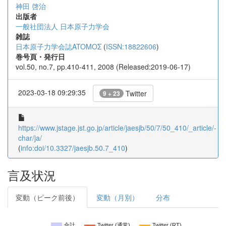
神田 啓治
出版者
一般社団法人 日本原子力学会
雑誌
日本原子力学会誌ATOMOΣ
(
ISSN:18822606
)
巻号頁・発行日
vol.50, no.7, pp.410-411, 2008 (Released:2019-06-17)
2023-03-18 09:29:35
Twitter
9 + 23
https://www.jstage.jst.go.jp/article/jaesjb/50/7/50_410/_article/-
char/ja/
(
info:doi/10.3327/jaesjb.50.7_410
)
言及状況
変動（ピーク前後）
変動（月別）
分布
合計
Twitter (通常)
Twitter (RT)