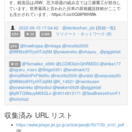
す。鍛造品はJSW、圧力容器の組み立ては三菱重工が担当し
ています。世界最高と言われた日本の原発建設技術がここで
も生かされています。 https://t.co/0QlAP8fHWk
2022-09-10 17:04:42
@denkochan_plc
(
投稿一覧
)
リツイート・ネットワーク (8)
8
24
0.309
@howlingaa
@mkaga
@recolte2000
8
@WN9zdHYyzHTJq5M
@yowaineko
@ohayou_
@piggietail
@Yamakko_4990
@LCDXOk2nQhRMID3
@shika177
21
@ojyaru_maro
@Shige0301
@landmark72
@vhqWeb0PvF5k65u
@recolte2000
@uralat
@usayusay50
@WN9zdHYyzHTJq5M
@K_14521
@nambusen
@yowaineko
@hiyobul
@iwaken0928
@piggietail
@qfKTQWsuyNK5GLv
@rihi14913171
@SeaBreezefromF1
@tohoho2
収集済み URL リスト
https://www.jstage.jst.go.jp/article/jaesjb/50/7/50_410/_pdf
(9)