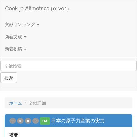
Ceek.jp Altmetrics (α ver.)
文献ランキング
新着文献
新着投稿
検索
ホーム
文献詳細
日本の原子力産業の実力
9
0
0
0
OA
著者