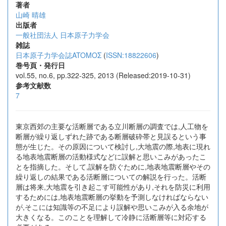
著者
山崎 晴雄
出版者
一般社団法人 日本原子力学会
雑誌
日本原子力学会誌ATOMOΣ
(
ISSN:18822606
)
巻号頁・発行日
vol.55, no.6, pp.322-325, 2013 (Released:2019-10-31)
参考文献数
7
東京西郊の主要な活断層である立川断層の調査では,人工物を
断層が繰り返しずれた跡である断層破砕帯と見誤るという事
態が生じた。その原因について検討し,大地震の際,地表に現れ
る地表地震断層の活動様式などに誤解と思いこみがあったこ
とを指摘した。そして,誤解を防ぐために,地表地震断層やその
繰り返しの結果である活断層についての解説を行った。活断
層は将来,大地震を引き起こす可能性があり,それを防災に利用
するためには,地表地震断層の挙動を予測しなければならない
が,そこには知識等の不足により誤解や思いこみが入る余地が
大きくなる。このことを理解して冷静に活断層等に対応する