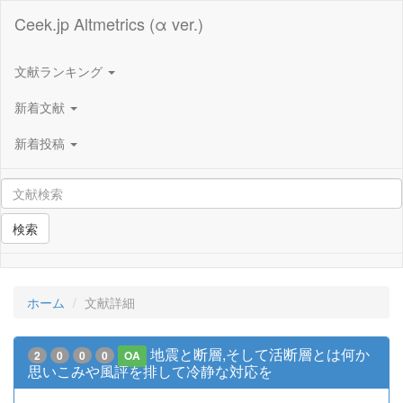
Ceek.jp Altmetrics (α ver.)
文献ランキング
新着文献
新着投稿
検索
ホーム
文献詳細
地震と断層,そして活断層とは何か
2
0
0
0
OA
思いこみや風評を排して冷静な対応を