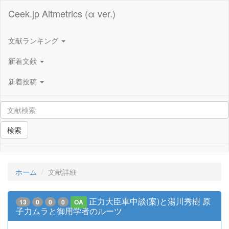
Ceek.jp Altmetrics (α ver.)
文献ランキング
新着文献
新着投稿
検索
ホーム
文献詳細
正力大臣車中談(案)と湯川秀樹 原
13
0
0
0
OA
子力ムラと御用学者のルーツ