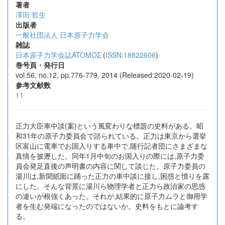
著者
澤田 哲生
出版者
一般社団法人 日本原子力学会
雑誌
日本原子力学会誌ATOMOΣ
(
ISSN:18822606
)
巻号頁・発行日
vol.56, no.12, pp.776-779, 2014 (Released:2020-02-19)
参考文献数
11
正力大臣車中談(案)という風変わりな標題の史料がある。昭
和31年の原子力委員会で諮られている。正力は東京から選挙
区富山に電車でお国入りする車中で,随行記者団にさまざまな
真情を披瀝した。同年1月中旬のお国入りの際には,原子力委
員会発足直後の声明書の内容に関して談じた。原子力委員の
湯川は,新聞紙面に踊った正力の車中談に接し,困惑と憤りを露
にした。そんな背景に湯川ら物理学者と正力ら政治家の思惑
の違いが根強くあった。それが,結果的に原子力ムラと御用学
者を生む発端になったのではないか。史料をもとに論考す
る。