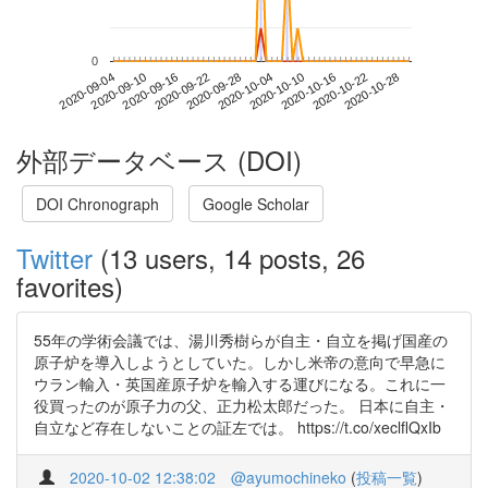
0
2020-10-22
2020-09-04
2020-09-22
2020-10-10
2020-10-28
2020-09-10
2020-09-28
2020-10-16
2020-09-16
2020-10-04
外部データベース (DOI)
DOI Chronograph
Google Scholar
Twitter
(13 users, 14 posts, 26
favorites)
55年の学術会議では、湯川秀樹らが自主・自立を掲げ国産の
原子炉を導入しようとしていた。しかし米帝の意向で早急に
ウラン輸入・英国産原子炉を輸入する運びになる。これに一
役買ったのが原子力の父、正力松太郎だった。 日本に自主・
自立など存在しないことの証左では。 https://t.co/xeclflQxIb
2020-10-02 12:38:02
@ayumochineko
(
投稿一覧
)