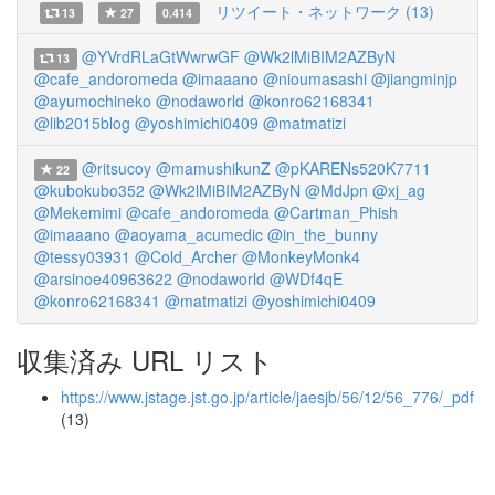
リツイート・ネットワーク (13)
13
27
0.414
@YVrdRLaGtWwrwGF
@Wk2lMiBIM2AZByN
13
@cafe_andoromeda
@imaaano
@nioumasashi
@jiangminjp
@ayumochineko
@nodaworld
@konro62168341
@lib2015blog
@yoshimichi0409
@matmatizi
@ritsucoy
@mamushikunZ
@pKARENs520K7711
22
@kubokubo352
@Wk2lMiBIM2AZByN
@MdJpn
@xj_ag
@Mekemimi
@cafe_andoromeda
@Cartman_Phish
@imaaano
@aoyama_acumedic
@in_the_bunny
@tessy03931
@Cold_Archer
@MonkeyMonk4
@arsinoe40963622
@nodaworld
@WDf4qE
@konro62168341
@matmatizi
@yoshimichi0409
収集済み URL リスト
https://www.jstage.jst.go.jp/article/jaesjb/56/12/56_776/_pdf
(13)