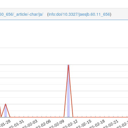
/60_656/_article/-char/ja/
(
info:doi/10.3327/jaesjb.60.11_656
)
2022-02-18
2022-02-21
2022-02
-01-28
2
2022-01-31
2022-02-03
2022-02-06
2022-02-09
2022-02-12
2022-02-15