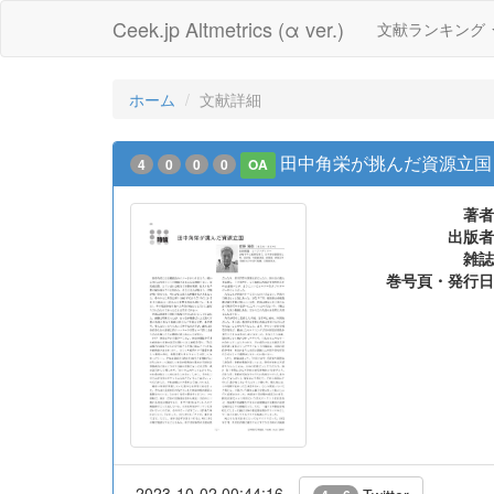
Ceek.jp Altmetrics (α ver.)
文献ランキング
ホーム
文献詳細
田中角栄が挑んだ資源立国
4
0
0
0
OA
著者
出版者
雑誌
巻号頁・発行日
2023-10-02 00:44:16