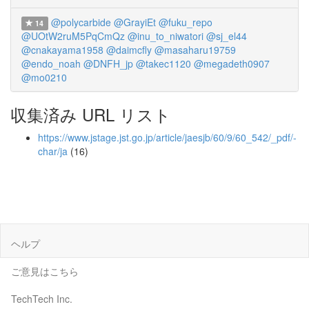
@polycarbide
@GrayiEt
@fuku_repo
14
@UOtW2ruM5PqCmQz
@inu_to_niwatori
@sj_el44
@cnakayama1958
@daimcfly
@masaharu19759
@endo_noah
@DNFH_jp
@takec1120
@megadeth0907
@mo0210
収集済み URL リスト
https://www.jstage.jst.go.jp/article/jaesjb/60/9/60_542/_pdf/-
char/ja
(16)
ヘルプ
ご意見はこちら
TechTech Inc.