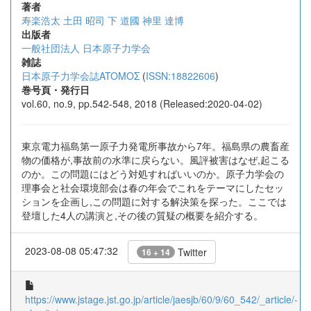
著者
寿楽浩太
土田 昭司
下 道國
神里 達博
出版者
一般社団法人 日本原子力学会
雑誌
日本原子力学会誌ATOMOΣ
(
ISSN:18822606
)
巻号頁・発行日
vol.60, no.9, pp.542-548, 2018 (Released:2020-04-02)
東京電力福島第一原子力発電所事故から7年。福島県の農畜産
物の価格が,事故前の水準に戻らない。風評被害はなぜ,起こる
のか。この問題にはどう対処すればいいのか。原子力学会の
理事会と社会環境部会は春の年会でこれをテーマにしたセッ
ションを企画し,この問題に対する解決策を探った。ここでは
登壇した4人の講演と,その後の質疑の概要を紹介する。
2023-08-08 05:47:32
Twitter
16 + 14
https://www.jstage.jst.go.jp/article/jaesjb/60/9/60_542/_article/-