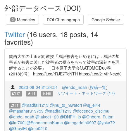
外部データベース (DOI)
Mendeley
DOI Chronograph
Google Scholar
0
Twitter
(16 users, 18 posts, 14
favorites)
関西大学の土田昭司教授「風評被害を止めるには，風評の加
害者が被害に苦しむ被害者の視点をもって被害の深刻さを理
解することが必要」 （日本原子力学会誌ATOMOΣ/60巻
(2018)9号） https://t.co/rRJE7TcNTH https://t.co/21vfhNezd6
2023-08-04 21:24:51
@endo_noah
(
投稿一覧
)
リツイート・ネットワーク (17)
17
15
0.668
@madfall1213
@inu_to_niwatori
@sj_el44
17
@masaharu19759
@madfall1213
@docendo_discimu
@endo_noah
@takec1120
@DNFH_jp
@Onboro_Futon
@lm700j
@SonohennoKuma
@megadeth0907
@yoka72
@GrayiEt
@mo0210