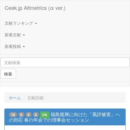
Ceek.jp Altmetrics (α ver.)
文献ランキング
新着文献
新着投稿
検索
ホーム
文献詳細
福島復興に向けた「風評被害」へ
16
0
0
0
OA
の対応 春の年会での理事会セッション