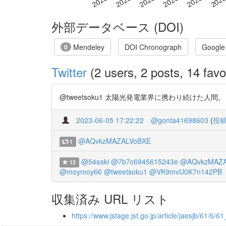
外部データベース (DOI)
Mendeley
DOI Chronograph
Google
0
Twitter
(2 users, 2 posts, 14 favo
@tweetsoku1 太陽光発電業界に携わり続けた人間。 
2023-06-05 17:22:22
@gonta41698603
(
投
@AQvkzMAZALVoBXE
1
@54saki
@7b7c6945615243e
@AQvkzMAZA
12
@moymoy66
@tweetsoku1
@VK9mvU0K7n142PB
収集済み URL リスト
https://www.jstage.jst.go.jp/article/jaesjb/61/6/6