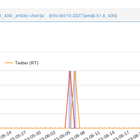
61_436/_article/-char/ja/
(
info:doi/10.3327/jaesjb.61.6_436
)
Twitter (RT)
2023-06-14
2023-06-17
2023-06
-05-24
2
2023-05-27
2023-05-30
2023-06-02
2023-06-05
2023-06-08
2023-06-11