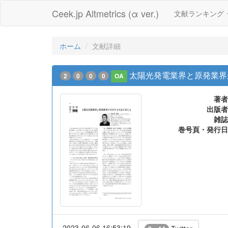
Ceek.jp Altmetrics (α ver.)
文献ランキング
ホーム
文献詳細
太陽光発電業界と原発業界
2
0
0
0
OA
著者
出版者
雑誌
巻号頁・発行日
2023-06-06 16:53:19