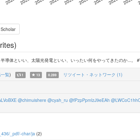
 Scholar
rites)
半導体といい、太陽光発電といい、いったい何をやってきたのか...。 #宇佐美典也 h
稿一覧
)
リツイート・ネットワーク (1)
1
13
0.289
LVoBXE
@chimuishere
@cyah_ru
@fPzpPpmlzJ9eEAh
@LWCoC1hhC
1_436/_pdf/-char/ja
(2)