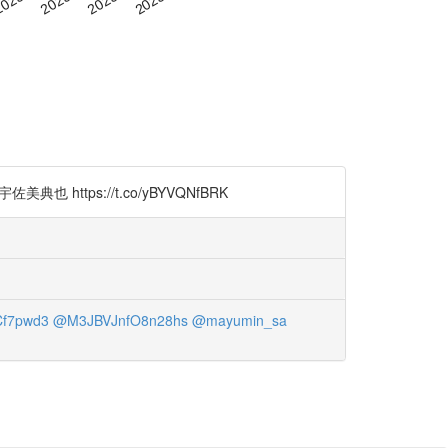
ttps://t.co/yBYVQNfBRK
f7pwd3
@M3JBVJnfO8n28hs
@mayumin_sa