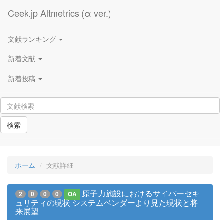
Ceek.jp Altmetrics (α ver.)
文献ランキング
新着文献
新着投稿
検索
ホーム
文献詳細
原子力施設におけるサイバーセキ
2
0
0
0
OA
ュリティの現状 システムベンダーより見た現状と将
来展望