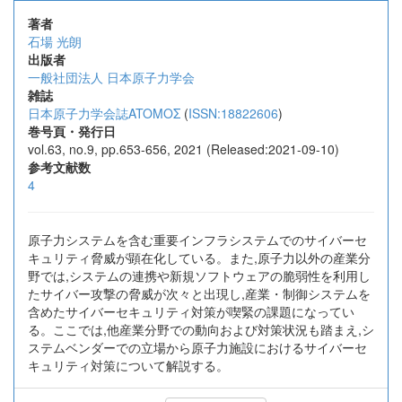
著者
石場 光朗
出版者
一般社団法人 日本原子力学会
雑誌
日本原子力学会誌ATOMOΣ
(
ISSN:18822606
)
巻号頁・発行日
vol.63, no.9, pp.653-656, 2021 (Released:2021-09-10)
参考文献数
4
原子力システムを含む重要インフラシステムでのサイバーセ
キュリティ脅威が顕在化している。また,原子力以外の産業分
野では,システムの連携や新規ソフトウェアの脆弱性を利用し
たサイバー攻撃の脅威が次々と出現し,産業・制御システムを
含めたサイバーセキュリティ対策が喫緊の課題になってい
る。ここでは,他産業分野での動向および対策状況も踏まえ,シ
ステムベンダーでの立場から原子力施設におけるサイバーセ
キュリティ対策について解説する。