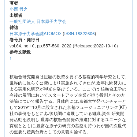
著者
小西 哲之
出版者
一般社団法人 日本原子力学会
雑誌
日本原子力学会誌ATOMOΣ
(
ISSN:18822606
)
巻号頁・発行日
vol.64, no.10, pp.557-560, 2022 (Released:2022-10-10)
参考文献数
1
核融合研究開発は巨額の投資を要する基礎的科学研究として,
世界的に長らく公費により実施されてきたが,近年民間努力に
よる実用化研究が脚光を浴びている。ここでは,核融合工学の
今後の展開においてスタートアップ企業が担う役割とその方
法論について報告する。具体的には,京都大学発ベンチャーと
して2019年10月に設立された京都フュージョニアリング(KF)
社の事例をもとに,以後順調に進展している組織,資金,研究開
発活動を説明し,世界の核融合開発の推進に対するユニークな
貢献とともに,豊富な原子力研究の基盤を持つわが国の次世代
の重要な産業分野としての意義を論ずる。