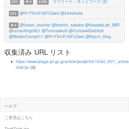
リツイート・ネットワーク (2)
2
9
0.236
@H1YVmX1IbFLGwxl
@244okada
2
@fusion_teacher
@toshiro_sakabe
@KasadaLab_IMR
9
@consulting0921
@TomosakuS
@Curiosi46542428
@MasterComp911
@H1YVmX1IbFLGwxl
@Kazzn_blog
収集済み URL リスト
https://www.jstage.jst.go.jp/article/jaesjb/64/10/64_557/_article
char/ja/
(3)
ヘルプ
ご意見はこちら
TechTech Inc.