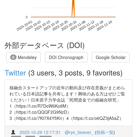
0
2023-11-18
2023-10-01
2023-10-19
2023-11-06
2023-11-24
2023-10-07
2023-10-25
2023-11-12
2023-10-13
2023-10-31
外部データベース (DOI)
Mendeley
DOI Chronograph
Google Scholar
0
Twitter
(3 users, 3 posts, 9 favorites)
核融合スタートアップの近年の動向及び存在意義がまとめら
れている日本語記事を共有します！興味のある方はぜひご覧
ください！日本原子力学会誌「民間資金での核融合研究」
1（https://t.co/R7DoW6Ko8M）
2（https://t.co/QQQF2G9NzD）
3（https://t.co/7Kt7X4Y5Kn）4（https://t.co/o6QZ3jA5aZ）
2023-10-29 12:17:31
@ryo_beaver_
(
投稿一覧
)