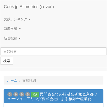
Ceek.jp Altmetrics (α ver.)
文献ランキング
新着文献
新着投稿
検索
ホーム
文献詳細
民間資金での核融合研究 2.京都フ
3
0
0
0
OA
ュージョニアリング株式会社による核融合産業化