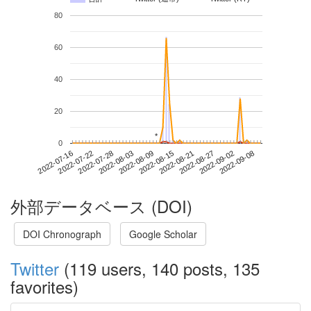
80
60
40
20
*
*
0
2022-09-02
2022-07-16
2022-08-03
2022-08-21
2022-09-08
2022-07-22
2022-08-09
2022-08-27
2022-07-28
2022-08-15
外部データベース (DOI)
DOI Chronograph
Google Scholar
Twitter
(119 users, 140 posts, 135
favorites)