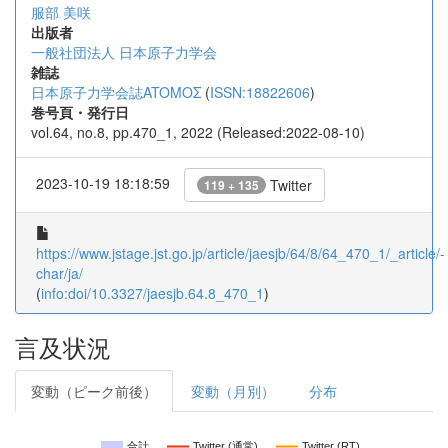
服部 美咲
出版者
一般社団法人 日本原子力学会
雑誌
日本原子力学会誌ATOMOΣ
(
ISSN:18822606
)
巻号頁・発行日
vol.64, no.8, pp.470_1, 2022 (Released:2022-08-10)
2023-10-19 18:18:59
Twitter
119 + 135
https://www.jstage.jst.go.jp/article/jaesjb/64/8/64_470_1/_article/-
char/ja/
(
info:doi/10.3327/jaesjb.64.8_470_1
)
言及状況
変動（ピーク前後）
変動（月別）
分布
合計
Twitter (通常)
Twitter (RT)