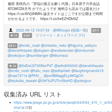
服部 美咲氏の『苦悩の孤立を解く代償』日本原子力学会誌
ATOMOΣ8月号 がでたようです 無料立ち読みでは題名だけ
https://t.co/8tVj3NMlhi 論文サイトはここですが公開まで時間
がかかるようです。 https://t.co/beEZHDk5tZ
2022-08-12 19:07:54
@MKoujyo
(
投稿一覧
)
11
リツイート・ネットワーク (11)
13
0.251
@endo_noah
@chiesha_neko
@higuma_saikyou
11
@danshihayato
@ploglam
@arukeiarukei
@sirokumah
@yokojyun
@sumidanger
@kikumaco
@54EeU3T95NorPdT
@adhd000000
@danshihayato
13
@endo_noah
@fuku_repo
@jsdfq43wtr
@laughingman2419
@nao73714
@PHV__
@pmBMwggELpWGgCH
@tsukuba_tsasaki
@UbF6JPUTrnSbsHD
@yokojyun
収集済み URL リスト
https://www.jstage.jst.go.jp/article/jaesjb/64/8/64_470_1/_articl
char/ja
(12)