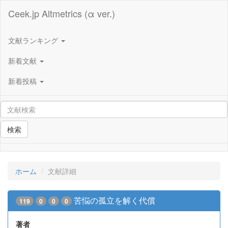
Ceek.jp Altmetrics (α ver.)
文献ランキング
新着文献
新着投稿
検索
ホーム
文献詳細
苦悩の孤立を解く代償
119
0
0
0
著者