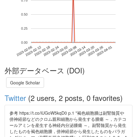
0.75
0.50
0.25
0.00
2023-03-26
2023-02-06
2023-02-24
2023-03-14
2023-04-01
2023-02-12
2023-03-02
2023-03-20
2023-02-18
2023-03-08
外部データベース (DOI)
Google Scholar
Twitter
(2 users, 2 posts, 0 favorites)
参考 https://t.co/iUGoW5kqD0 p.1 "褐色細胞腫は副腎髄質や
傍神経節などのクロム親和細胞から発生する腫瘍 ～，カテコ
ールアミンを産生する神経内分泌腫瘍 ～。副腎髄質から発生
したものを褐色細胞腫，傍神経節から発生したものをパラガ