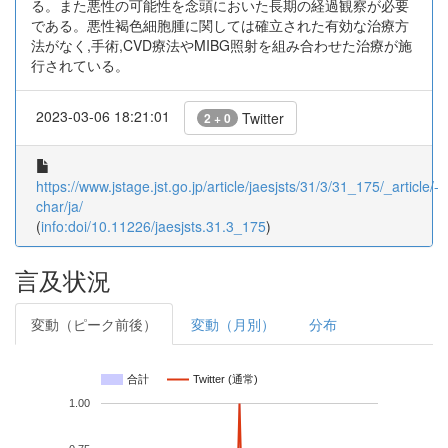
る。また悪性の可能性を念頭においた長期の経過観察が必要
である。悪性褐色細胞腫に関しては確立された有効な治療方
法がなく,手術,CVD療法やMIBG照射を組み合わせた治療が施
行されている。
2023-03-06 18:21:01
Twitter
2 + 0
https://www.jstage.jst.go.jp/article/jaesjsts/31/3/31_175/_article/-
char/ja/
(
info:doi/10.11226/jaesjsts.31.3_175
)
言及状況
変動（ピーク前後）
変動（月別）
分布
合計
Twitter (通常)
1.00