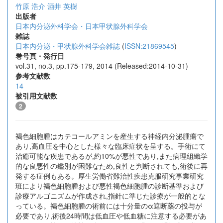
竹原 浩介
酒井 英樹
出版者
日本内分泌外科学会・日本甲状腺外科学会
雑誌
日本内分泌・甲状腺外科学会雑誌
(
ISSN:21869545
)
巻号頁・発行日
vol.31, no.3, pp.175-179, 2014 (Released:2014-10-31)
参考文献数
14
被引用文献数
2
褐色細胞腫はカテコールアミンを産生する神経内分泌腫瘍で
あり,高血圧を中心とした様々な臨床症状を呈する。手術にて
治癒可能な疾患であるが,約10%が悪性であり,また病理組織学
的な良悪性の鑑別が困難なため,良性と判断されても,術後に再
発する症例もある。厚生労働省難治性疾患克服研究事業研究
班により褐色細胞腫および悪性褐色細胞腫の診断基準および
診療アルゴニズムが作成され,指針に準じた診療が一般的とな
っている。褐色細胞腫の術前には十分量のα遮断薬の投与が
必要であり,術後24時間は低血圧や低血糖に注意する必要があ