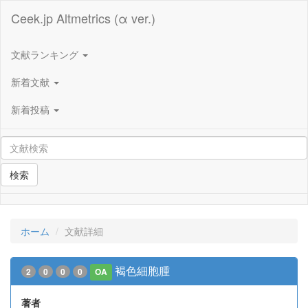
Ceek.jp Altmetrics (α ver.)
文献ランキング
新着文献
新着投稿
検索
ホーム
文献詳細
褐色細胞腫
2
0
0
0
OA
著者