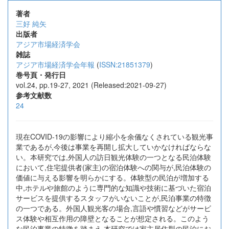
著者
三好 純矢
出版者
アジア市場経済学会
雑誌
アジア市場経済学会年報
(
ISSN:21851379
)
巻号頁・発行日
vol.24, pp.19-27, 2021 (Released:2021-09-27)
参考文献数
24
現在COVID-19の影響により縮小を余儀なくされている観光事
業であるが,今後は事業を再開し拡大していかなければならな
い。本研究では,外国人の訪日観光体験の一つとなる民泊体験
において,住宅提供者(家主)の宿泊体験への関与が,民泊体験の
価値に与える影響を明らかにする。体験型の民泊が増加する
中,ホテルや旅館のように専門的な知識や技術に基づいた宿泊
サービスを提供するスタッフがいないことが,民泊事業の特徴
の一つである。外国人観光客の場合,言語や慣習などがサービ
ス体験や相互作用の障壁となることが想定される。このよう
な民泊事業の特徴を踏まえ,本研究では家主居住型の民泊にお