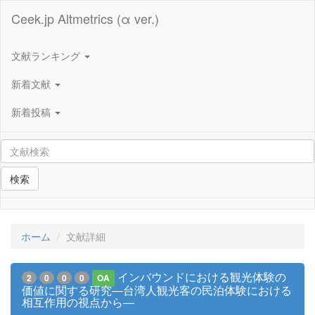
Ceek.jp Altmetrics (α ver.)
文献ランキング
新着文献
新着投稿
検索
ホーム
文献詳細
インバウンドにおける観光体験の
2
0
0
0
OA
価値に関する研究―台湾人観光客の民泊体験における
相互作用の視点から―