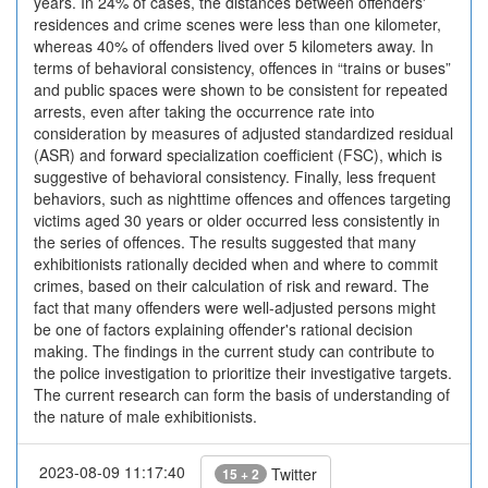
years. In 24% of cases, the distances between offenders'
residences and crime scenes were less than one kilometer,
whereas 40% of offenders lived over 5 kilometers away. In
terms of behavioral consistency, offences in “trains or buses”
and public spaces were shown to be consistent for repeated
arrests, even after taking the occurrence rate into
consideration by measures of adjusted standardized residual
(ASR) and forward specialization coefficient (FSC), which is
suggestive of behavioral consistency. Finally, less frequent
behaviors, such as nighttime offences and offences targeting
victims aged 30 years or older occurred less consistently in
the series of offences. The results suggested that many
exhibitionists rationally decided when and where to commit
crimes, based on their calculation of risk and reward. The
fact that many offenders were well-adjusted persons might
be one of factors explaining offender's rational decision
making. The findings in the current study can contribute to
the police investigation to prioritize their investigative targets.
The current research can form the basis of understanding of
the nature of male exhibitionists.
2023-08-09 11:17:40
Twitter
15 + 2