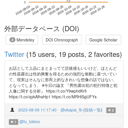
0
2016-10-22
2016-09-04
2016-09-22
2016-10-10
2016-10-28
2016-09-10
2016-09-28
2016-10-16
2016-09-16
2016-10-04
外部データベース (DOI)
Mendeley
DOI Chronograph
Google Scholar
3
Twitter
(15 users, 19 posts, 2 favorites)
お話として上品にまとまってて読後感もいいけど、ほとんど
の性器露出は性的興奮を得るための強烈な衝動に基づいてい
て、現実はそんなに形而上的なきれいな想像の話ではない、
となってしまう。 #今日の論文 『男性露出犯の犯行特徴と犯
人像に関する分析』 https://t.co/Y9wphdKrfi
https://t.co/qykAlhaHp1 https://t.co/MRHiSgUFYs
2023-08-09 11:17:40
@okapia_fb
(
投稿一覧
)
2
@fu_tokino
1