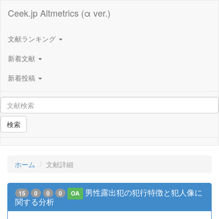
Ceek.jp Altmetrics (α ver.)
文献ランキング
新着文献
新着投稿
検索
ホーム
文献詳細
男性露出犯の犯行特徴と犯人像に
15
0
0
0
OA
関する分析