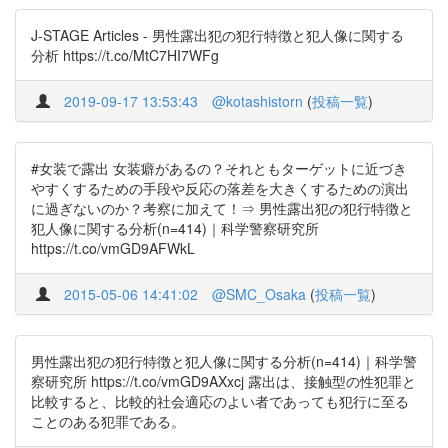
J-STAGE Articles - 男性露出犯の犯行特徴と犯人像に関する
分析 https://t.co/MtC7HI7WFg
2019-09-17 13:53:43
@kotashistorn
(
投稿一覧
)
#女装で露出 女装癖があるの？それともターゲットに近づき
やすくするための手段や反応の落差を大きくするための演出
に過ぎないのか？考察に加えて！⇒ 男性露出犯の犯行特徴と
犯人像に関する分析(n=414)｜科学警察研究所
https://t.co/vmGD9AFWkL
2015-05-06 14:41:02
@SMC_Osaka
(
投稿一覧
)
男性露出犯の犯行特徴と犯人像に関する分析(n=414)｜科学警
察研究所 https://t.co/vmGD9AXxcj 露出は、接触型の性犯罪と
比較すると、比較的社会適応のよい者であっても犯行に至る
ことのある犯罪である。