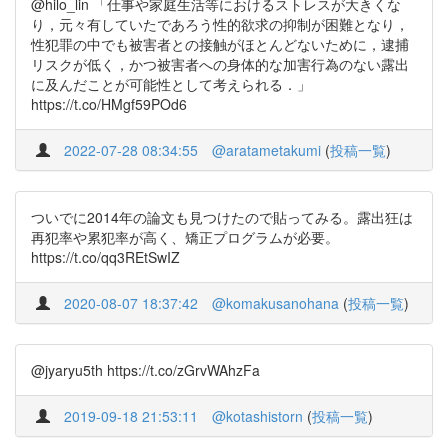
@hilo_lin 「仕事や家庭生活等におけるストレスが大きくな
り，元々有していたであろう性的欲求の抑制が困難となり，
性犯罪の中でも被害者との接触がほとんどないために，逮捕
リスクが低く，かつ被害者への身体的な加害行為のない露出
に及んだことが可能性として考えられる．」
https://t.co/HMgf59POd6
2022-07-28 08:34:55
@aratametakumi
(
投稿一覧
)
ついでに2014年の論文も見つけたので貼ってみる。露出狂は
再犯率や累犯率が高く、矯正プログラムが必要。
https://t.co/qq3REtSwIZ
2020-08-07 18:37:42
@komakusanohana
(
投稿一覧
)
@jyaryu5th https://t.co/zGrvWAhzFa
2019-09-18 21:53:11
@kotashistorn
(
投稿一覧
)