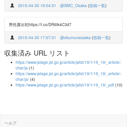
2015-04-30 19:04:31
@SMC_Osaka
(
投稿一覧
)
男性露出犯https://t.co/DR6tk4C3d7
2015-04-30 17:07:31
@okumuraosaka
(
投稿一覧
)
収集済み URL リスト
https://www.jstage.jst.go.jp/article/jafst/19/1/19_19/_article/-
char/ja
(1)
https://www.jstage.jst.go.jp/article/jafst/19/1/19_19/_article/-
char/ja/
(4)
https://www.jstage.jst.go.jp/article/jafst/19/1/19_19/_pdf
(10)
ヘルプ