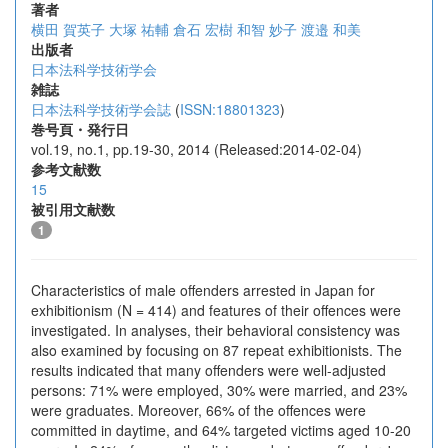
著者
横田 賀英子
大塚 祐輔
倉石 宏樹
和智 妙子
渡邉 和美
出版者
日本法科学技術学会
雑誌
日本法科学技術学会誌
(
ISSN:18801323
)
巻号頁・発行日
vol.19, no.1, pp.19-30, 2014 (Released:2014-02-04)
参考文献数
15
被引用文献数
1
Characteristics of male offenders arrested in Japan for
exhibitionism (N = 414) and features of their offences were
investigated. In analyses, their behavioral consistency was
also examined by focusing on 87 repeat exhibitionists. The
results indicated that many offenders were well-adjusted
persons: 71% were employed, 30% were married, and 23%
were graduates. Moreover, 66% of the offences were
committed in daytime, and 64% targeted victims aged 10-20