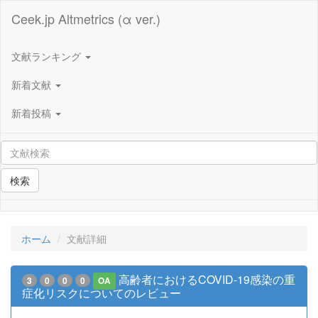
Ceek.jp Altmetrics (α ver.)
文献ランキング
新着文献
新着投稿
検索
ホーム
文献詳細
高齢者におけるCOVID-19感染の重
3
0
0
0
OA
症化リスクについてのレビュー