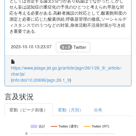
としては否定する論文の2つがあり結論はでなかった.しかし
せん妄は認知症の重症化の予兆のひとつと考えられ早急な対
応を考える必要がある.高齢者施設の対応として,酸素飽和度の
測定と必要に応じた酸素供給,呼吸器管理の徹底,ソーシャルデ
ィスタンスでのうつなどの対策,身体活動不活発対策が引き続
き重要である.
2023-10-10 13:23:07
Twitter
3 + 5
https://www.jstage.jst.go.jp/article/jagn/26/1/26_9/_article/-
char/ja/
(
info:doi/10.20696/jagn.26.1_9
)
言及状況
変動（ピーク前後）
変動（月別）
分布
合計
Twitter (通常)
Twitter (RT)
8