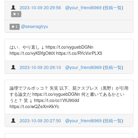
2023-10-09 20:29:56
@your_friend6969
(
投稿一覧
)
1
@seseragiryu
1
はい、やり直し ↓ https://t.co/vyguebDGNn
https://t.co/vyKSYgO80t https://t.co/RYcVxrPLX5
2023-10-09 20:29:10
@your_friend6969
(
投稿一覧
)
論理でフルボッコ？ 失笑 以下、屁クスプレス（黒野）が引用
する論文だ https://t.co/vyguebDGNn 何と書いてあるかとい
うと？ 笑 ↓ https://t.co/cc1VtU90dd
https://t.co/wQZeXmKkYc
2023-10-09 20:27:50
@your_friend6969
(
投稿一覧
)