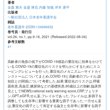
著者
金森 雅夫
金盛 琢也
内藤 智義
岸本 康平
出版者
一般社団法人 日本老年看護学会
雑誌
老年看護学
(
ISSN:13469665
)
巻号頁・発行日
vol.26, no.1, pp.9-16, 2021 (Released:2022-08-04)
参考文献数
41
高齢者の免疫の低下がCOVID-19感染の重症化に拍車をかけて
いる.COVID-19の重症化のリスクを明らかにするためにスコ
ーピングレビューを行った.重症化のメカニズム―サイトカイ
ンストームについてまとめ,COVID-19と高齢者のフレイル,認
知症との関係について考察した.結果:重症化のリスクは,呼吸
器疾患,高血圧,糖尿病などの基礎疾患,80歳以上の加齢,臨床所
見としてNEWS;national early warning score,CRP,フェリチ
ン,GPT,eGFR,せん妄,フレイルであった.フレイルは,多因子を
調整しても生存率に影響する重要な因子であった.一方せん妄
は,重症化の因子として肯定する論文と生存率に影響する因子