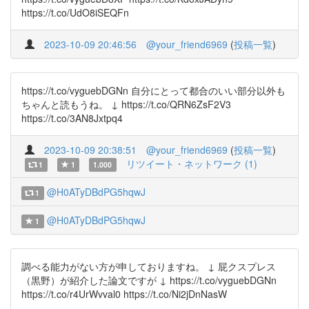
https://t.co/UdO8iSEQFn
2023-10-09 20:46:56
@your_friend6969
(
投稿一覧
)
https://t.co/vyguebDGNn 自分にとって都合のいい部分以外も
ちゃんと読もうね。 ↓ https://t.co/QRN6ZsF2V3
https://t.co/3AN8Jxtpq4
2023-10-09 20:38:51
@your_friend6969
(
投稿一覧
)
リツイート・ネットワーク (1)
1
1
1.000
@H0ATyDBdPG5hqwJ
1
@H0ATyDBdPG5hqwJ
1
調べる能力がない方が申しておりますね。 ↓ 屁クスプレス
（黒野）が紹介した論文ですが ↓ https://t.co/vyguebDGNn
https://t.co/r4UrWvval0 https://t.co/Ni2jDnNasW