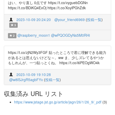
はい、やり直し 0点です https://t.co/vyguebDGNn
https://t.co/BDiKQ4ExOj https://t.co/XoylPGhZdk
2023-10-09 20:24:20
@your_friend6969
(
投稿一覧
)
3
@raspberry_moon1
@wPQOGDyNs5M0RHi
2
https://t.co/zjN2Wy3FGF 貼ったところで君に理解できる能力
があるとは思えないけどな～。ww ま、少しズレてるやつか
もしれんが、一つ貼っとくね。 https://t.co/i6PEOgWO4k
2023-10-09 19:10:28
@w8lSJrgR5agbFYx
(
投稿一覧
)
収集済み URL リスト
https://www.jstage.jst.go.jp/article/jagn/26/1/26_9/_pdf
(3)