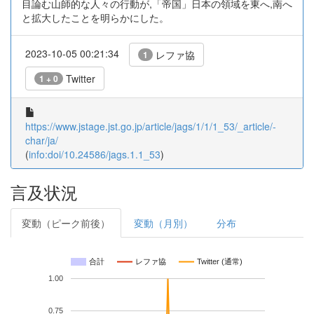
目論む山師的な人々の行動が,「帝国」日本の領域を東へ,南へ
と拡大したことを明らかにした。
2023-10-05 00:21:34
レファ協
1
Twitter
1 + 0
https://www.jstage.jst.go.jp/article/jags/1/1/1_53/_article/-
char/ja/
(
info:doi/10.24586/jags.1.1_53
)
言及状況
変動（ピーク前後）
変動（月別）
分布
合計
レファ協
Twitter (通常)
1.00
0.75