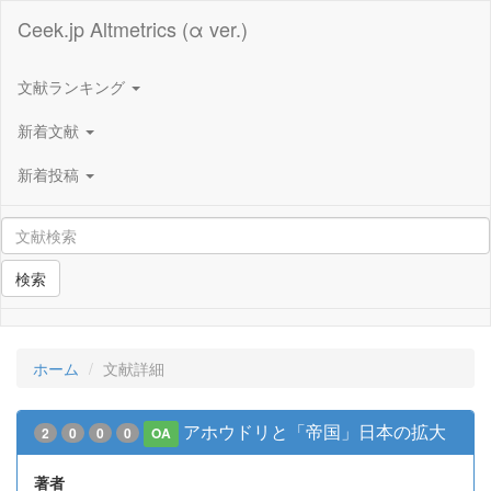
Ceek.jp Altmetrics (α ver.)
文献ランキング
新着文献
新着投稿
検索
ホーム
文献詳細
アホウドリと「帝国」日本の拡大
2
0
0
0
OA
著者