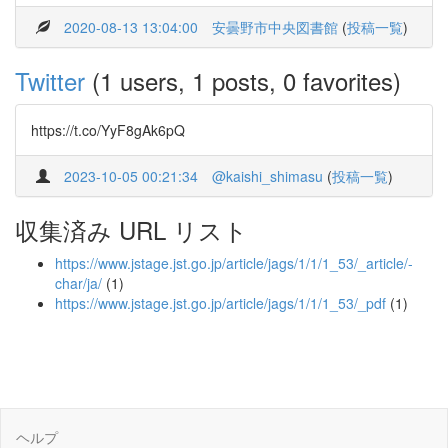
2020-08-13 13:04:00
安曇野市中央図書館
(
投稿一覧
)
Twitter
(1 users, 1 posts, 0 favorites)
https://t.co/YyF8gAk6pQ
2023-10-05 00:21:34
@kaishi_shimasu
(
投稿一覧
)
収集済み URL リスト
https://www.jstage.jst.go.jp/article/jags/1/1/1_53/_article/-
char/ja/
(1)
https://www.jstage.jst.go.jp/article/jags/1/1/1_53/_pdf
(1)
ヘルプ