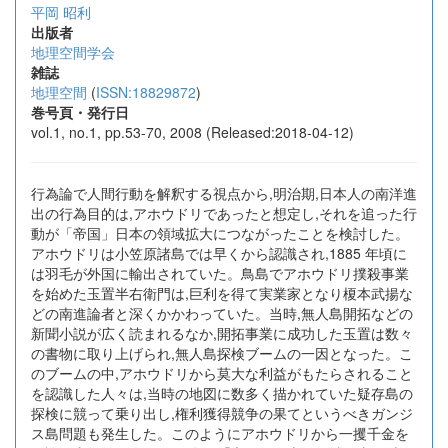
平岡 昭利
出版者
地理空間学会
雑誌
地理空間
(
ISSN:18829872
)
巻号頁・発行日
vol.1, no.1, pp.53-70, 2008 (Released:2018-04-12)
行為論で人間行動を解釈する視点から,明治期,日本人の南洋進
出の行為目的は,アホウドリであったと想定し,それを追った行
動が「帝国」日本の領域拡大につながったことを検討した。
アホウドリは小笠原諸島では早くから認識され,1885 年頃に
は羽毛が外国に輸出されていた。鳥島でアホウドリ撲殺事業
を始めた玉置半右衛門は,巨利を得て実業家となり榎本武揚な
どの南進論者と深くかかわっていた。当時,無人島開拓などの
新聞小説が広く読まれるなか,開拓事業に成功した玉置は数々
の書物に取り上げられ,無人島探検ブームの一因となった。こ
のブームの中,アホウドリから莫大な利益がもたらされること
を認識した人々は,当時の地図に数多く描かれていた疑存島の
探検に競って乗り出し,権利獲得競争の果てというべきガンジ
ス島問題も発生した。このようにアホウドリから一攫千金を