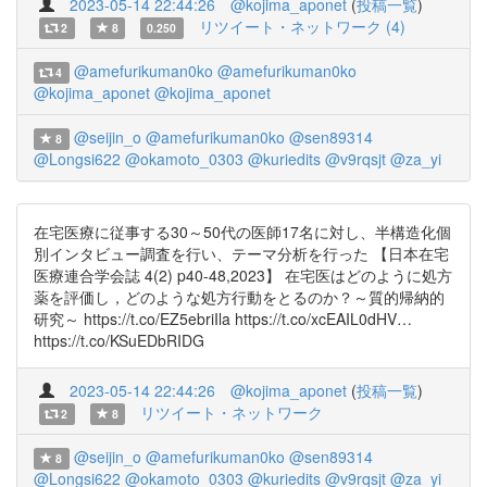
2023-05-14 22:44:26
@kojima_aponet
(
投稿一覧
)
リツイート・ネットワーク (4)
2
8
0.250
@amefurikuman0ko
@amefurikuman0ko
4
@kojima_aponet
@kojima_aponet
@seijin_o
@amefurikuman0ko
@sen89314
8
@Longsi622
@okamoto_0303
@kuriedits
@v9rqsjt
@za_yi
在宅医療に従事する30～50代の医師17名に対し、半構造化個
別インタビュー調査を行い、テーマ分析を行った 【日本在宅
医療連合学会誌 4(2) p40-48,2023】 在宅医はどのように処方
薬を評価し，どのような処方行動をとるのか？～質的帰納的
研究～ https://t.co/EZ5ebriIla https://t.co/xcEAIL0dHV…
https://t.co/KSuEDbRIDG
2023-05-14 22:44:26
@kojima_aponet
(
投稿一覧
)
リツイート・ネットワーク
2
8
@seijin_o
@amefurikuman0ko
@sen89314
8
@Longsi622
@okamoto_0303
@kuriedits
@v9rqsjt
@za_yi