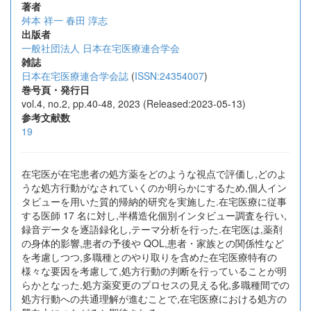
著者
舛本 祥一
春田 淳志
出版者
一般社団法人 日本在宅医療連合学会
雑誌
日本在宅医療連合学会誌
(
ISSN:24354007
)
巻号頁・発行日
vol.4, no.2, pp.40-48, 2023 (Released:2023-05-13)
参考文献数
19
在宅医が在宅患者の処方薬をどのような視点で評価し,どのよ
うな処方行動がなされていくのか明らかにするため,個人イン
タビューを用いた質的帰納的研究を実施した.在宅医療に従事
する医師 17 名に対し,半構造化個別インタビュー調査を行い,
録音データを逐語録化し,テーマ分析を行った.在宅医は,薬剤
の身体的影響,患者の予後や QOL,患者・家族との関係性など
を考慮しつつ,多職種とのやり取りを含めた在宅医療特有の
様々な要因を考慮して,処方行動の判断を行っていることが明
らかとなった.処方薬変更のプロセスの見える化,多職種間での
処方行動への共通理解が進むことで,在宅医療における処方の