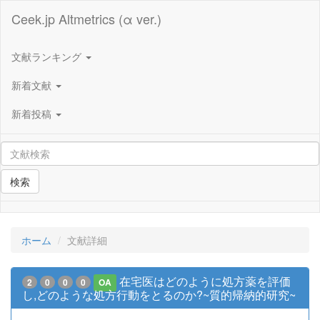
Ceek.jp Altmetrics (α ver.)
文献ランキング
新着文献
新着投稿
検索
ホーム
文献詳細
在宅医はどのように処方薬を評価
2
0
0
0
OA
し,どのような処方行動をとるのか?~質的帰納的研究~