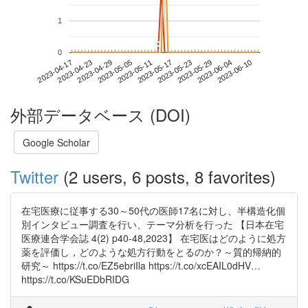
1
*
*
0
2023-06-04
2023-04-17
2023-05-05
2023-05-23
2023-06-10
2023-04-23
2023-05-11
2023-05-29
2023-04-29
2023-05-17
外部データベース (DOI)
Google Scholar
Twitter
(2 users, 6 posts, 8 favorites)
在宅医療に従事する30～50代の医師17名に対し、半構造化個
別インタビュー調査を行い、テーマ分析を行った 【日本在宅
医療連合学会誌 4(2) p40-48,2023】 在宅医はどのように処方
薬を評価し，どのような処方行動をとるのか？～質的帰納的
研究～ https://t.co/EZ5ebriIla https://t.co/xcEAIL0dHV…
https://t.co/KSuEDbRIDG