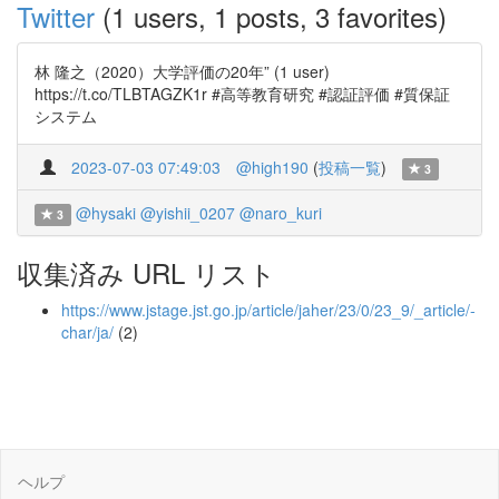
Twitter
(1 users, 1 posts, 3 favorites)
林 隆之（2020）大学評価の20年” (1 user)
https://t.co/TLBTAGZK1r #高等教育研究 #認証評価 #質保証
システム
2023-07-03 07:49:03
@high190
(
投稿一覧
)
3
@hysaki
@yishii_0207
@naro_kuri
3
収集済み URL リスト
https://www.jstage.jst.go.jp/article/jaher/23/0/23_9/_article/-
char/ja/
(2)
ヘルプ