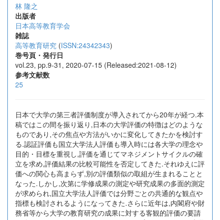
林 隆之
出版者
日本高等教育学会
雑誌
高等教育研究
(
ISSN:24342343
)
巻号頁・発行日
vol.23, pp.9-31, 2020-07-15 (Released:2021-08-12)
参考文献数
25
日本で大学の第三者評価制度が導入されてから20年が経つ.本
稿ではこの間を振り返り,日本の大学評価の特徴はどのような
ものであり,その焦点や方法がいかに変化してきたかを検討す
る.認証評価も国立大学法人評価も導入時には各大学の理念や
目的・目標を重視し,評価を通じてマネジメントサイクルの確
立を求め,評価結果の比較可能性を否定してきた.それゆえに評
価への関心も高まらず,別の評価類似の取組が生まれることと
なった.しかし,次第に学修成果の測定や研究成果の多面的測定
が求められ,国立大学法人評価では分野ごとの共通的な観点や
指標も検討されるようになってきた.さらに近年は,内閣府や財
務省等から大学の教育研究の成果に対する客観的評価の要請