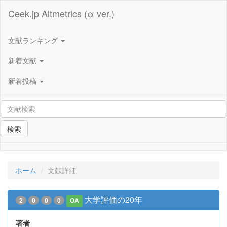
Ceek.jp Altmetrics (α ver.)
文献ランキング
新着文献
新着投稿
検索
ホーム
文献詳細
大学評価の20年
2
0
0
0
OA
著者