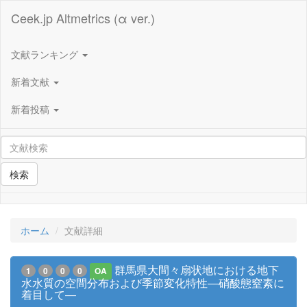
Ceek.jp Altmetrics (α ver.)
文献ランキング
新着文献
新着投稿
検索
ホーム
文献詳細
群馬県大間々扇状地における地下
1
0
0
0
OA
水水質の空間分布および季節変化特性―硝酸態窒素に
着目して―