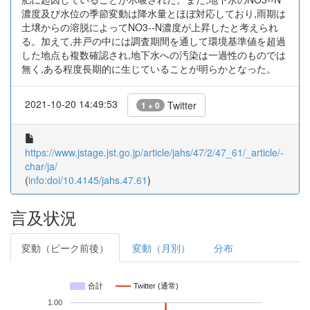
濃度及び水位の季節変動は降水量とほぼ対応しており,雨期は
土壌からの溶脱によってNO3--N濃度が上昇したと考えられ
る。加えて,井戸の中には調査期間を通して環境基準値を超過
した地点も複数確認され,地下水への汚染は一過性のものでは
無く,ある程度長期的に生じていることが明らかとなった。
2021-10-20 14:49:53
Twitter
1 + 0
https://www.jstage.jst.go.jp/article/jahs/47/2/47_61/_article/-
char/ja/
(
info:doi/10.4145/jahs.47.61
)
言及状況
変動（ピーク前後）
変動（月別）
分布
合計
Twitter (通常)
1.00