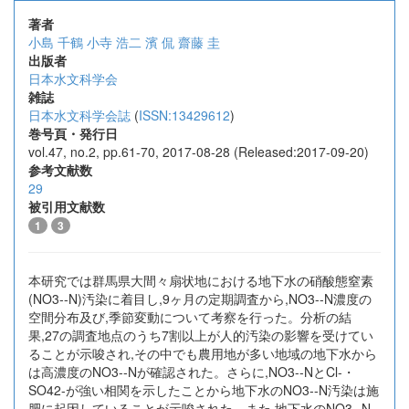
著者
小島 千鶴
小寺 浩二
濱 侃
齋藤 圭
出版者
日本水文科学会
雑誌
日本水文科学会誌
(
ISSN:13429612
)
巻号頁・発行日
vol.47, no.2, pp.61-70, 2017-08-28 (Released:2017-09-20)
参考文献数
29
被引用文献数
1
3
本研究では群馬県大間々扇状地における地下水の硝酸態窒素
(NO3--N)汚染に着目し,9ヶ月の定期調査から,NO3--N濃度の
空間分布及び,季節変動について考察を行った。分析の結
果,27の調査地点のうち7割以上が人的汚染の影響を受けてい
ることが示唆され,その中でも農用地が多い地域の地下水から
は高濃度のNO3--Nが確認された。さらに,NO3--NとCl-・
SO42-が強い相関を示したことから地下水のNO3--N汚染は施
肥に起因していることが示唆された。また,地下水のNO3--N