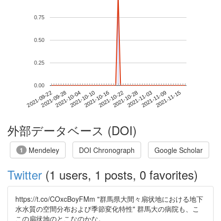
0.75
0.50
0.25
0.00
2021-11-09
2021-09-22
2021-10-10
2021-10-28
2021-11-15
2021-09-28
2021-10-16
2021-11-03
2021-10-04
2021-10-22
外部データベース (DOI)
Mendeley
DOI Chronograph
Google Scholar
1
Twitter
(1 users, 1 posts, 0 favorites)
https://t.co/COxcBoyFMm "群馬県大間々扇状地における地下
水水質の空間分布および季節変化特性" 群馬大の病院も、こ
この扇状地のとこなのかな。