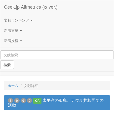
Ceek.jp Altmetrics (α ver.)
文献ランキング
新着文献
新着投稿
検索
ホーム
文献詳細
太平洋の孤島、ナウル共和国での
6
0
0
0
OA
活動