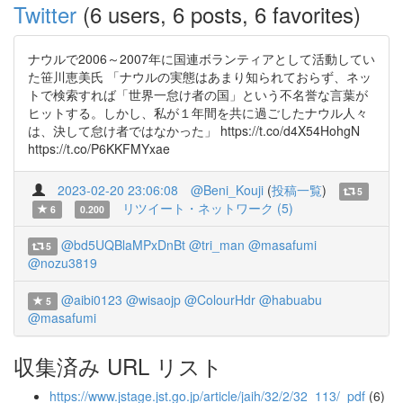
Twitter
(6 users, 6 posts, 6 favorites)
ナウルで2006～2007年に国連ボランティアとして活動してい
た笹川恵美氏 「ナウルの実態はあまり知られておらず、ネッ
トで検索すれば「世界一怠け者の国」という不名誉な言葉が
ヒットする。しかし、私が１年間を共に過ごしたナウル人々
は、決して怠け者ではなかった」 https://t.co/d4X54HohgN
https://t.co/P6KKFMYxae
2023-02-20 23:06:08
@Beni_Kouji
(
投稿一覧
)
5
リツイート・ネットワーク (5)
6
0.200
@bd5UQBlaMPxDnBt
@tri_man
@masafumi
5
@nozu3819
@aibi0123
@wisaojp
@ColourHdr
@habuabu
5
@masafumi
収集済み URL リスト
https://www.jstage.jst.go.jp/article/jaih/32/2/32_113/_pdf
(6)