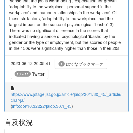
‘sense that the job is worth doing’, ‘expectation for growth’,
‘adaptability to the workplace’, ‘personal support in the
workplace’ and ‘human relationships in the workplace’. Of
these six factors, ‘adaptability to the workplace’ had the
largest impact on the sence of psychological ‘ibasho’. 3)
There was no significant difference in the scores that
indicated having a sence of psychological ‘ibasho’ by the
gender or the type of employment, but the scores of people
in their 50s were significantly higher than those in their 20s.
2023-06-12 20:05:41
はてなブックマーク
1
Twitter
10 + 11
https://www.jstage.jst.go.jp/article/jaiop/30/1/30_45/_article/-
char/ja/
(
info:doi/10.32222/jaiop.30.1_45
)
言及状況