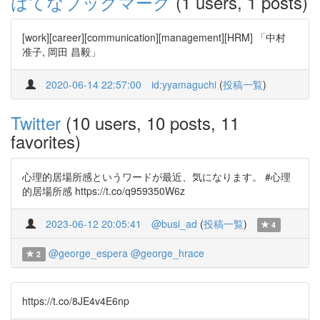
はてなブックマーク
(1 users, 1 posts)
[work][career][communication][management][HRM] 「中村
准子, 岡田 昌毅」
2020-06-14 22:57:00
id:yyamaguchi
(
投稿一覧
)
Twitter
(10 users, 10 posts, 11
favorites)
心理的居場所感というワードが最近、気になります。 #心理
的居場所感 https://t.co/q959350W6z
2023-06-12 20:05:41
@busi_ad
(
投稿一覧
)
4
@george_espera
@george_hrace
2
https://t.co/8JE4v4E6np