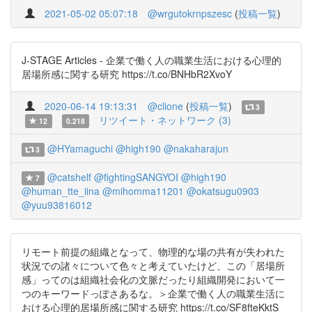
2021-05-02 05:07:18
@wrgutokrnpszesc
(
投稿一覧
)
J-STAGE Articles - 企業で働く人の職業生活における心理的
居場所感に関する研究 https://t.co/BNHbR2XvoY
2020-06-14 19:13:31
@clione
(
投稿一覧
)
3
リツイート・ネットワーク (3)
12
0.218
@HYamaguchi
@high190
@nakaharajun
3
@catshelf
@fightingSANGYOI
@high190
7
@human_tte_iina
@mihomma11201
@okatsugu0903
@yuu93816012
リモート前提の組織となって、物理的な場の共有が失われた
状況での諸々について色々と考えていたけど、この「居場所
感」ってのは組織社会化の文脈だったり組織開発において一
つのキーワードっぽさあるな。＞企業で働く人の職業生活に
おける心理的居場所感に関する研究 https://t.co/SF8fteKktS