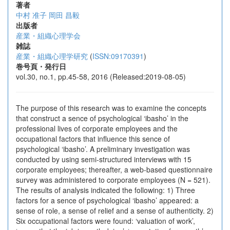
著者
中村 准子
岡田 昌毅
出版者
産業・組織心理学会
雑誌
産業・組織心理学研究
(
ISSN:09170391
)
巻号頁・発行日
vol.30, no.1, pp.45-58, 2016 (Released:2019-08-05)
The purpose of this research was to examine the concepts
that construct a sence of psychological ‘ibasho’ in the
professional lives of corporate employees and the
occupational factors that influence this sence of
psychological ‘ibasho’. A preliminary investigation was
conducted by using semi-structured interviews with 15
corporate employees; thereafter, a web-based questionnaire
survey was administered to corporate employees (N = 521).
The results of analysis indicated the following: 1) Three
factors for a sence of psychological ‘ibasho’ appeared: a
sense of role, a sense of relief and a sense of authenticity. 2)
Six occupational factors were found: ‘valuation of work’,