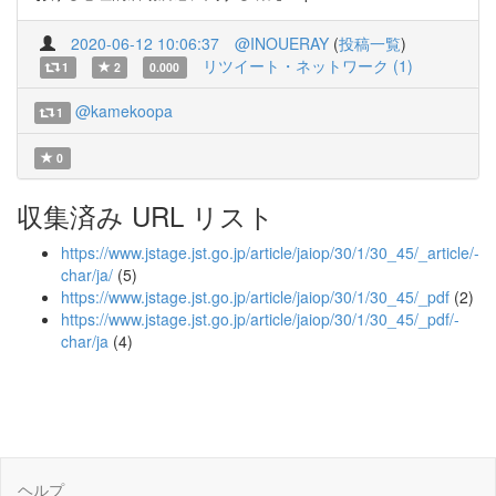
2020-06-12 10:06:37
@INOUERAY
(
投稿一覧
)
リツイート・ネットワーク (1)
1
2
0.000
@kamekoopa
1
0
収集済み URL リスト
https://www.jstage.jst.go.jp/article/jaiop/30/1/30_45/_article/-
char/ja/
(5)
https://www.jstage.jst.go.jp/article/jaiop/30/1/30_45/_pdf
(2)
https://www.jstage.jst.go.jp/article/jaiop/30/1/30_45/_pdf/-
char/ja
(4)
ヘルプ