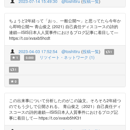
2023-07-14 15:49:30
@toshitiru
(
投稿一覧
)
ちょうど2年経って「おっ、一般公開〜」と思ってたら今年か
ら即時公開〜 青山俊之 (2021) 自己責任ディスコースの詩的
連鎖―ISIS日本人人質事件におけるブログ記事に着目して―
https://t.co/xvaxb5hcdt
2023-04-03 17:52:54
@toshitiru
(
投稿一覧
)
1
リツイート・ネットワーク (1)
1
0.000
1
0
この出来事について分析したのがこの論文。そろそろ2年経つ
のでもう少しで公開される。 青山俊之（2021）自己責任ディ
スコースの詩的連鎖―ISIS日本人人質事件におけるブログ記
事に着目して― https://t.co/xvaxb5hK31