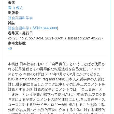
著者
青山 俊之
出版者
社会言語科学会
雑誌
社会言語科学
(
ISSN:13443909
)
巻号頁・発行日
vol.23, no.2, pp.19-34, 2021-03-31 (Released:2021-05-29)
参考文献数
40
本稿は,日本社会において「自己責任」ということばが使用さ
れる記号過程とその再帰的な転送過程を自己責任ディスコー
スとする.本稿の分析は,2015年1月から2月にかけて起きた
ISIS(Islamic State of Iraq and Syria)日本人人質事件の人質に
対し,批判的に言及したブログ記事とその記事上のコメントを
対象とする.分析対象の記事とコメントでは,「自己責任」と
「迷惑」という語彙が際立って使用された.本稿では,ブログ参
与者による記事とコメントの詩的連鎖により,自己責任ディス
コースに対する記号イデオロギーが生成されることを論じる.
分析では,人質への批判的言及に介在する主体に対する連続的