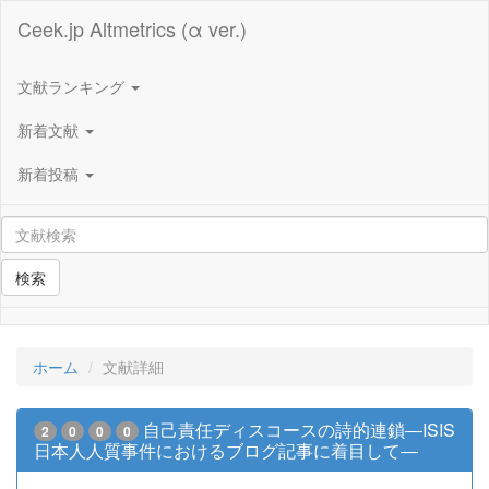
Ceek.jp Altmetrics (α ver.)
文献ランキング
新着文献
新着投稿
検索
ホーム
文献詳細
自己責任ディスコースの詩的連鎖―ISIS
2
0
0
0
日本人人質事件におけるブログ記事に着目して―