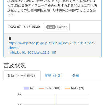
な認識枠組み(個人‒社会文化‒ヒト)に焦点を当てる.分析によ
って,自己責任ディスコースを再生産する歴史的状況に文化的
規範としての社会関係的立場・役割規範が関係することを論
じる.
2023-07-14 15:49:30
Twitter
2 + 1
https://www.jstage.jst.go.jp/article/jajls/23/2/23_19/_article/-
char/ja/
(
info:doi/10.19024/jajls.23.2_19
)
言及状況
変動（ピーク前後）
変動（月別）
分布
合計
Twitter (通常)
Twitter (RT)
2.0
1.5