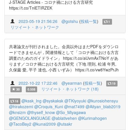
J-STAGE Articles - コロナ禍における方言研究
https://t.co/TnlETIRZEK
2023-05-19 21:56:26
@gotshu
(
投稿一覧
)
1
リツイート・ネットワーク
共著論文が刊行されました。会員以外はまだPDFをダウンロ
ードできませんが，関連情報として「コロナ禍における方言
調査のためのガイドライン」 https://t.co/aUvmAxTNoY があ
ります／コロナ禍における方言研究（下地 理則, 松浦 年男,
久保薗 愛, 平子 達也, 小西 いずみ） https://t.co/vw8YwzPrJh
2022-10-22 17:22:46
@yearman
(
投稿一覧
)
19
リツイート・ネットワーク (18)
30
0.508
@kssk_lng
@syskaksk
@TKiyoyuki
@kurosiohensyu
18
@hirakozemi
@Croquis_Kuni
@mat7499
@Aityan_blab2019
@knsizm
@thyself_know
@So_Miyagawa
@GENGOLANGUAGE
@ablativehen
@Kurimahogen
@TacoBay2
@kunai2009
@utsakr