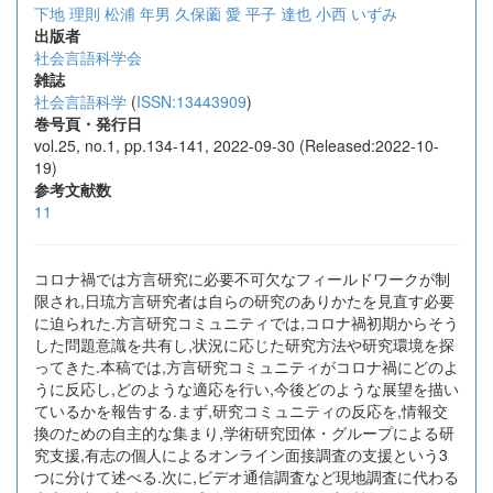
下地 理則
松浦 年男
久保薗 愛
平子 達也
小西 いずみ
出版者
社会言語科学会
雑誌
社会言語科学
(
ISSN:13443909
)
巻号頁・発行日
vol.25, no.1, pp.134-141, 2022-09-30 (Released:2022-10-
19)
参考文献数
11
コロナ禍では方言研究に必要不可欠なフィールドワークが制
限され,日琉方言研究者は自らの研究のありかたを見直す必要
に迫られた.方言研究コミュニティでは,コロナ禍初期からそう
した問題意識を共有し,状況に応じた研究方法や研究環境を探
ってきた.本稿では,方言研究コミュニティがコロナ禍にどのよ
うに反応し,どのような適応を行い,今後どのような展望を描い
ているかを報告する.まず,研究コミュニティの反応を,情報交
換のための自主的な集まり,学術研究団体・グループによる研
究支援,有志の個人によるオンライン面接調査の支援という3
つに分けて述べる.次に,ビデオ通信調査など現地調査に代わる