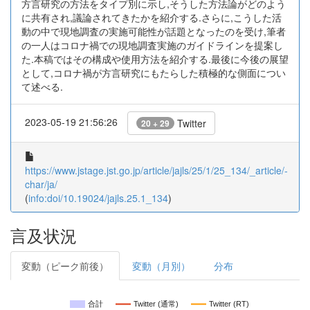
方言研究の方法をタイプ別に示し,そうした方法論がどのよう
に共有され,議論されてきたかを紹介する.さらに,こうした活
動の中で現地調査の実施可能性が話題となったのを受け,筆者
の一人はコロナ禍での現地調査実施のガイドラインを提案し
た.本稿ではその構成や使用方法を紹介する.最後に今後の展望
として,コロナ禍が方言研究にもたらした積極的な側面につい
て述べる.
2023-05-19 21:56:26
Twitter
20 + 29
https://www.jstage.jst.go.jp/article/jajls/25/1/25_134/_article/-
char/ja/
(
info:doi/10.19024/jajls.25.1_134
)
言及状況
変動（ピーク前後）
変動（月別）
分布
合計
Twitter (通常)
Twitter (RT)