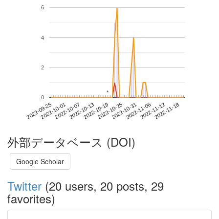
6
4
2
*
*
0
2022-11-12
2022-09-25
2022-10-13
2022-10-31
2022-11-18
2022-10-01
2022-10-19
2022-11-06
2022-10-07
2022-10-25
外部データベース (DOI)
Google Scholar
Twitter
(20 users, 20 posts, 29
favorites)