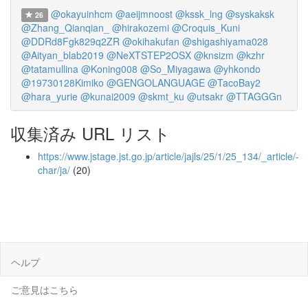
@okayuinhcm
@aeijmnoost
@kssk_lng
@syskaksk
26
@Zhang_Qianqian_
@hirakozemi
@Croquis_Kuni
@DDRd8Fgk829q2ZR
@okihakufan
@shigashiyama028
@Aityan_blab2019
@NeXTSTEP2OSX
@knsizm
@kzhr
@tatamullina
@Koning008
@So_Miyagawa
@yhkondo
@19730128Kimiko
@GENGOLANGUAGE
@TacoBay2
@hara_yurie
@kunai2009
@skmt_ku
@utsakr
@TTAGGGn
収集済み URL リスト
https://www.jstage.jst.go.jp/article/jajls/25/1/25_134/_article/-
char/ja/
(20)
ヘルプ
ご意見はこちら