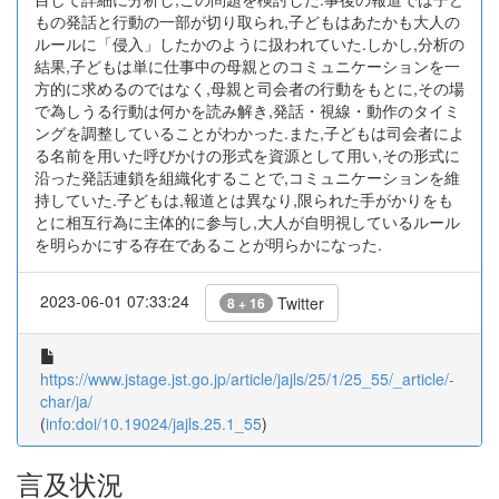
もの発話と行動の一部が切り取られ,子どもはあたかも大人の
ルールに「侵入」したかのように扱われていた.しかし,分析の
結果,子どもは単に仕事中の母親とのコミュニケーションを一
方的に求めるのではなく,母親と司会者の行動をもとに,その場
で為しうる行動は何かを読み解き,発話・視線・動作のタイミ
ングを調整していることがわかった.また,子どもは司会者によ
る名前を用いた呼びかけの形式を資源として用い,その形式に
沿った発話連鎖を組織化することで,コミュニケーションを維
持していた.子どもは,報道とは異なり,限られた手がかりをも
とに相互行為に主体的に参与し,大人が自明視しているルール
を明らかにする存在であることが明らかになった.
2023-06-01 07:33:24
Twitter
8 + 16
https://www.jstage.jst.go.jp/article/jajls/25/1/25_55/_article/-
char/ja/
(
info:doi/10.19024/jajls.25.1_55
)
言及状況