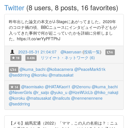
Twitter
(8 users, 8 posts, 16 favorites)
昨年出した論文の本文がJ-Stageにあがってました。2020年
のコロナ禍の頃、BBCニュースにインタビュイーの子どもが
入ってきた事例で何が起こっていたかを詳細に分析しまし
た。https://t.co/wrYyPFTPhJ
2023-05-31 21:04:07
@kaerusan
(
投稿一覧
)
6
リツイート・ネットワーク (6)
19
0.436
@kuma_bachi
@kobacamera
@PeaceMark51k
6
@seddrring
@koroku
@matsusakat
@taomisako
@HATAKaori1
@t2enonu
@kuma_bachi
14
@NeverGirls
@r_saijo
@yuko_u
@HzeWUcLb
@hiko_nakaji
@koroku
@matsusakat
@nailcuts
@nennenennene
@seddrring
【メモ】細馬宏通（2022）「ママ，この人の名前は？：ニュ