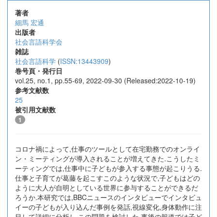
著者
細馬 宏通
出版者
社会言語科学会
雑誌
社会言語科学
(
ISSN:13443909
)
巻号頁・発行日
vol.25, no.1, pp.55-69, 2022-09-30 (Released:2022-10-19)
参考文献数
25
被引用文献数
1
コロナ禍によって,仕事のツールとして在宅勤務でのオンライ
ン・ミーティングが導入されることが増えてきた.こうしたミ
ーティングでは,仕事中に子どもが参入する事態が起こりうる.
仕事と子育てが葛藤を起こすこのような状況で,子どもはどの
ように大人が自明としている世界に参与することができるだ
ろうか.本研究では,BBCニュースのインタビューでインタビュ
イーの子どもが入り込んだ事例を発話,視線変化,身体動作に注
目して詳細に分析し,この問題を検討した.事後の報道では子ど