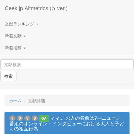
Ceek.jp Altmetrics (α ver.)
文献ランキング
新着文献
新着投稿
検索
ホーム
文献詳細
ママ,この人の名前は?―ニュース
8
0
0
0
OA
番組のオンライン・インタビューにおける大人と子ど
もの相互行為―