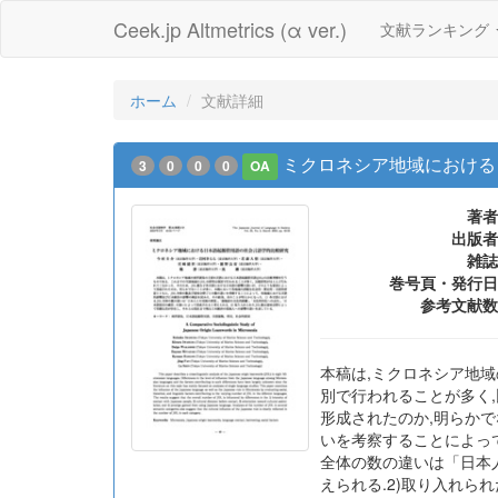
Ceek.jp Altmetrics (α ver.)
文献ランキング
ホーム
文献詳細
ミクロネシア地域における
3
0
0
0
OA
著者
出版者
雑誌
巻号頁・発行日
参考文献数
本稿は,ミクロネシア地域
別で行われることが多く,
形成されたのか,明らか
いを考察することによって
全体の数の違いは「日本
えられる.2)取り入れら