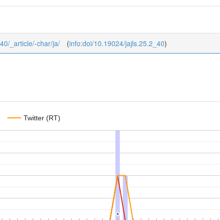
40/_article/-char/ja/
(
info:doi/10.19024/jajls.25.2_40
)
Twitter (RT)
*
*