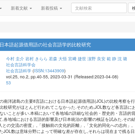
新着文献
新着投稿
日本語起源借用語の社会言語学的比較研究
今村 圭介
岩村 きらら
若森 大悟
宮﨑 捷世
濵野 良安
範 静
沈 璐
社会言語科学会
社会言語科学
(
ISSN:13443909
)
vol.25, no.2, pp.40-55, 2023-03-31 (Released:2023-04-08)
53
の南洋諸島の主要8言語における日本語起源借用語(JOL)の比較考察を
比較研究がほとんど行われてこなかった.そのため,JOL数など各言語に
でないことが多い.本稿において各地域の詳細な社会的・歴史的・言語的背
,各地域における言語的影響及び日本統治の影響の検証を試みた.その結果
人との交流の密度」,「接触前の文化的距離」,「文化的同化への志向」
れたJOL数は意味分野によって明確な差が存在し,それらは現在まで残る