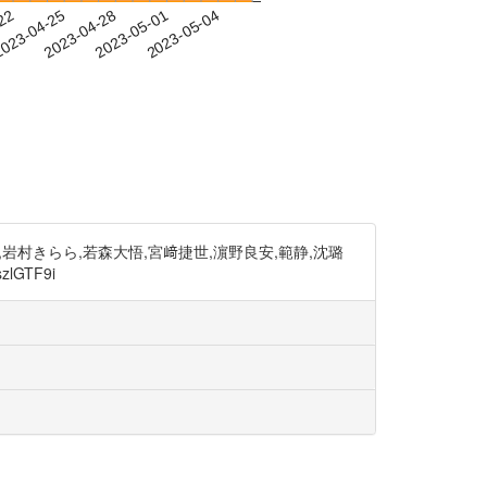
-22
023-04-25
2023-04-28
2023-05-01
2023-05-04
岩村きらら,若森大悟,宮﨑捷世,濵野良安,範静,沈璐
GTF9i