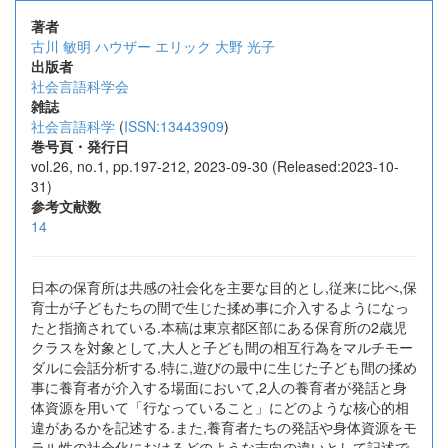
著者
古川 敏明
ハウザー エリック
大野 光子
出版者
社会言語科学会
雑誌
社会言語科学
(
ISSN:13443909
)
巻号頁・発行日
vol.26, no.1, pp.197-212, 2023-09-30 (Released:2023-10-
31)
参考文献数
14
日本の保育所は共感の社会化を主要な目的とし,従来に比べ,保
育士が子どもたちの間で生じた揉め事に介入するようになっ
たと指摘されている.本稿は東京都区部にある保育所の2歳児
クラスを対象として,大人と子ども間の相互行為をマルチモー
ダルに会話分析する.特に,遊びの最中に生じた子ども間の揉め
事に養育者が介入する場面において,2人の養育者が発話と身
体資源を用いて「行なっていること」にどのような核心的相
違があるかを記述する.また,養育者たちの発話や身体資源をモ
ラル性の社会化におけるどのような志向の違いとして記述で