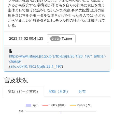
きるかも探究する.養育者が子どもを自らの行為に責任を負う
主体として扱う発話を行ない,かつ,視線,身体の配置,道具の使
用を含むマルチモーダルな働きかけを行った介入では,子ども
から望ましい応答を引き出し,モラル性の社会化が達成されて
いる.
2023-11-02 00:41:23
Twitter
2 + 3
https://www.jstage.jst.go.jp/article/jajls/26/1/26_197/_article/-
char/ja/
(
info:doi/10.19024/jajls.26.1_197
)
言及状況
変動（ピーク前後）
変動（月別）
分布
合計
Twitter (通常)
Twitter (RT)
2.0