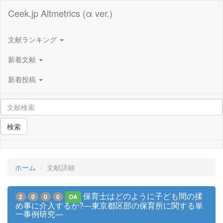
Ceek.jp Altmetrics (α ver.)
文献ランキング
新着文献
新着投稿
検索
ホーム
文献詳細
保育士はどのように子ども間の揉
2
0
0
0
OA
め事に介入するか?―東京都区部の保育所に関する単
一事例研究―