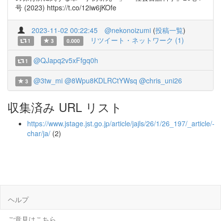
号 (2023) https://t.co/12iw6jKOfe
2023-11-02 00:22:45
@nekonoizumi
(
投稿一覧
)
リツイート・ネットワーク (1)
1
3
0.000
@QJapq2v5xFfgq0h
1
@3tw_mi
@8Wpu8KDLRCtYWsq
@chris_uni26
3
収集済み URL リスト
https://www.jstage.jst.go.jp/article/jajls/26/1/26_197/_article/-
char/ja/
(2)
ヘルプ
ご意見はこちら