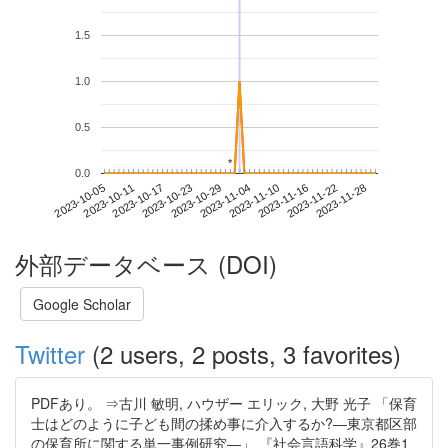
1.5
1.0
0.5
*
*
0.0
2023-11-22
2023-10-05
2023-10-23
2023-11-10
2023-11-28
2023-10-11
2023-10-29
2023-11-16
2023-10-17
2023-11-04
外部データベース (DOI)
Google Scholar
Twitter
(2 users, 2 posts, 3 favorites)
PDFあり。 ⇒古川 敏明, ハウザー エリック, 大野 光子 「保育
士はどのように子ども間の揉め事に介入するか?―東京都区部
の保育所に関する単一事例研究―」 『社会言語科学』26巻1