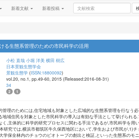
新着文献
新着投稿
ける生態系管理のための市民科学の活用
小松 直哉
小堀 洋美
横田 樹広
日本景観生態学会
景観生態学
(
ISSN:18800092
)
vol.20, no.1, pp.49-60, 2015 (Released:2016-08-31)
34
2
1
的管理のためには,住宅地域も対象とした広域的な生態系管理を行なう必要
る地域住民を対象とした市民科学の導入は有効な手法として挙げられる.
なく,主体的に科学的研究プロセスに関わる手法であるが,市民科学を用
本研究では,横浜市都筑区牛久保西地区において,学生および市民が,1)チ
3)大学保全林内のチョウのビオトープの創出と検証,といった生態系のモ