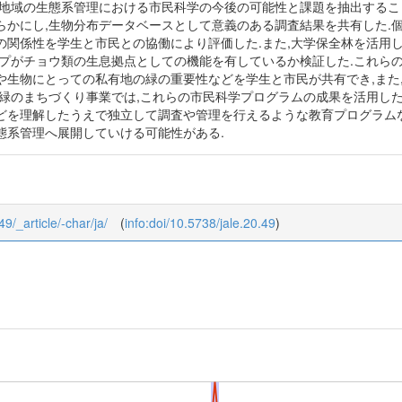
宅地域の生態系管理における市民科学の今後の可能性と課題を抽出するこ
らかにし,生物分布データベースとして意義のある調査結果を共有した.
の関係性を学生と市民との協働により評価した.また,大学保全林を活用
ープがチョウ類の生息拠点としての機能を有しているか検証した.これら
や生物にとっての私有地の緑の重要性などを学生と市民が共有でき,また
緑のまちづくり事業では,これらの市民科学プログラムの成果を活用した
どを理解したうえで独立して調査や管理を行えるような教育プログラム
態系管理へ展開していける可能性がある.
49/_article/-char/ja/
(
info:doi/10.5738/jale.20.49
)