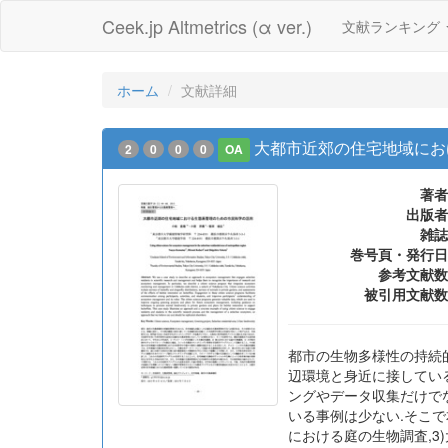
Ceek.jp Altmetrics (α ver.)
文献ランキング
ホーム
文献詳細
大都市近郊の住宅地域にお
2
0
0
0
OA
著者
出版者
雑誌
巻号頁・発行日
参考文献数
被引用文献数
都市の生物多様性の持続
辺環境と身近に接してい
ングやデータ収集だけで
いる事例は少ない.そこで
における庭の生物調査,