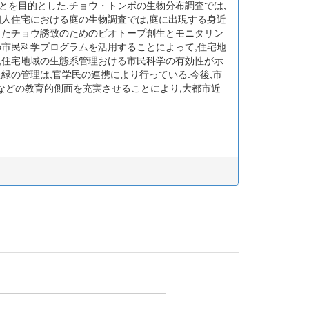
とを目的とした.チョウ・トンボの生物分布調査では,
個人住宅における庭の生物調査では,庭に出現する身近
したチョウ誘致のためのビオトープ創生とモニタリン
の市民科学プログラムを活用することによって,住宅地
,住宅地域の生態系管理おける市民科学の有効性が示
緑の管理は,官学民の連携により行っている.今後,市
などの教育的側面を充実させることにより,大都市近