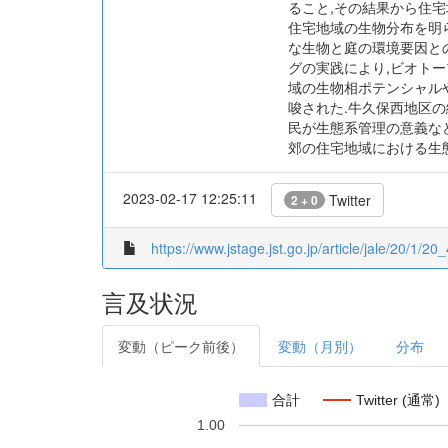
ること,その結果から住
住宅地域の生物分布を明
な生物と庭の環境要因と
グの実践により,ビオト
域の生物相ポテンシャル
唆された.牛久保西地区の
民が生態系管理の意義な
郊の住宅地域における生
2023-02-17 12:25:11
Twitter
2 + 0
https://www.jstage.jst.go.jp/article/jale/20/1/20_
言及状況
変動（ピーク前後）
変動（月別）
分布
合計
Twitter (通常)
1.00