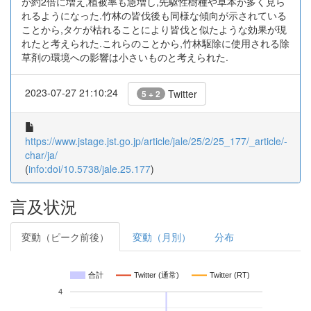
が約2倍に増え,植被率も急増し,先駆性樹種や草本が多く見ら
れるようになった.竹林の皆伐後も同様な傾向が示されている
ことから,タケが枯れることにより皆伐と似たような効果が現
れたと考えられた.これらのことから,竹林駆除に使用される除
草剤の環境への影響は小さいものと考えられた.
2023-07-27 21:10:24
Twitter
5 + 2
https://www.jstage.jst.go.jp/article/jale/25/2/25_177/_article/-
char/ja/
(
info:doi/10.5738/jale.25.177
)
言及状況
変動（ピーク前後）
変動（月別）
分布
合計
Twitter (通常)
Twitter (RT)
4