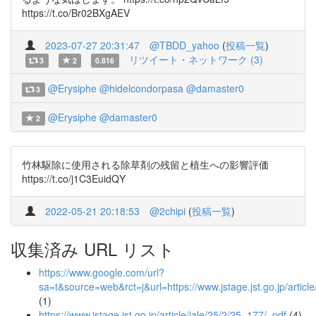
https://t.co/Br02BXgAEV
2023-07-27 20:31:47
@TBDD_yahoo
(
投稿一覧
)
リツイート・ネットワーク (3)
3
2
0.816
@Erysiphe
@hidelcondorpasa
@damaster0
3
@Erysiphe
@damaster0
2
竹林駆除に使用される除草剤の残留と植生への影響評価
https://t.co/j1C3EuidQY
2022-05-21 20:18:53
@2chipi
(
投稿一覧
)
収集済み URL リスト
https://www.google.com/url?
sa=t&source=web&rct=j&url=https://www.jstage.jst.go.j
(1)
https://www.jstage.jst.go.jp/article/jale/25/2/25_177/_pdf
(4)