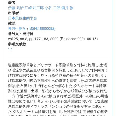
著者
伊藤 武治
江崎 功二郎
小谷 二郎
酒井 敦
出版者
日本景観生態学会
雑誌
景観生態学
(
ISSN:18800092
)
巻号頁・発行日
vol.25, no.2, pp.177-183, 2020 (Released:2021-09-15)
参考文献数
17
塩素酸系除草剤とグリホサート系除草剤を竹林に施用し,土壌
や渓流水の残留量や残留期間を調査した.あわせて,竹林内およ
び竹林伐採後に多く見られる植物種の種子発芽への影響,およ
び除草剤使用後の下層植生への影響を調査した.塩素酸系除草
剤は,散布後1ヶ月でほとんど分解された.グリホサート系除草
剤では,落葉・土壌・細根からわずかな残留成分が検出された.
一方,付近の渓流水からは検出されず,処理区外への流出の可能
性は極めて低いと考えられた.種子発芽試験においては,塩素酸
系除草剤処理区でカラスザンショウの発芽率が有意に低かっ
た.グリホサート系除草剤を施用した試験では,下層植生の種数