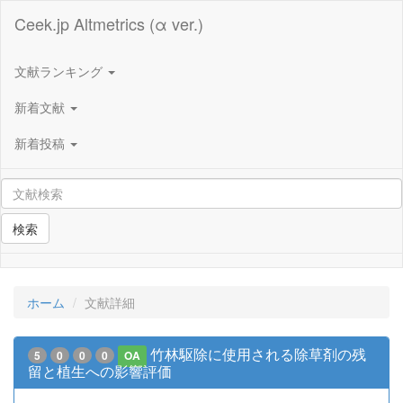
Ceek.jp Altmetrics (α ver.)
文献ランキング
新着文献
新着投稿
検索
ホーム
文献詳細
竹林駆除に使用される除草剤の残
5
0
0
0
OA
留と植生への影響評価