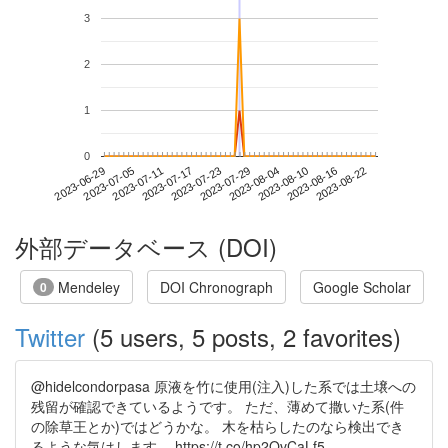
3
2
1
0
2023-08-16
2023-06-29
2023-07-17
2023-08-04
2023-08-22
2023-07-05
2023-07-23
2023-08-10
2023-07-11
2023-07-29
外部データベース (DOI)
Mendeley
DOI Chronograph
Google Scholar
0
Twitter
(5 users, 5 posts, 2 favorites)
@hidelcondorpasa 原液を竹に使用(注入)した系では土壌への
残留が確認できているようです。 ただ、薄めて撒いた系(件
の除草王とか)ではどうかな。 木を枯らしたのなら検出でき
るような気はします。 https://t.co/hp2QvCaLf5