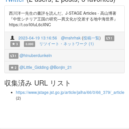
西川洋一先生の書評を読んだ。J-STAGE Articles - 高山博著
『中世シチリア王国の研究―異文化が交差する地中海世界』
https://t.co/I0fuL6cXNC
2023-04-19 13:16:56
@mshrhsk
(
投稿一覧
)
1
リツイート・ネットワーク (1)
3
0.000
@hinuberdunkeln
1
@Little_Gidding
@Bonjin_21
2
収集済み URL リスト
https://www.jstage.jst.go.jp/article/jalha/66/0/66_379/_article
(2)