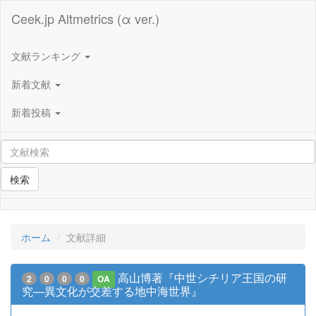
Ceek.jp Altmetrics (α ver.)
文献ランキング
新着文献
新着投稿
検索
ホーム
文献詳細
高山博著『中世シチリア王国の研
2
0
0
0
OA
究―異文化が交差する地中海世界』