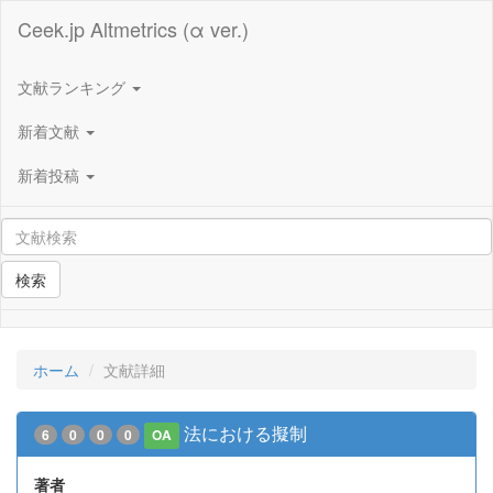
Ceek.jp Altmetrics (α ver.)
文献ランキング
新着文献
新着投稿
検索
ホーム
文献詳細
法における擬制
6
0
0
0
OA
著者