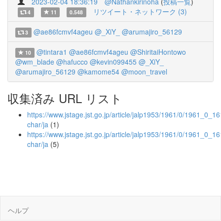
2023-02-04 18:36:19
@Nathankirinoha
(
投稿一覧
)
リツイート・ネットワーク (3)
4
11
0.548
@ae86fcmvf4ageu
@_XiY_
@arumajiro_56129
3
@tintara1
@ae86fcmvf4ageu
@ShiritaiHontowo
10
@wm_blade
@hafucco
@kevin099455
@_XiY_
@arumajiro_56129
@kamome54
@moon_travel
収集済み URL リスト
https://www.jstage.jst.go.jp/article/jalp1953/1961/0/1961_0_161
char/ja
(1)
https://www.jstage.jst.go.jp/article/jalp1953/1961/0/1961_0_16
char/ja
(5)
ヘルプ