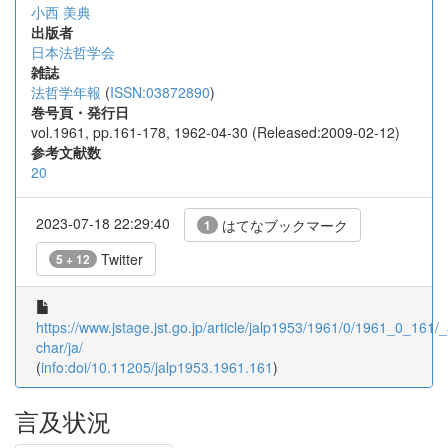
小西 美典
出版者
日本法哲学会
雑誌
法哲学年報
(
ISSN:03872890
)
巻号頁・発行日
vol.1961, pp.161-178, 1962-04-30 (Released:2009-02-12)
参考文献数
20
2023-07-18 22:29:40
はてなブックマーク
1
Twitter
5 + 12
https://www.jstage.jst.go.jp/article/jalp1953/1961/0/1961_0_161/_a
char/ja/
(
info:doi/10.11205/jalp1953.1961.161
)
言及状況