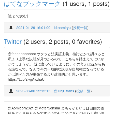
はてなブックマーク
(1 users, 1 posts)
[あとで読む]
2021-01-29 16:01:00
id:namiryu
(
投稿一覧
)
Twitter
(2 users, 2 posts, 0 favorites)
@fnnnnnnnnnnnt サクッと法実証主義、検討とかで調べると
私より上手な説明が見つかるので、こちらを踏まえてはいか
がでしょうか。 既に言っているように、その考えは昔からあ
る論なんで、なんで今の一般的な説明が自然権になっている
かは調べた方が主張するより建設的かと思います。
https://t.co/zivgAvxhaU
2023-06-06 12:13:15
@junji_trans
(
投稿一覧
)
@Aomidori2021 @MoterSensha どちらかといえば自由の価
値をどう見積もるかですね https://t.co/mM7GfAUXxZ 古い論