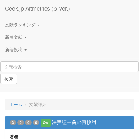
Ceek.jp Altmetrics (α ver.)
文献ランキング
新着文献
新着投稿
検索
ホーム
文献詳細
法実証主義の再検討
3
0
0
0
OA
著者