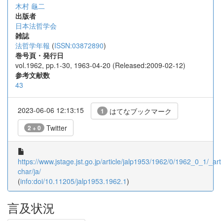
木村 龜二
出版者
日本法哲学会
雑誌
法哲学年報
(
ISSN:03872890
)
巻号頁・発行日
vol.1962, pp.1-30, 1963-04-20 (Released:2009-02-12)
参考文献数
43
2023-06-06 12:13:15
はてなブックマーク
1
Twitter
2 + 0
https://www.jstage.jst.go.jp/article/jalp1953/1962/0/1962_0_1/_arti
char/ja/
(
info:doi/10.11205/jalp1953.1962.1
)
言及状況