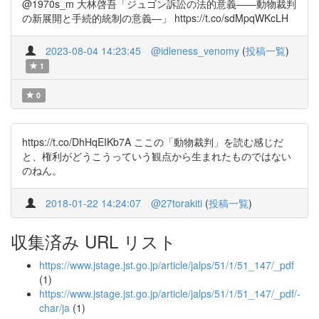
@1970s_m 大林啓吾「ジュゴン訴訟の法的意義――動物裁判
の新展開と手続的統制の意義―」 https://t.co/sdMpqWKcLH
2023-08-04 14:23:45
@idleness_venomy
(
投稿一覧
)
1
0
https://t.co/DhHqEIKb7A ここの「動物裁判」を読む感じだ
と、権利がどうこうっていう観点から生まれたものではない
のねん。
2018-01-22 14:24:07
@27torakiti
(
投稿一覧
)
収集済み URL リスト
https://www.jstage.jst.go.jp/article/jalps/51/1/51_147/_pdf
(1)
https://www.jstage.jst.go.jp/article/jalps/51/1/51_147/_pdf/-
char/ja
(1)