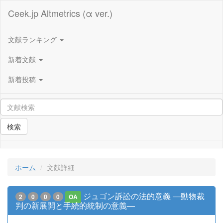
Ceek.jp Altmetrics (α ver.)
文献ランキング
新着文献
新着投稿
検索
ホーム
文献詳細
ジュゴン訴訟の法的意義 ―動物裁
2
0
0
0
OA
判の新展開と手続的統制の意義―