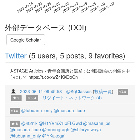
2023-07-01
2023-05-14
2023-06-01
2023-06-19
2023-07-07
2023-05-20
2023-06-07
2023-06-25
2023-05-26
2023-06-13
外部データベース (DOI)
Google Scholar
Twitter
(5 users, 5 posts, 9 favorites)
J-STAGE Articles - 青年会議所と選挙 : 公開討論会の開催を中
心にして https://t.co/xwZ4KKOoCn
2023-06-11 09:45:53
@KgClasses
(
投稿一覧
)
4
リツイート・ネットワーク (4)
9
0.354
@tubuann_only
@masuda_tcue
4
@4t2i1k
@H1YVmX1IbFLGwxl
@masami_ps
8
@masuda_tcue
@monogragh
@shinryoIwaya
@tubuann_only
@YKakegai