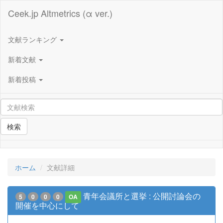
Ceek.jp Altmetrics (α ver.)
文献ランキング
新着文献
新着投稿
検索
ホーム
文献詳細
青年会議所と選挙 : 公開討論会の
5
0
0
0
OA
開催を中心にして