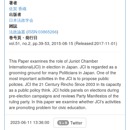
著者
佐賀 香織
出版者
日本法政学会
雑誌
法政論叢
(
ISSN:03865266
)
巻号頁・発行日
vol.51, no.2, pp.39-53, 2015-08-15 (Released:2017-11-01)
This Paper examines the role of Juniot Chamber
International(JCI) in election in Japan. JCI is regarded as a
grooming ground for many Politicians in Japan. One of the
most important activities in the JCI is to propose public
policies. JCI the 21 Century Rincho Since 2003 in its capacity
as a public policy think. JCI holds panels on elections during
pre-election campaigns and reviews Party Manifestos of the
ruling party. In this paper we examine whether JCI's activities
are promoting problem for civic education.
2023-06-11 13:36:00
Twitter
5 + 9