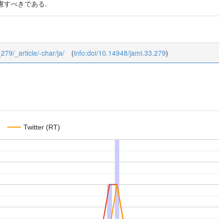
慮すべきである.
_279/_article/-char/ja/
(
info:doi/10.14948/jami.33.279
)
Twitter (RT)