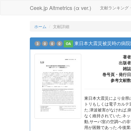
Ceek.jp Altmetrics (α ver.)
文献ランキング
ホーム
文献詳細
東日本大震災被災時の病院
3
0
0
0
OA
著者
出版者
雑誌
巻号頁・発行日
参考文献数
東日本大震災により全県に
トリもしくは電子カルテ
た.津波被害がなければ
なく維持されていた.ネ
動,サーバ室の空調への
用が困難であった.今後業