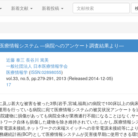
新着文献
新着投稿
医療情報システム —病院へのアンケート調査結果より—
近藤 泰三
長谷川 篤美
一般社団法人 日本医療情報学会
医療情報学
(
ISSN:02898055
)
vol.33, no.5, pp.279-291, 2013 (Released:2014-12-05)
17
及ぶ甚大な被害を被った3県(岩手,宮城,福島)の病院で100床以上の病
運用を行っている病院に宛て医療情報システムの被災状況アンケートを送付
,病院建物に損傷があっても病院全体が業務遂行不能になることはなく,サ
ットワーク自体も損傷した建物を除き維持されていた.しかし,医療情報シ
非常電源未接続,ネットワークの末端スイッチへの非常電源未接続等により
務継続計画(BCP)として医療情報システムが災害後早期に使用できる