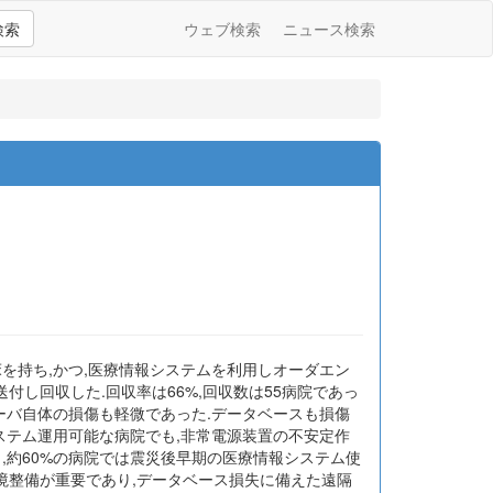
検索
ウェブ検索
ニュース検索
床を持ち,かつ,医療情報システムを利用しオーダエン
し回収した.回収率は66%,回収数は55病院であっ
ーバ自体の損傷も軽微であった.データベースも損傷
ステム運用可能な病院でも,非常電源装置の不安定作
,約60%の病院では震災後早期の医療情報システム使
環境整備が重要であり,データベース損失に備えた遠隔