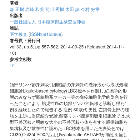
著者
森 正樹
岩崎 和美
前川 秀樹
太田 諒
今村 好章
出版者
一般社団法人 日本臨床衛生検査技師会
雑誌
医学検査
(
ISSN:09158669
)
巻号頁・発行日
vol.63, no.5, pp.557-562, 2014-09-25 (Released:2014-11-
10)
参考文献数
10
頚部リンパ節穿刺吸引細胞診の穿刺針の洗浄液から液状処理
細胞診Liquid-based cytology(LBC)標本を作製し,細胞学的形
態のみならず胚細胞系マーカー等の免疫細胞化学的染色を行
ったことにより,胎児性癌の頚部リンパ節転移と診断し得た1
例を経験したので報告する.症例:30歳代,男性.左鎖骨上部の腫
脹を主訴に当院紹介受診.頚部リンパ節穿刺吸引細胞診では,大
型不整形核と明瞭な大小の不整形核小体を有する腫瘍細胞を
集塊状及び散在性に認めた.LBC標本を用いた免疫染色では
CD30,Oct3/4,SOX2およびcytokeratin AE1/AE3が陽性を呈し