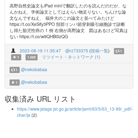
高野自然史論文もiPad miniで翻訳したのを読んだのだが、な
んかねえ、学術論文としてはえらい物足りない。ちんけな論
文なんですねえ、 福井大のこの論文と並べてみたけど
https://t.co/XeSify3PPO 頚部リンパ節穿刺吸引細胞診で診断
し得た胎児性癌の 1 例 右側が高野論文 図はあるけど写真は
ない https://t.co/w9QHB0lzQG
2023-08-19 11:35:47
@rz733375
(
投稿一覧
)
1
リツイート・ネットワーク (1)
1
1.000
@nekobabaa
1
@nekobabaa
1
収集済み URL リスト
https://www.jstage.jst.go.jp/article/jamt/63/5/63_13-99/_pdf/-
char/ja
(2)