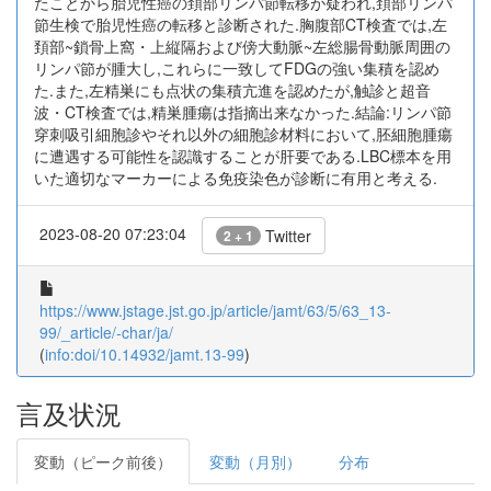
たことから胎児性癌の頚部リンパ節転移が疑われ,頚部リンパ
節生検で胎児性癌の転移と診断された.胸腹部CT検査では,左
頚部~鎖骨上窩・上縦隔および傍大動脈~左総腸骨動脈周囲の
リンパ節が腫大し,これらに一致してFDGの強い集積を認め
た.また,左精巣にも点状の集積亢進を認めたが,触診と超音
波・CT検査では,精巣腫瘍は指摘出来なかった.結論:リンパ節
穿刺吸引細胞診やそれ以外の細胞診材料において,胚細胞腫瘍
に遭遇する可能性を認識することが肝要である.LBC標本を用
いた適切なマーカーによる免疫染色が診断に有用と考える.
2023-08-20 07:23:04
Twitter
2 + 1
https://www.jstage.jst.go.jp/article/jamt/63/5/63_13-
99/_article/-char/ja/
(
info:doi/10.14932/jamt.13-99
)
言及状況
変動（ピーク前後）
変動（月別）
分布