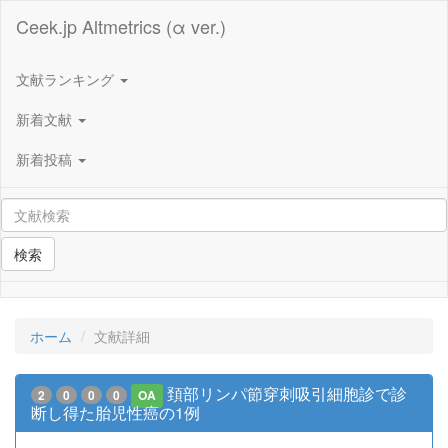
Ceek.jp Altmetrics (α ver.)
文献ランキング
新着文献
新着投稿
検索
ホーム
文献詳細
頚部リンパ節穿刺吸引細胞診で診
2
0
0
0
OA
断し得た胎児性癌の1例