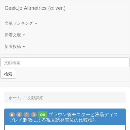
Ceek.jp Altmetrics (α ver.)
文献ランキング
新着文献
新着投稿
検索
ホーム
文献詳細
ブラウン管モニターと液晶ディス
6
0
0
0
OA
プレイ刺激による視覚誘発電位の比較検討