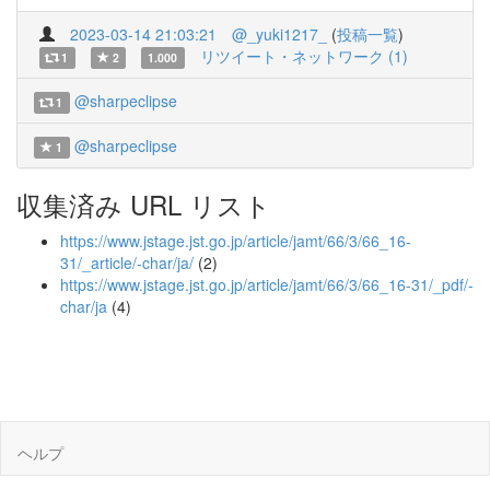
2023-03-14 21:03:21
@_yuki1217_
(
投稿一覧
)
リツイート・ネットワーク (1)
1
2
1.000
@sharpeclipse
1
@sharpeclipse
1
収集済み URL リスト
https://www.jstage.jst.go.jp/article/jamt/66/3/66_16-
31/_article/-char/ja/
(2)
https://www.jstage.jst.go.jp/article/jamt/66/3/66_16-31/_pdf/-
char/ja
(4)
ヘルプ