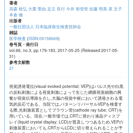
著者
高森 稔弘
大栗 聖由
足立 良行
今井 智登世
佐藤 明美
原 文子
本倉 徹
出版者
一般社団法人 日本臨床衛生検査技師会
雑誌
医学検査
(
ISSN:09158669
)
巻号頁・発行日
vol.66, no.3, pp.179-183, 2017-05-25 (Released:2017-05-
31)
参考文献数
21
視覚誘発電位(visual evoked potential; VEP)はパルス光や白黒
の反転刺激による視覚刺激によって生じた網膜視覚細胞の興
奮が視覚伝導路を介し,大脳の視覚中枢において誘発される電
気的反応である。当院では,パターンリバーサルVEPを検査す
る際,光刺激装置としてブラウン管(cathode ray tube; CRT)を
用いている。現在,一般市場では,CRTに替わり液晶ディスプ
レイ(liquid crystal display; LCD)が普及しつつあるため,VEPの
刺激装置においても,CRTからLCDに切り替えられることが予