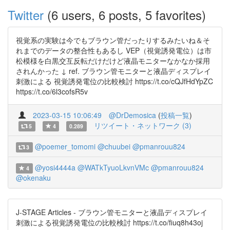
Twitter
(6 users, 6 posts, 5 favorites)
視覚系の実験は今でもブラウン管だったりするみたいね＆そ
れまでのデータの整合性もあるし VEP（視覚誘発電位）は市
松模様を白黒交互反転だけだけど液晶モニターなかなか採用
されんかった ↓ ref. ブラウン管モニターと液晶ディスプレイ
刺激による 視覚誘発電位の比較検討 https://t.co/cQJfHdYpZC
https://t.co/6l3cofsR5v
2023-03-15 10:06:49
@DrDemosica
(
投稿一覧
)
リツイート・ネットワーク (3)
5
4
0.289
@poemer_tomomi
@chuubei
@pmanrouu824
3
@yosi4444a
@WATkTyuoLkvnVMc
@pmanrouu824
4
@okenaku
J-STAGE Articles - ブラウン管モニターと液晶ディスプレイ
刺激による視覚誘発電位の比較検討 https://t.co/fiuq8h43oj