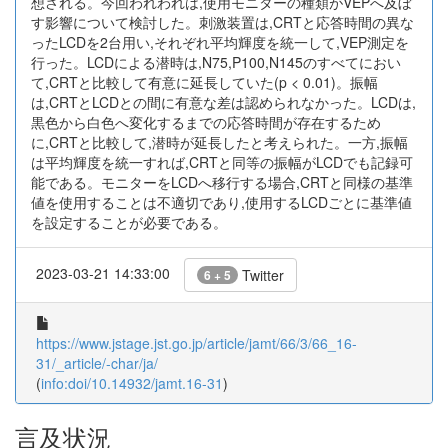
想される。今回われわれは,使用モニターの種類がVEPへ及ぼ
す影響について検討した。刺激装置は,CRTと応答時間の異な
ったLCDを2台用い,それぞれ平均輝度を統一して,VEP測定を
行った。LCDによる潜時は,N75,P100,N145のすべてにおい
て,CRTと比較して有意に延長していた(p < 0.01)。振幅
は,CRTとLCDとの間に有意な差は認められなかった。LCDは,
黒色から白色へ変化するまでの応答時間が存在するため
に,CRTと比較して,潜時が延長したと考えられた。一方,振幅
は平均輝度を統一すれば,CRTと同等の振幅がLCDでも記録可
能である。モニターをLCDへ移行する場合,CRTと同様の基準
値を使用することは不適切であり,使用するLCDごとに基準値
を設定することが必要である。
2023-03-21 14:33:00
Twitter
6 + 5
https://www.jstage.jst.go.jp/article/jamt/66/3/66_16-
31/_article/-char/ja/
(
info:doi/10.14932/jamt.16-31
)
言及状況