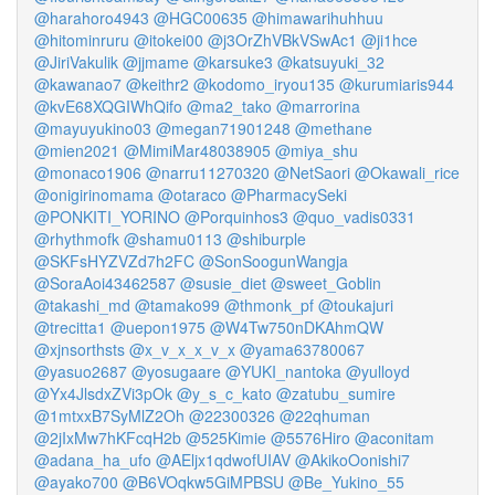
@harahoro4943
@HGC00635
@himawarihuhhuu
@hitominruru
@itokei00
@j3OrZhVBkVSwAc1
@ji1hce
@JiriVakulik
@jjmame
@karsuke3
@katsuyuki_32
@kawanao7
@keithr2
@kodomo_iryou135
@kurumiaris944
@kvE68XQGIWhQifo
@ma2_tako
@marrorina
@mayuyukino03
@megan71901248
@methane
@mien2021
@MimiMar48038905
@miya_shu
@monaco1906
@narru11270320
@NetSaori
@Okawali_rice
@onigirinomama
@otaraco
@PharmacySeki
@PONKITI_YORINO
@Porquinhos3
@quo_vadis0331
@rhythmofk
@shamu0113
@shiburple
@SKFsHYZVZd7h2FC
@SonSoogunWangja
@SoraAoi43462587
@susie_diet
@sweet_Goblin
@takashi_md
@tamako99
@thmonk_pf
@toukajuri
@trecitta1
@uepon1975
@W4Tw750nDKAhmQW
@xjnsorthsts
@x_v_x_x_v_x
@yama63780067
@yasuo2687
@yosugaare
@YUKI_nantoka
@yulloyd
@Yx4JlsdxZVi3pOk
@y_s_c_kato
@zatubu_sumire
@1mtxxB7SyMlZ2Oh
@22300326
@22qhuman
@2jIxMw7hKFcqH2b
@525Kimie
@5576Hiro
@aconitam
@adana_ha_ufo
@AEljx1qdwofUIAV
@AkikoOonishi7
@ayako700
@B6VOqkw5GiMPBSU
@Be_Yukino_55