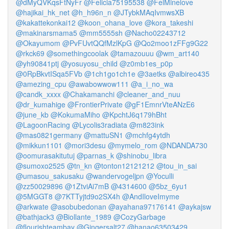
@dMyQVKqsFtNyFr
@Felicia75195538
@FelMinelove
@hajikai_hk_net
@h_h96n_n
@JTybkMAqIvmwsXB
@kakattekonkai12
@koon_ohana_love
@kora_takeshi
@makinarsmama5
@mm5555sh
@Nacho02243712
@Okayumom
@PvFUvtQQfMzlKpG
@Qo2moo1zFFg9G22
@rkck69
@somethingcoolak
@tamazouuu
@wm_art140
@yh90841ptj
@yosuyosu_child
@z0mb1es_p0p
@0RpBkvtISqa5FVb
@1ch1go1ch1e
@3aetks
@albireo435
@amezing_cpu
@awabowwow111
@a_i_no_wa
@candk_xxxx
@Chakamanchi
@cleaner_and_nuu
@dr_kumahige
@FrontierPrivate
@gF1EmnrVteANzE6
@june_kb
@KokumaMiho
@KpchtJ6q179hBht
@LagoonRacing
@Lycolis3radiata
@m823ink
@mas0821germany
@mattuSN1
@mchfg4ytdh
@mikkun1101
@mori3desu
@mymelo_rom
@NDANDA730
@oomurasakitutuj
@parnas_k
@shinobu_libra
@sumoxo2525
@tn_kn
@tonton12121212
@tou_in_sai
@umasou_sakusaku
@wandervogeljpn
@Yoculli
@zz50029896
@1ZtviAi7mB
@4314600
@5bz_6yu1
@5MGGT8
@7KTTyjtd9o2SX4h
@AndIloveImyme
@arkwate
@asobubedonan
@ayahana97176141
@aykajsw
@bathjack3
@Biollante_1989
@CozyGarbage
@flourishteambay
@Gingersalt27
@hanao63503429