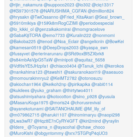
@rijin_nakamura
@suppoco2023
@io302
@ciq13317
@KS97301578
@NARUSHIMA_CGFAN
@dmillion824
@hrysakn
@TwiOssanno
@Fried_KitaAkari
@Seal_brown_
@5910mikiya
@15iKk8mRogCZIMl
@periodoespecial
@lo_kikki_ol
@genzaikakomirai
@momgracelove
@SabaKijiTORA
@emo7733
@Kuralin222
@nonmomi
@Bakoba225
@tenod
@Noa_Eclair
@angelicnln
@BowKei
@kamesan0519
@DeepDrops2003
@kyaspa_swn
@fussyvet
@erierinarunaru
@SRd9oxBf5ZXbrk8
@s84mbAsVjpG5TaW
@minipoti
@aquitaz_5658
@Vdf9sYE5JHzpfa1
@chiaco0404
@Tanuk_Ichi
@kerokos
@nankahima123
@tawshi1
@sakuranokaori19
@aaeauoo
@momourakinnryu2
@KeiMT2782
@otonosuzu
@akiochan1964
@keikoh2np
@pirikapika
@rabi0114
@kukilees
@yuko_graham
@thirtytwo4011
@atsushimiyahara
@kotocotton
@sino_p928
@yusula
@MasaruKoga1975
@moris24
@chorusrevival
@ayanekotunami
@SAITANOHAUME
@M_lily_of
@m079862715
@haruki1107
@hiromimaryu
@naopi298
@Lwa3wR7
@Hqz8E7nCyRY4GFT
@kiri2mind
@yraylin
@Idere_
@Toyama_n
@ayacohal
@chaw_choco
@MuroKishi
@obgyntommy
@xrx7STGPqP4qUO3