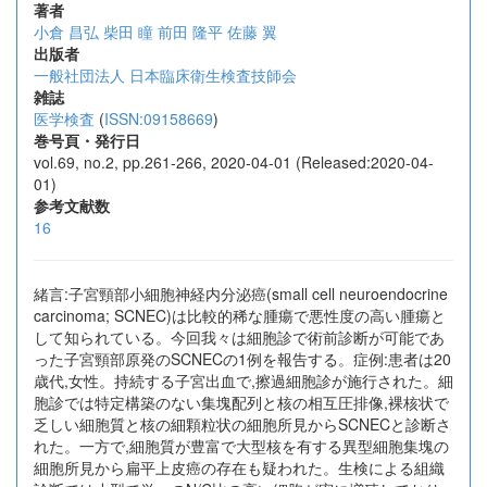
著者
小倉 昌弘
柴田 瞳
前田 隆平
佐藤 翼
出版者
一般社団法人 日本臨床衛生検査技師会
雑誌
医学検査
(
ISSN:09158669
)
巻号頁・発行日
vol.69, no.2, pp.261-266, 2020-04-01 (Released:2020-04-
01)
参考文献数
16
緒言:子宮頸部小細胞神経内分泌癌(small cell neuroendocrine
carcinoma; SCNEC)は比較的稀な腫瘍で悪性度の高い腫瘍と
して知られている。今回我々は細胞診で術前診断が可能であ
った子宮頸部原発のSCNECの1例を報告する。症例:患者は20
歳代,女性。持続する子宮出血で,擦過細胞診が施行された。細
胞診では特定構築のない集塊配列と核の相互圧排像,裸核状で
乏しい細胞質と核の細顆粒状の細胞所見からSCNECと診断さ
れた。一方で,細胞質が豊富で大型核を有する異型細胞集塊の
細胞所見から扁平上皮癌の存在も疑われた。生検による組織