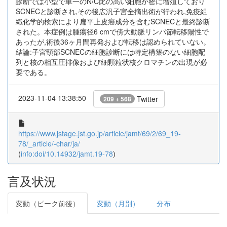
診断では小型で単一のN/C比の高い細胞が密に増殖しており
SCNECと診断され,その後広汎子宮全摘出術が行われ,免疫組
織化学的検索により扁平上皮癌成分を含むSCNECと最終診断
された。本症例は腫瘍径6 cmで傍大動脈リンパ節転移陽性で
あったが,術後36ヶ月間再発および転移は認められていない。
結論:子宮頸部SCNECの細胞診断には特定構築のない細胞配
列と核の相互圧排像および細顆粒状核クロマチンの出現が必
要である。
2023-11-04 13:38:50
Twitter
209 + 568
https://www.jstage.jst.go.jp/article/jamt/69/2/69_19-
78/_article/-char/ja/
(
info:doi/10.14932/jamt.19-78
)
言及状況
変動（ピーク前後）
変動（月別）
分布