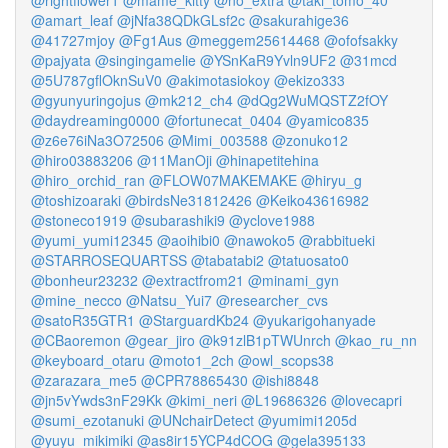
@rightflower1
@mame_kitty
@no_extra
@taki_tomo_40
@amart_leaf
@jNfa38QDkGLsf2c
@sakurahige36
@41727mjoy
@Fg1Aus
@meggem25614468
@ofofsakky
@pajyata
@singingamelie
@YSnKaR9Yvln9UF2
@31mcd
@5U787gflOknSuV0
@akimotasiokoy
@ekizo333
@gyunyuringojus
@mk212_ch4
@dQg2WuMQSTZ2fOY
@daydreaming0000
@fortunecat_0404
@yamico835
@z6e76iNa3O72506
@Mimi_003588
@zonuko12
@hiro03883206
@11ManOji
@hinapetitehina
@hiro_orchid_ran
@FLOW07MAKEMAKE
@hiryu_g
@toshizoaraki
@birdsNe31812426
@Keiko43616982
@stoneco1919
@subarashiki9
@yclove1988
@yumi_yumi12345
@aoihibi0
@nawoko5
@rabbitueki
@STARROSEQUARTSS
@tabatabi2
@tatuosato0
@bonheur23232
@extractfrom21
@minami_gyn
@mine_necco
@Natsu_Yui7
@researcher_cvs
@satoR35GTR1
@StarguardKb24
@yukarigohanyade
@CBaoremon
@gear_jiro
@k91zlB1pTWUnrch
@kao_ru_nn
@keyboard_otaru
@moto1_2ch
@owl_scops38
@zarazara_me5
@CPR78865430
@ishi8848
@jn5vYwds3nF29Kk
@kimi_neri
@L19686326
@lovecapri
@sumi_ezotanuki
@UNchairDetect
@yumimi1205d
@yuyu_mikimiki
@as8ir15YCP4dCOG
@gela395133