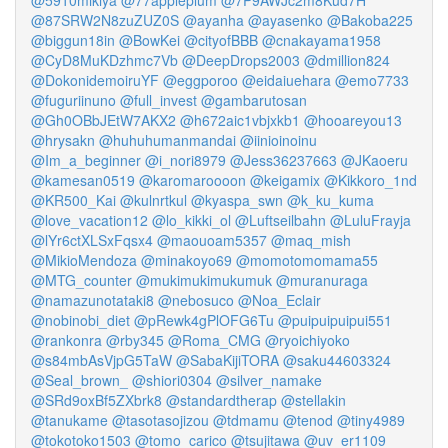
@5910mikiya
@77appleplum
@7P9AWJc2m8Kud7H
@87SRW2N8zuZUZ0S
@ayanha
@ayasenko
@Bakoba225
@biggun18in
@BowKei
@cityofBBB
@cnakayama1958
@CyD8MuKDzhmc7Vb
@DeepDrops2003
@dmillion824
@DokonidemoiruYF
@eggporoo
@eidaiuehara
@emo7733
@fuguriinuno
@full_invest
@gambarutosan
@Gh0OBbJEtW7AKX2
@h672aic1vbjxkb1
@hooareyou13
@hrysakn
@huhuhumanmandai
@iinioinoinu
@Im_a_beginner
@i_nori8979
@Jess36237663
@JKaoeru
@kamesan0519
@karomaroooon
@keigamix
@Kikkoro_1nd
@KR500_Kai
@kulnrtkul
@kyaspa_swn
@k_ku_kuma
@love_vacation12
@lo_kikki_ol
@Luftseilbahn
@LuluFrayja
@lYr6ctXLSxFqsx4
@maouoam5357
@maq_mish
@MikioMendoza
@minakoyo69
@momotomomama55
@MTG_counter
@mukimukimukumuk
@muranuraga
@namazunotataki8
@nebosuco
@Noa_Eclair
@nobinobi_diet
@pRewk4gPlOFG6Tu
@puipuipuipui551
@rankonra
@rby345
@Roma_CMG
@ryoichiyoko
@s84mbAsVjpG5TaW
@SabaKijiTORA
@saku44603324
@Seal_brown_
@shiori0304
@silver_namake
@SRd9oxBf5ZXbrk8
@standardtherap
@stellakin
@tanukame
@tasotasojizou
@tdmamu
@tenod
@tiny4989
@tokotoko1503
@tomo_carico
@tsujitawa
@uv_er1109