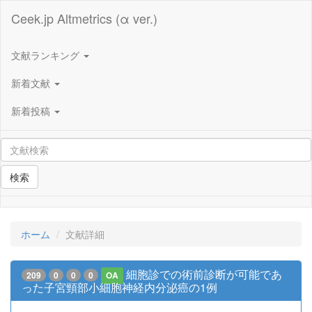
Ceek.jp Altmetrics (α ver.)
文献ランキング
新着文献
新着投稿
検索
ホーム
文献詳細
細胞診での術前診断が可能であ
209
0
0
0
OA
った子宮頸部小細胞神経内分泌癌の1例