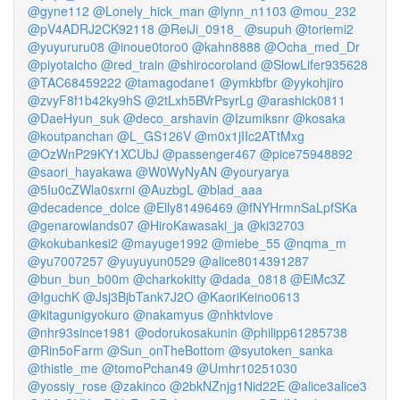
@gyne112
@Lonely_hick_man
@lynn_n1103
@mou_232
@pV4ADRJ2CK92118
@ReiJi_0918_
@supuh
@toriemi2
@yuyururu08
@inoue0toro0
@kahn8888
@Ocha_med_Dr
@piyotaicho
@red_train
@shirocoroland
@SlowLifer935628
@TAC68459222
@tamagodane1
@ymkbfbr
@yykohjiro
@zvyF8f1b42ky9hS
@2tLxh5BVrPsyrLg
@arashick0811
@DaeHyun_suk
@deco_arshavin
@Izumiksnr
@kosaka
@koutpanchan
@L_GS126V
@m0x1jIIc2ATtMxg
@OzWnP29KY1XCUbJ
@passenger467
@pice75948892
@saori_hayakawa
@W0WyNyAN
@youryarya
@5Iu0cZWla0sxrni
@AuzbgL
@blad_aaa
@decadence_dolce
@Elly81496469
@fNYHrmnSaLpfSKa
@genarowlands07
@HiroKawasaki_ja
@ki32703
@kokubankesi2
@mayuge1992
@miebe_55
@nqma_m
@yu7007257
@yuyuyun0529
@alice8014391287
@bun_bun_b00m
@charkokitty
@dada_0818
@EiMc3Z
@IguchK
@Jsj3BjbTank7J2O
@KaoriKeino0613
@kitagunigyokuro
@nakamyus
@nhktvlove
@nhr93since1981
@odorukosakunin
@philipp61285738
@Rin5oFarm
@Sun_onTheBottom
@syutoken_sanka
@thistle_me
@tomoPchan49
@Umhr10251030
@yossiy_rose
@zakinco
@2bkNZnjg1Nid22E
@alice3alice3