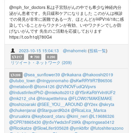
@mph_for_doctors 私は子宮頚がんの中でも希少な神経内分
泌がん患者です。先日緩和ケアになりました このがんは検診
での発見が非常に困難である一方、ほとんどがHPV16/18に感
染していることからワクチンが有効、いやワクチンでしか防
げないがんです 先生のご活動を応援しております
https://t.co/h1qIj780G4
2023-10-15 15:04:13
@mahomelc
(
投稿一覧
)
217
700
0.290
リツイート・ネットワーク (209)
@sea_sunflower39
@rikakana
@hakooshi2019
209
@utubo_town
@ningyonomaho
@sKwRRY9R7B96506
@metabonB
@tom4126
@2VNOVFudQiVpvrs
@IndustInfectPhD
@miekoito2012
@YSnKaR9Yvln9UF2
@mk212_ch4
@hinapetitehina
@FLOW07MAKEMAKE
@toshizoaraki
@SEE_YOU__AROUND
@Y2ex
@skryta
@chukenjanai
@StarguardKb24
@RicaLica_Marica
@ruruakira
@keyboard_otaru
@kimi_neri
@L19686326
@CPR78865430
@jn5vYwds3nF29Kk
@springsea0412
@Ricokatze
@SlowLifer935628
@ymkbfbr
@futoshiterazono