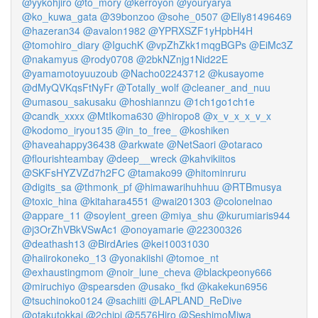
@yykohjiro
@to_mory
@kerroyon
@youryarya
@ko_kuwa_gata
@39bonzoo
@sohe_0507
@Elly81496469
@hazeran34
@avalon1982
@YPRXSZF1yHpbH4H
@tomohiro_diary
@IguchK
@vpZhZkk1mqgBGPs
@EiMc3Z
@nakamyus
@rody0708
@2bkNZnjg1Nid22E
@yamamotoyuuzoub
@Nacho02243712
@kusayome
@dMyQVKqsFtNyFr
@Totally_wolf
@cleaner_and_nuu
@umasou_sakusaku
@hoshiannzu
@1ch1go1ch1e
@candk_xxxx
@MtIkoma630
@hiropo8
@x_v_x_x_v_x
@kodomo_iryou135
@in_to_free_
@koshiken
@haveahappy36438
@arkwate
@NetSaori
@otaraco
@flourishteambay
@deep__wreck
@kahvikiitos
@SKFsHYZVZd7h2FC
@tamako99
@hitominruru
@digits_sa
@thmonk_pf
@himawarihuhhuu
@RTBmusya
@toxic_hina
@kitahara4551
@wai201303
@colonelnao
@appare_11
@soylent_green
@miya_shu
@kurumiaris944
@j3OrZhVBkVSwAc1
@onoyamarie
@22300326
@deathash13
@BirdAries
@kei10031030
@haiirokoneko_13
@yonakiishi
@tomoe_nt
@exhaustingmom
@noir_lune_cheva
@blackpeony666
@miruchiyo
@spearsden
@usako_fkd
@kakekun6956
@tsuchinoko0124
@sachiiti
@LAPLAND_ReDive
@otakutokkai
@2chipi
@5576Hiro
@SeshimoMiwa