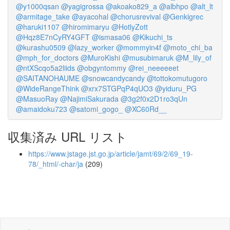
@y1000qsan
@yagigrossa
@akoako829_a
@albhpo
@alt_lt
@armitage_take
@ayacohal
@chorusrevival
@Genkigrec
@haruki1107
@hiromimaryu
@HotlyZott
@Hqz8E7nCyRY4GFT
@ismasa06
@Kikuchi_ts
@kurashu0509
@lazy_worker
@mommyin4f
@moto_chi_ba
@mph_for_doctors
@MuroKishi
@musubimaruk
@M_lily_of
@ntXScqo5a2liids
@obgyntommy
@rei_neeeeeet
@SAITANOHAUME
@snowcandycandy
@tottokomutugoro
@WideRangeThink
@xrx7STGPqP4qUO3
@yiduru_PG
@MasuoRay
@NajimiSakurada
@3g2f0x2D1ro3qUn
@amaidoku723
@satomi_gogo_
@XC60Rd__
収集済み URL リスト
https://www.jstage.jst.go.jp/article/jamt/69/2/69_19-
78/_html/-char/ja
(209)