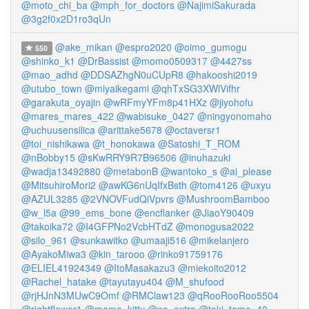
@moto_chi_ba
@mph_for_doctors
@NajimiSakurada
@3g2f0x2D1ro3qUn
@ake_mikan
@espro2020
@oimo_gumogu
550
@shinko_k1
@DrBassist
@momo0509317
@4427ss
@mao_adhd
@DDSAZhgN0uCUpR8
@hakooshi2019
@utubo_town
@miyaikegami
@qhTxSG3XWlVifhr
@garakuta_oyajin
@wRFmyYFm8p41HXz
@jiyohofu
@mares_mares_422
@wabisuke_0427
@ningyonomaho
@uchuusensilica
@arittake5678
@octaversr1
@toi_nishikawa
@t_honokawa
@Satoshi_T_ROM
@nBobby15
@sKwRRY9R7B96506
@inuhazuki
@wadja13492880
@metabonB
@wantoko_s
@ai_please
@MitsuhiroMori2
@awKG6nUqIfxBsth
@tom4126
@uxyu
@AZUL3285
@2VNOVFudQiVpvrs
@MushroomBamboo
@w_l5a
@99_ems_bone
@encflanker
@JiaoY90409
@takoika72
@I4GFPNo2VcbHTdZ
@monogusa2022
@silo_961
@sunkawitko
@umaaji516
@mikelanjero
@AyakoMiwa3
@kin_tarooo
@rinko91759176
@ELIEL41924349
@ItoMasakazu3
@miekoito2012
@Rachel_hatake
@tayutayu404
@M_shufood
@rjHJnN3MUwC9Omf
@RMClaw123
@qRooRooRoo5504