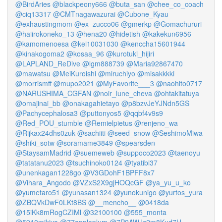
@BirdAries
@blackpeony666
@buta_san
@chee_co_coach
@ciq13317
@CMTnagawazurai
@Cubone_Kyau
@exhaustingmom
@ex_zucco06
@gmerkp
@Gomachururi
@haiirokoneko_13
@hena20
@hidetish
@kakekun6956
@kamomenoesa
@kei10031030
@kenccha15601944
@kinakogoma2
@kosaa_96
@kurotuki_hijiri
@LAPLAND_ReDive
@lgm888739
@Maria92867470
@mawatsu
@MeiKuroishi
@miruchiyo
@misakkkki
@morrismff
@mupo2021
@MyFavorite___3
@naohito0717
@NARUSHIMA_CGFAN
@noir_lune_cheva
@ohtakitatuya
@omajinai_bb
@onakagahietayo
@p8bzvJeYJNdn5GS
@Pachycephalosa3
@puttonyos5
@qqbf4v9s9
@Red_POU_stumble
@Remielpietus
@renjeno_wa
@Rijkax24dhs0zuk
@sachiiti
@seed_snow
@SeshimoMiwa
@shiki_sotw
@soramame3849
@spearsden
@StaysamMadrid
@suemeweb
@suppoco2023
@taenoyu
@tatatanu2023
@tsuchinoko0124
@tyatibi37
@unenkagan1228go
@V3GDohF1BPFF8x7
@Vihara_Angodo
@VZxS2X9gjHOQcGF
@ya_yu_u_ko
@yumetaro51
@yunasan1324
@yunokunigo
@yurtos_yura
@ZBQVkDwF0LKt8BS
@__mencho__
@0418da
@15iKk8mRogCZIMl
@32100100
@555_monta