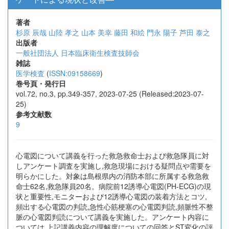
著者
杉原 辰哉
山陸 孝之
山本 美幸
藤田 和絵
門永 陽子
芦田 泰之
出版者
一般社団法人 日本臨床衛生検査技師会
雑誌
医学検査
(
ISSN:09158669
)
巻号頁・発行日
vol.72, no.3, pp.349-357, 2023-07-25 (Released:2023-07-
25)
参考文献数
9
心電図について講義を行った救急救命士および救急隊員に対
しアンケート調査を実施し,救急現場における疑問点や需要を
明らかにした。対象は島根県内の消防本部に所属する救急救
命士62名,救急隊員20名。病院前12誘導心電図(PH-ECG)の現
状と重要性,モニターおよび12誘導心電図の装着方法とコツ,
頻出する心電図の判読,急性心筋梗塞の心電図判読,頻脈性不整
脈の心電図判読について講義を実施した。アンケート内容に
ついては,上記講義内容の理解度についての回答とST変化の評