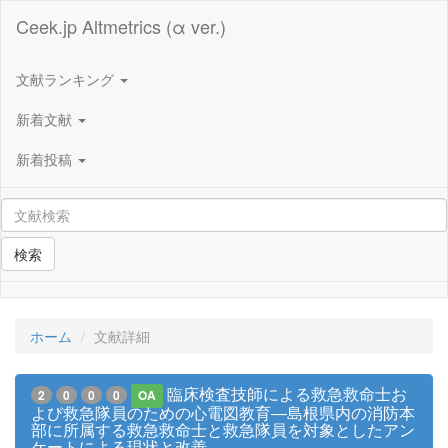
Ceek.jp Altmetrics (α ver.)
文献ランキング
新着文献
新着投稿
検索
ホーム
文献詳細
臨床検査技師による救急救命士お
2
0
0
0
OA
よび救急隊員のための心電図教育―島根県内の消防本
部に所属する救急救命士と救急隊員を対象としたアン
ケートによる現状と改善―