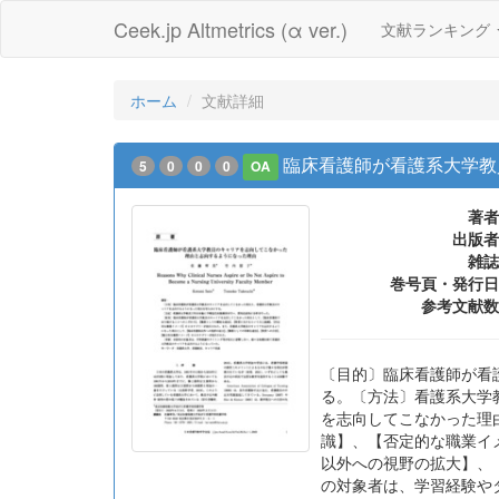
Ceek.jp Altmetrics (α ver.)
文献ランキング
ホーム
文献詳細
臨床看護師が看護系大学教
5
0
0
0
OA
著者
出版者
雑誌
巻号頁・発行日
参考文献数
〔目的〕臨床看護師が看
る。〔方法〕看護系大学
を志向してこなかった理
識】、【否定的な職業イ
以外への視野の拡大】、
の対象者は、学習経験や