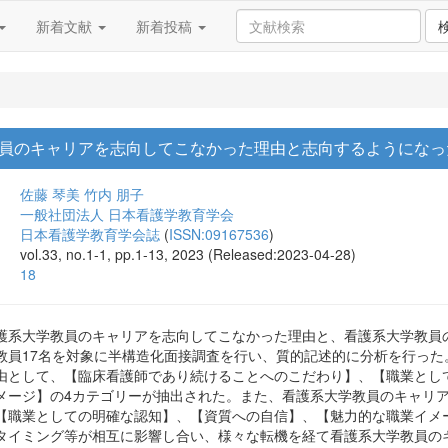
新着文献
新着投稿
員のキャリアを志向してこなかった理由と志向するようになっ
佐藤 琴美
竹内 朋子
一般社団法人 日本看護学教育学会
日本看護学教育学会誌
(
ISSN:09167536
)
vol.33, no.1-1, pp.1-13, 2023 (Released:2023-04-28)
18
護系大学教員のキャリアを志向してこなかった理由と、看護系大学教員
教員17名を対象に半構造化面接調査を行い、質的記述的に分析を行っ
由として、【臨床看護師であり続けることへのこだわり】、【職業とし
メージ】の4カテゴリーが抽出された。また、看護系大学教員のキャリ
【職業としての明確な認知】、【資質への自信】、【魅力的な職業イメ
タイミング等が相互に影響し合い、様々な転機を経て看護系大学教員の