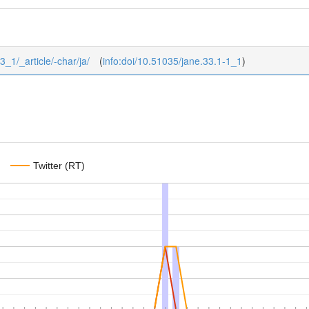
3_1/_article/-char/ja/
(
info:doi/10.51035/jane.33.1-1_1
)
Twitter (RT)