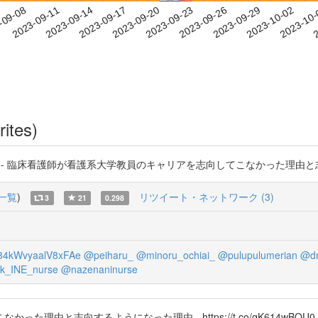
2023-09-29
2023-10-02
2023-10
-09-08
2
2023-09-11
2023-09-14
2023-09-17
2023-09-20
2023-09-23
2023-09-26
rites)
 臨床看護師が看護系大学教員のキャリアを志向してこなかった理由と志向するようにな
一覧
)
リツイート・ネットワーク (3)
3
21
0.298
4kWvyaalV8xFAe
@peiharu_
@minoru_ochiai_
@pulupulumerian
@d
k_INE_nurse
@nazenaninurse
志向するようになった理由 - https://t.co/qK614wBQU0 #Scho