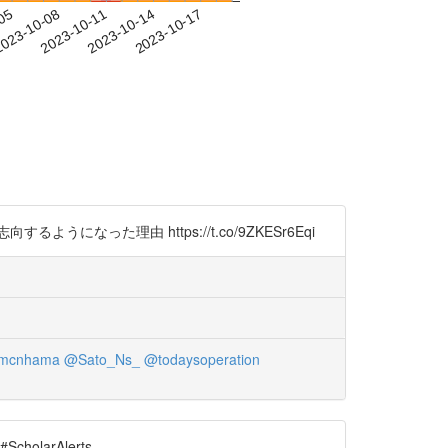
-05
023-10-08
2023-10-11
2023-10-14
2023-10-17
った理由 https://t.co/9ZKESr6Eqi
mcnhama
@Sato_Ns_
@todaysoperation
larAlerts