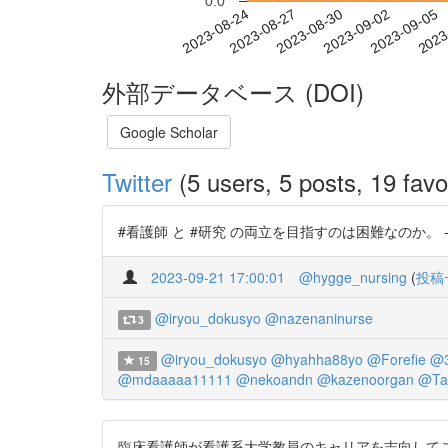
0.0
2023-08-30
2023-09-02
2023-09-05
2023
2023-08-24
2023-08-27
外部データベース (DOI)
Google Scholar
Twitter
(5 users, 5 posts, 19 favo
#看護師 と #研究 の両立を目指すのは困難なのか。 --
2023-09-21 17:00:01
@hygge_nursing
(
投稿
@iryou_dokusyo
@nazenaninurse
3
@iryou_dokusyo
@hyahha88yo
@Forefie
@3
15
@mdaaaaa11111
@nekoandn
@kazenoorgan
@Ta
臨床看護師が看護系大学教員のキャリアを志向してこなかった理由と