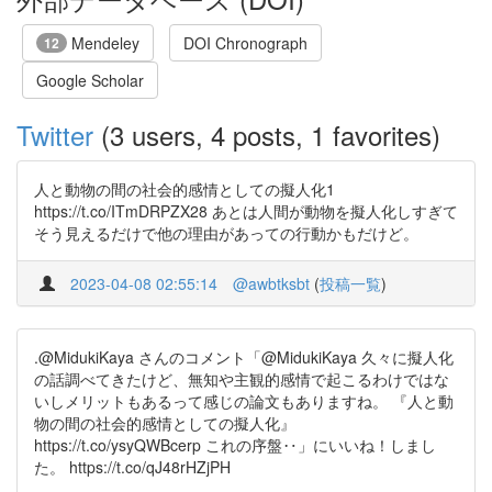
Mendeley
DOI Chronograph
12
Google Scholar
Twitter
(3 users, 4 posts, 1 favorites)
人と動物の間の社会的感情としての擬人化1
https://t.co/ITmDRPZX28 あとは人間が動物を擬人化しすぎて
そう見えるだけで他の理由があっての行動かもだけど。
2023-04-08 02:55:14
@awbtksbt
(
投稿一覧
)
.@MidukiKaya さんのコメント「@MidukiKaya 久々に擬人化
の話調べてきたけど、無知や主観的感情で起こるわけではな
いしメリットもあるって感じの論文もありますね。 『人と動
物の間の社会的感情としての擬人化』
https://t.co/ysyQWBcerp これの序盤‥」にいいね！しまし
た。 https://t.co/qJ48rHZjPH