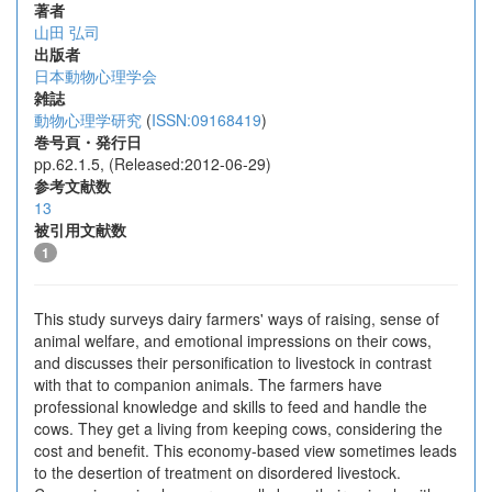
著者
山田 弘司
出版者
日本動物心理学会
雑誌
動物心理学研究
(
ISSN:09168419
)
巻号頁・発行日
pp.62.1.5, (Released:2012-06-29)
参考文献数
13
被引用文献数
1
This study surveys dairy farmers' ways of raising, sense of
animal welfare, and emotional impressions on their cows,
and discusses their personification to livestock in contrast
with that to companion animals. The farmers have
professional knowledge and skills to feed and handle the
cows. They get a living from keeping cows, considering the
cost and benefit. This economy-based view sometimes leads
to the desertion of treatment on disordered livestock.