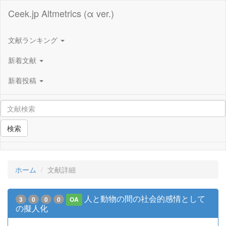
Ceek.jp Altmetrics (α ver.)
文献ランキング
新着文献
新着投稿
検索
ホーム
文献詳細
人と動物の間の社会的感情として
3
0
0
0
OA
の擬人化