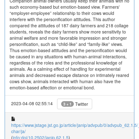
Companion animal owners usually keep their animals with no
such economy-based but emotion-based view. Farmers'
“employer-employee” relationship to their cows would
interfere with the personification attitudes. This author
compared the attitudes of 187 dairy farmers and 218 collage
students, reveals the dairy farmers show more sensitivity to
animal welfare and more favorable impression and stronger
personification, such as “child-like” and “family-like” views.
Thus emotion-based attitudes and the personification would
be caused in any situations with human-animal interactions,
regardless of the roles and the professional knowledge of
animals. As a calming effect of handling for experimental
animals and decreased escape distance on intimately reared
cows show, animals interacted with human also have the
emotion-based affection or emotional bond.
2023-04-08 02:55:14
Twitter
3 + 1
https://www.jstage.jst.go.jp/article/janip/advpub/0/advpub_62.1.5/_
char/ja/
(
info:doi/10.2502/janip.62.1.5
)