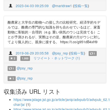
2023-04-03 09:25:09
@maridraw1
(
投稿一覧
)
酪農家と大学生の動物への接し方の比較研究。経済学的モデ
ルでは、酪農の専門的な知識を持ち合わせているほど、家畜
動物に客観的・合理的（e.g. 重い病気のウシは見捨てる）こ
とが予測されるが、実際はその逆。酪農家の方がウシに対し
てより擬人的に、親身に接する。 https://t.co/g951dB4xH9
2019-06-29 20:05:58
@psy_rep
(
投稿一覧
)
1
リツイート・ネットワーク (1)
2
1.000
@psy_rep
1
@psy_rep
1
収集済み URL リスト
https://www.jstage.jst.go.jp/article/janip/advpub/0/advpub_62.1.
char/ja/
(1)
https://www.jstage.jst.go.jp/article/janip/advpub/0/advpub_62.