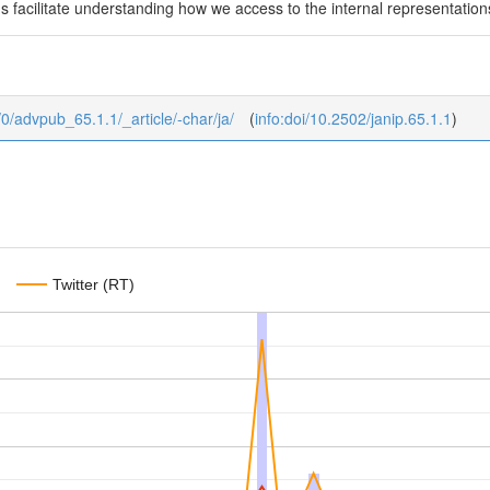
 facilitate understanding how we access to the internal representation
b/0/advpub_65.1.1/_article/-char/ja/
(
info:doi/10.2502/janip.65.1.1
)
Twitter (RT)