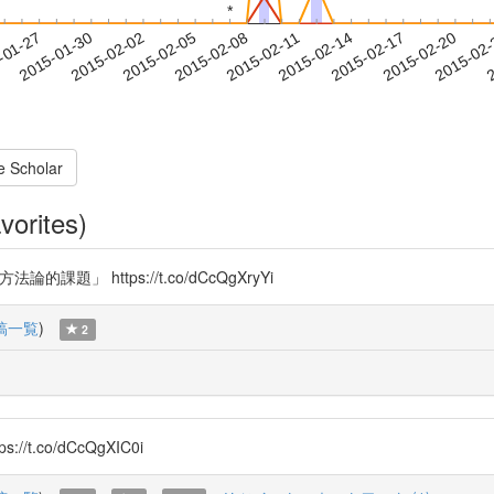
*
*
2015-02-17
2015-02-20
2015-02
-01-27
2
2015-01-30
2015-02-02
2015-02-05
2015-02-08
2015-02-11
2015-02-14
e Scholar
vorites)
」 https://t.co/dCcQgXryYi
稿一覧
)
2
co/dCcQgXIC0i