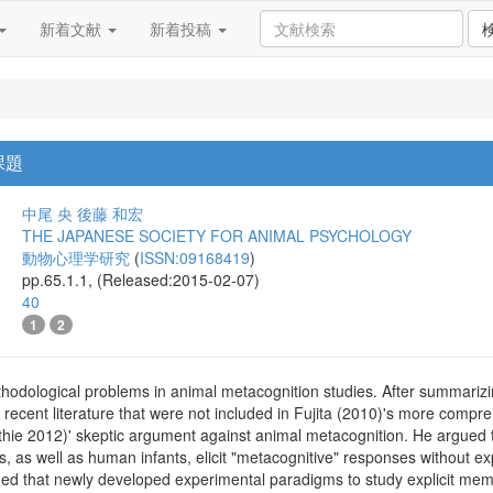
新着文献
新着投稿
課題
中尾 央
後藤 和宏
THE JAPANESE SOCIETY FOR ANIMAL PSYCHOLOGY
動物心理学研究
(
ISSN:09168419
)
pp.65.1.1, (Released:2015-02-07)
40
1
2
hodological problems in animal metacognition studies. After summarizin
 recent literature that were not included in Fujita (2010)'s more comp
thie 2012)' skeptic argument against animal metacognition. He argued t
ls, as well as human infants, elicit "metacognitive" responses without ex
ed that newly developed experimental paradigms to study explicit memo