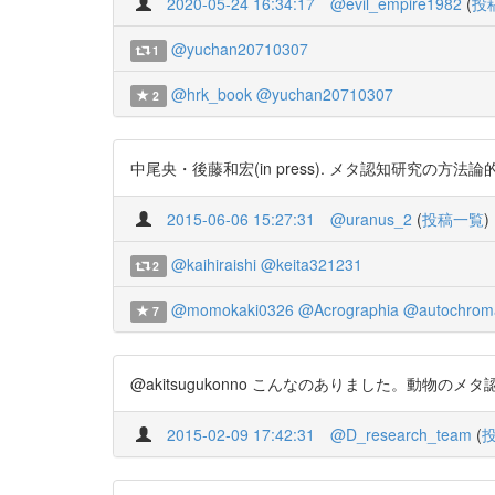
2020-05-24 16:34:17
@evil_empire1982
(
投
@yuchan20710307
1
@hrk_book
@yuchan20710307
2
中尾央・後藤和宏(in press). メタ認知研究の方法論的課題 動物心理
2015-06-06 15:27:31
@uranus_2
(
投稿一覧
)
@kaihiraishi
@keita321231
2
@momokaki0326
@Acrographia
@autochroma
7
@akitsugukonno こんなのありました。動物のメ
2015-02-09 17:42:31
@D_research_team
(