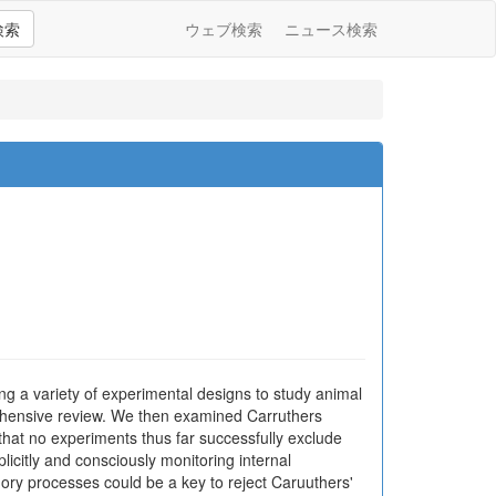
検索
ウェブ検索
ニュース検索
g a variety of experimental designs to study animal
rehensive review. We then examined Carruthers
hat no experiments thus far successfully exclude
plicitly and consciously monitoring internal
ry processes could be a key to reject Caruuthers'