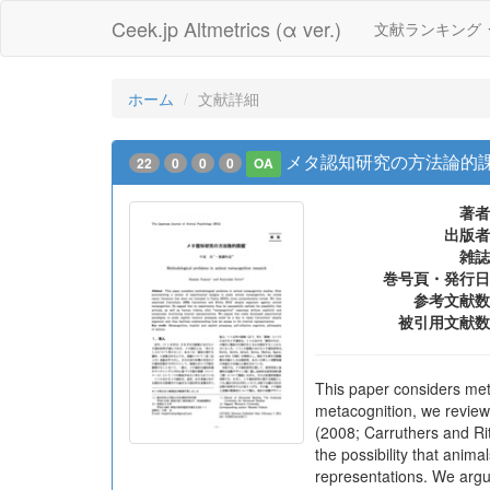
Ceek.jp Altmetrics (α ver.)
文献ランキング
ホーム
文献詳細
メタ認知研究の方法論的
22
0
0
0
OA
著者
出版者
雑誌
巻号頁・発行日
参考文献数
被引用文献数
This paper considers met
metacognition, we review
(2008; Carruthers and Ri
the possibility that anima
representations. We argu