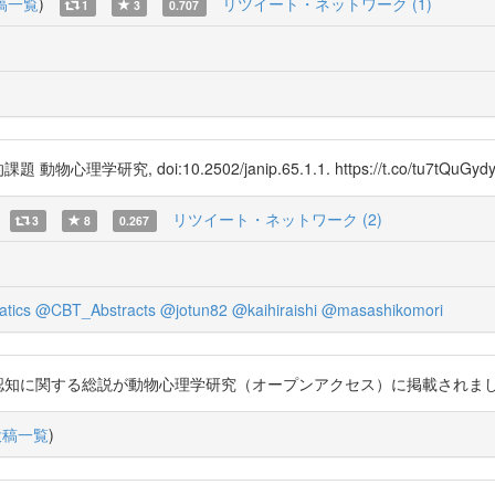
稿一覧
)
リツイート・ネットワーク (1)
1
3
0.707
学研究, doi:10.2502/janip.65.1.1. https://t.co/tu7tQuGyd
リツイート・ネットワーク (2)
3
8
0.267
tics
@CBT_Abstracts
@jotun82
@kaihiraishi
@masashikomori
タ認知に関する総説が動物心理学研究（オープンアクセス）に掲載されました。http:
投稿一覧
)