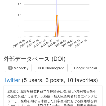
1.5
1.0
0.5
0.0
2023-06-13
2023-04-26
2023-05-14
2023-06-01
2023-06-19
2023-05-02
2023-05-20
2023-06-07
2023-05-08
2023-05-26
外部データベース (DOI)
Mendeley
DOI Chronograph
Google Scholar
1
Twitter
(5 users, 6 posts, 10 favorites)
#武庫女 看護学研究科修了生座談会に登場した種村智香先生
の論文を紹介します。天疱瘡・類天疱瘡患者13名にインタビ
ューし、発症初期から体験した日常生活における困難感を明
らかにしました。 J-STAGE Articles - 天疱瘡・類天疱瘡患者