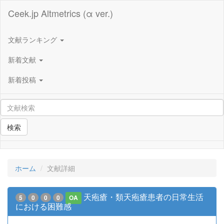
Ceek.jp Altmetrics (α ver.)
文献ランキング
新着文献
新着投稿
検索
ホーム
文献詳細
天疱瘡・類天疱瘡患者の日常生活
5
0
0
0
OA
における困難感