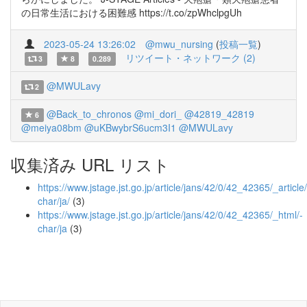
の日常生活における困難感 https://t.co/zpWhclpgUh
2023-05-24 13:26:02
@mwu_nursing
(
投稿一覧
)
リツイート・ネットワーク (2)
3
8
0.289
@MWULavy
2
@Back_to_chronos
@mi_dori_
@42819_42819
6
@meiya08bm
@uKBwybrS6ucm3I1
@MWULavy
収集済み URL リスト
https://www.jstage.jst.go.jp/article/jans/42/0/42_42365/_article/
char/ja/
(3)
https://www.jstage.jst.go.jp/article/jans/42/0/42_42365/_html/-
char/ja
(3)