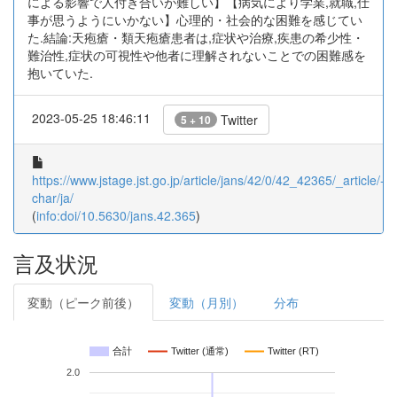
による影響で人付き合いが難しい】【病気により学業,就職,仕
事が思うようにいかない】心理的・社会的な困難を感じてい
た.結論:天疱瘡・類天疱瘡患者は,症状や治療,疾患の希少性・
難治性,症状の可視性や他者に理解されないことでの困難感を
抱いていた.
2023-05-25 18:46:11
Twitter
5 + 10
https://www.jstage.jst.go.jp/article/jans/42/0/42_42365/_article/-
char/ja/
(
info:doi/10.5630/jans.42.365
)
言及状況
変動（ピーク前後）
変動（月別）
分布
合計
Twitter (通常)
Twitter (RT)
2.0