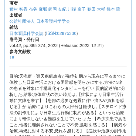
著者
種村 智香
布谷 麻耶
師岡 友紀
川端 京子
鶴田 大輔
橋本 隆
出版者
公益社団法人 日本看護科学学会
雑誌
日本看護科学会誌
(
ISSN:02875330
)
巻号頁・発行日
vol.42, pp.365-374, 2022 (Released:2022-12-21)
参考文献数
18
目的:天疱瘡・類天疱瘡患者が発症初期から現在に至るまでに
体験した日常生活における困難感を明らかにする.方法:13名
の患者を対象に半構造化インタビューを行い,質的記述的に分
析した.結果:身体症状の強い時期は,【症状により日常生活行
動に支障を来す】【患部の必要な処置に伴い痛みや負担を感
じる】が,治療によりこれらの大部分は軽快し,【ステロイド療
法の副作用により日常生活行動に制約がある】といった治療
により軽快しない困難感を生じていた.また,【希少疾患である
こと,他者に理解されないことで不安,孤独を感じる】【病気や
治療,再燃に対する不安,恐れを感じる】【症状や治療の副作用