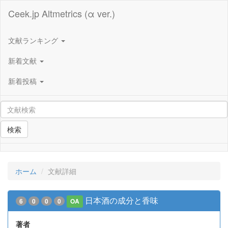
Ceek.jp Altmetrics (α ver.)
文献ランキング
新着文献
新着投稿
検索
ホーム
文献詳細
日本酒の成分と香味
6
0
0
0
OA
著者