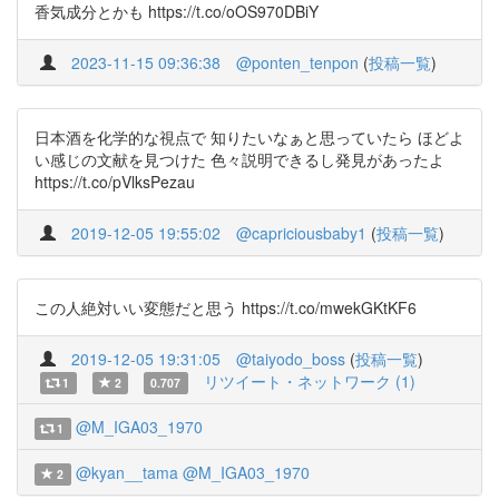
香気成分とかも https://t.co/oOS970DBiY
2023-11-15 09:36:38
@ponten_tenpon
(
投稿一覧
)
日本酒を化学的な視点で 知りたいなぁと思っていたら ほどよ
い感じの文献を見つけた 色々説明できるし発見があったよ
https://t.co/pVlksPezau
2019-12-05 19:55:02
@capriciousbaby1
(
投稿一覧
)
この人絶対いい変態だと思う https://t.co/mwekGKtKF6
2019-12-05 19:31:05
@taiyodo_boss
(
投稿一覧
)
リツイート・ネットワーク (1)
1
2
0.707
@M_IGA03_1970
1
@kyan__tama
@M_IGA03_1970
2