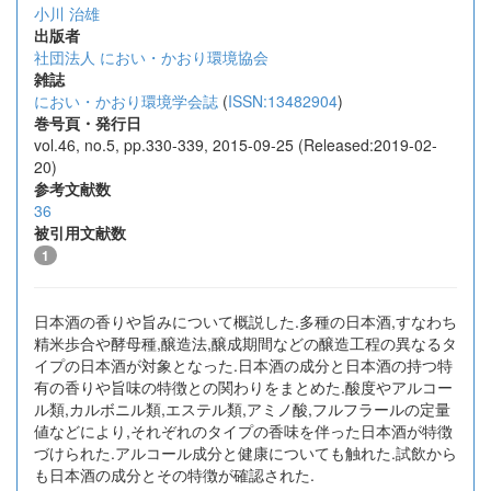
小川 治雄
出版者
社団法人 におい・かおり環境協会
雑誌
におい・かおり環境学会誌
(
ISSN:13482904
)
巻号頁・発行日
vol.46, no.5, pp.330-339, 2015-09-25 (Released:2019-02-
20)
参考文献数
36
被引用文献数
1
日本酒の香りや旨みについて概説した.多種の日本酒,すなわち
精米歩合や酵母種,醸造法,醸成期間などの醸造工程の異なるタ
イプの日本酒が対象となった.日本酒の成分と日本酒の持つ特
有の香りや旨味の特徴との関わりをまとめた.酸度やアルコー
ル類,カルボニル類,エステル類,アミノ酸,フルフラールの定量
値などにより,それぞれのタイプの香味を伴った日本酒が特徴
づけられた.アルコール成分と健康についても触れた.試飲から
も日本酒の成分とその特徴が確認された.