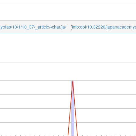
myofas/10/1/10_37/_article/-char/ja/
(
info:doi/10.32220/japanacademy