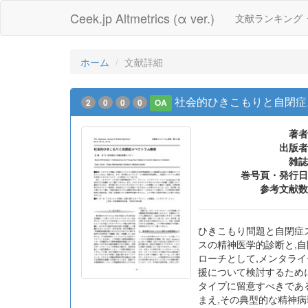
Ceek.jp Altmetrics (α ver.)
文献ランキング
ホーム
文献詳細
社会的ひきこもりと自閉症
2
0
0
0
OA
著者
出版者
雑誌
巻号頁・発行日
参考文献数
ひきこもり問題と自閉症
スの精神医学的診断と,
ローチとして,メンタライゼ
援について検討するため
タイプに留意すべきであ
まえ,その典型的な精神