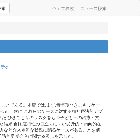
検索
ウェブ検索
ニュース検索
ム学会
ことである。本稿では,まず,青年期ひきこもりケー
べる。 次に,これらのケースに対する精神療法的アプ
たい。また,ひきこもりのリスクをもつ子どもへの治療・支
た結果,自閉症特性の目立ちにくい受身的・内向的な
暴力など介入困難な状況に陥るケースがあることを踏
の予防的早期介入に関する視点を示した。