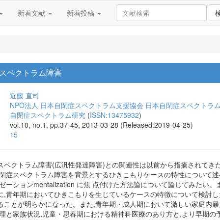
新着文献
新着投稿
スペクトラム障害
近藤 直司
NPO法人 日本自閉症スペクトラム支援協会 日本自閉症スペクトラ
自閉症スペクトラム研究
(
ISSN:13475932
)
vol.10, no.1, pp.37-45, 2013-03-28 (Released:2019-04-25)
15
スペクトラム障害(広汎性発達障害)との関連性は以前から指摘されてきた
自閉症スペクトラム障害を背景とするひきこもりケースの特性について述
ーションmentalization に焦 点付けた方法論について論じてみ
に,青年期においてひきこもりを生じているケースの特徴について検討し
ることが明らかになった。また,青年期・成人期において激しい家庭内
病理と家族状況,児童・思春期における精神科医療のあり方と,より早期