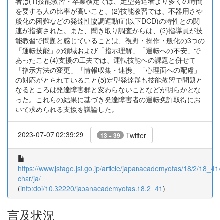
者は(1)技能教習・卒業検定では、定型発達者より多くの時間
を要する人の比率が高いこと、(2)技能教習では、不器用さや
般化の困難などの発達性協調運動症(以下DCD)の特性との関
連が指摘された。また、聞き取り調査からは、(3)指導員が技
能教習で問題と感じていることは、視野・操作・般化の3つの
「運転技能」の領域および「指示理解」「運転への不安」で
あったこと(4)支援の工夫では、運転技能への課題と併せて
「指示方法の変更」「情報収集・連携」「心理面への配慮」
の対応がとられていること(5)定型発達群も技能教習で問題と
なるところは発達障害群と変わらないことなどが明らかとな
った。これらの結果に基づき発達障害者の運転免許取得にお
いて求められる支援を議論した。
2023-07-07 02:39:29
Twitter
13 + 39
https://www.jstage.jst.go.jp/article/japanacademyofas/18/2/18_41/_
char/ja/
(
info:doi/10.32220/japanacademyofas.18.2_41
)
言及状況