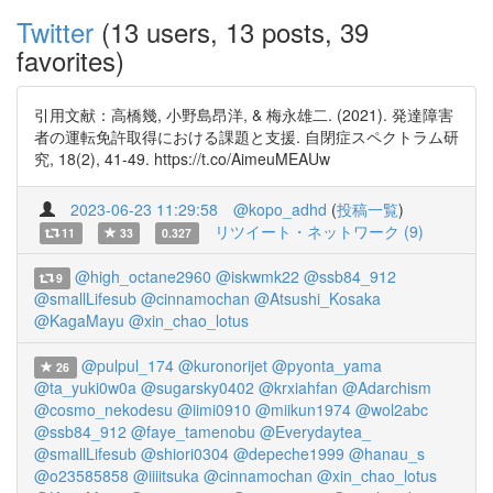
Twitter
(13 users, 13 posts, 39
favorites)
引用文献：高橋幾, 小野島昂洋, & 梅永雄二. (2021). 発達障害
者の運転免許取得における課題と支援. 自閉症スペクトラム研
究, 18(2), 41-49. https://t.co/AimeuMEAUw
2023-06-23 11:29:58
@kopo_adhd
(
投稿一覧
)
リツイート・ネットワーク (9)
11
33
0.327
@high_octane2960
@iskwmk22
@ssb84_912
9
@smallLifesub
@cinnamochan
@Atsushi_Kosaka
@KagaMayu
@xin_chao_lotus
@pulpul_174
@kuronorijet
@pyonta_yama
26
@ta_yuki0w0a
@sugarsky0402
@krxiahfan
@Adarchism
@cosmo_nekodesu
@iimi0910
@miikun1974
@wol2abc
@ssb84_912
@faye_tamenobu
@Everydaytea_
@smallLifesub
@shiori0304
@depeche1999
@hanau_s
@o23585858
@iiiitsuka
@cinnamochan
@xin_chao_lotus