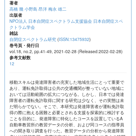
著者
高橋 幾
小野島 昂洋
梅永 雄二
出版者
NPO法人 日本自閉症スペクトラム支援協会 日本自閉症スペ
クトラム学会
雑誌
自閉症スペクトラム研究
(
ISSN:13475932
)
巻号頁・発行日
vol.18, no.2, pp.41-49, 2021-02-28 (Released:2022-02-28)
参考文献数
12
移動スキルは発達障害者の充実した地域生活にとって重要で
あり、運転免許取得は公共の交通機関が整っていない地域に
おいては活動範囲の拡大につながる。しかし、日本では発達
障害者の運転免許取得に関する研究は少なく、その実態は未
だ明らかでない。そこで、本研究は発達障害者が運転免許取
得の際に抱える困難と必要とされる支援を探索的に検討する
ことを目的に、発達障害に特化したコースを設置しているA
自動車教習所の教習データの分析、および同コースの指導員
への聞き取り調査を行った。教習データの分析から発達障害