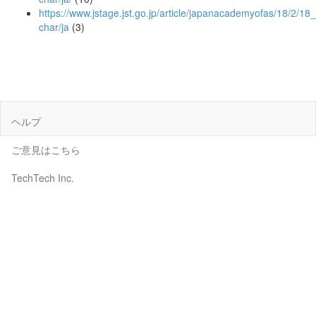
https://www.jstage.jst.go.jp/article/japanacademyofas/18/2/18_
char/ja
(3)
ヘルプ
ご意見はこちら
TechTech Inc.