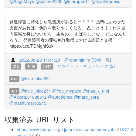
@KagaMayu
@cocoro2200
@marupan11
@toyohirodesu
発達障害に特化した教習所があるとー！？？ 凸凹にあわせた
支援があれば、免許を取りやすくなる。 凸凹とうまく付き合
う運転が身についたら一生もの。 すばらしいな。 どこなんだ
ろう。 発達障害者の運転免許取得における課題と支援
https://t.co/FDMgnfS3kI
2022-08-23 14:41:28
@robamimim
(
投稿一覧
)
リツイート・ネットワーク (2)
2
10
0.267
@blue_blue251
2
@blue_blue251
@You_mypace
@mas_x_umi
7
@Albert281898512
@autodemia
@mare_sora
@mashumaro0213
収集済み URL リスト
https://www.jstage.jst.go.jp/article/japanacademyofas/18/2/18_
char/ja/
(10)